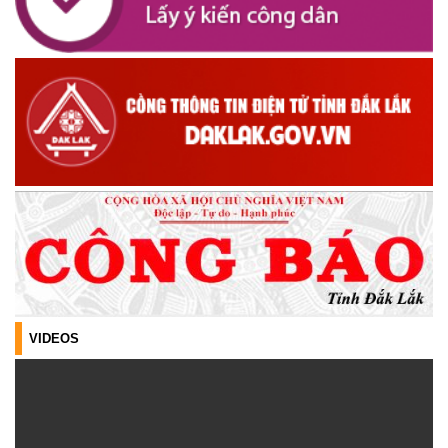
ĐỊNH DANH TÍNH HÀI CỐT LIỆT SĨ
(05/08/2026)
UBND XÃ CƯ M’TA CÔNG KHAI DANH MỤC THỦ TỤC HÀNH
CHÍNH THỰC HIỆN MỘT PHẦN
(30/07/2026)
CÔNG KHAI DANH MỤC THỦ TỤC HÀNH CHÍNH THỰC HIỆN
TOÀN TRÌNH THUỘC THẨM QUYỀN GIẢI QUYẾT CỦA UBND XÃ
CƯ M’TA
(30/07/2026)
TẬP HUẤN NÂNG CAO KỸ NĂNG TƯ VẤN KHỞI SỰ KINH DOANH
VÀ ĐIỀU HÀNH HOẠT ĐỘNG NHÓM NĂM 2026
(21/07/2026)
VIDEOS
ĐẢNG ỦY XÃ CƯ M’TA CÔNG BỐ CÁC QUYẾT ĐỊNH VỀ CÔNG
TÁC CÁN BỘ
(21/07/2026)