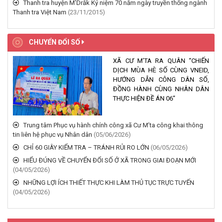
Thanh tra huyện M'Drắk Kỷ niệm 70 năm ngày truyền thống ngành
Thanh tra Việt Nam
(23/11/2015)
CHUYỂN ĐỔI SỐ
XÃ CƯ M’TA RA QUÂN “CHIẾN
DỊCH MÙA HÈ SỐ CÙNG VNEID,
HƯỚNG DẪN CÔNG DÂN SỐ,
ĐỒNG HÀNH CÙNG NHÂN DÂN
THỰC HIỆN ĐỀ ÁN 06”
Trung tâm Phục vụ hành chính công xã Cư M’ta công khai thông
tin liên hệ phục vụ Nhân dân
(05/06/2026)
XÃ CƯ M’TA PHÁT ĐỘNG NGÀY AN NINH MẠNG VIỆT NAM NĂM
CHỈ 60 GIÂY KIỂM TRA – TRÁNH RỦI RO LỚN
(06/05/2026)
2026
HIỂU ĐÚNG VỀ CHUYỂN ĐỔI SỐ Ở XÃ TRONG GIAI ĐOẠN MỚI
(07/08/2026)
(04/05/2026)
NHỮNG LỢI ÍCH THIẾT THỰC KHI LÀM THỦ TỤC TRỰC TUYẾN
LỄ VIẾNG NGHĨA TRANG LIỆT SĨ PHỤC VỤ CÔNG TÁC XÁC
(04/05/2026)
ĐỊNH DANH TÍNH HÀI CỐT LIỆT SĨ
(05/08/2026)