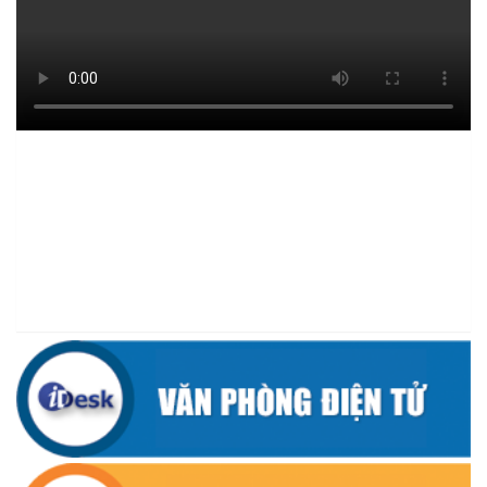
ĐIỂM TỰA PHÁT TRIỂN KINH TẾ CỦA THANH NIÊN XÃ CƯ M’TA
(14/07/2026)
TÍN DỤNG CHÍNH SÁCH XÃ HỘI TIẾP TỤC PHÁT HUY HIỆU QUẢ,
GÓP PHẦN GIẢM NGHÈO BỀN VỮNG VÀ PHÁT TRIỂN KINH TẾ
TẠI XÃ CƯ M’TA
(09/07/2026)
UBND XÃ CƯ M’TA SƠ KẾT THỰC HIỆN NHIỆM VỤ PHÁT TRIỂN
KINH TẾ - XÃ HỘI 6 THÁNG ĐẦU NĂM 2026
(08/07/2026)
CƯ M’TA CHỦ ĐỘNG PHÒNG, CHỐNG NGẬP ÚNG, BẢO VỆ
CÔNG TRÌNH THỦY LỢI TRONG MÙA MƯA BÃO
(07/07/2026)