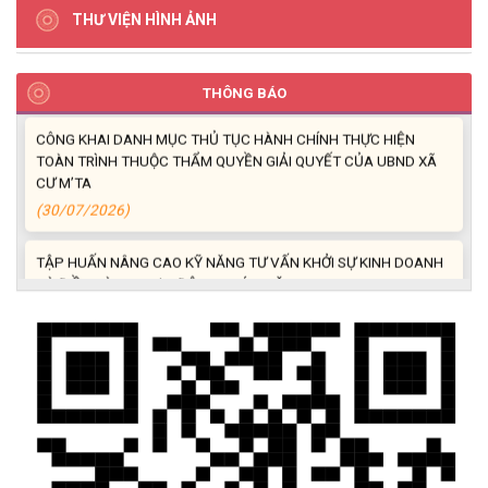
THƯ VIỆN HÌNH ẢNH
UBND XÃ CƯ M’TA CÔNG KHAI DANH MỤC THỦ TỤC HÀNH
CHÍNH THỰC HIỆN MỘT PHẦN
(30/07/2026)
THÔNG BÁO
CÔNG KHAI DANH MỤC THỦ TỤC HÀNH CHÍNH THỰC HIỆN
TOÀN TRÌNH THUỘC THẨM QUYỀN GIẢI QUYẾT CỦA UBND XÃ
CƯ M’TA
(30/07/2026)
TẬP HUẤN NÂNG CAO KỸ NĂNG TƯ VẤN KHỞI SỰ KINH DOANH
VÀ ĐIỀU HÀNH HOẠT ĐỘNG NHÓM NĂM 2026
(21/07/2026)
ĐẢNG ỦY XÃ CƯ M’TA CÔNG BỐ CÁC QUYẾT ĐỊNH VỀ CÔNG
TÁC CÁN BỘ
(21/07/2026)
ĐIỂM TỰA PHÁT TRIỂN KINH TẾ CỦA THANH NIÊN XÃ CƯ M’TA
(14/07/2026)