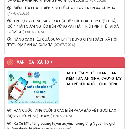
VÀ ĐIỀU HÀNH HOẠT ĐỘNG NHÓM NĂM 2026
(21/07/2026)
hành chính lĩnh vực Thông
tin, báo chí nước ngoài
ĐIỂM TỰA PHÁT TRIỂN KINH TẾ CỦA THANH NIÊN XÃ CƯ M’TA
(14/07/2026)
(28/07/2026)
TÍN DỤNG CHÍNH SÁCH XÃ HỘI TIẾP TỤC PHÁT HUY HIỆU QUẢ,
GÓP PHẦN GIẢM NGHÈO BỀN VỮNG VÀ PHÁT TRIỂN KINH TẾ TẠI XÃ
CƯ M’TA
(09/07/2026)
NÂNG CAO HIỆU QUẢ QUẢN LÝ TÍN DỤNG CHÍNH SÁCH XÃ HỘI
TRÊN ĐỊA BÀN XÃ CƯ M'TA
(07/07/2026)
VĂN HOÁ - XÃ HỘI
BẢO HIỂM Y TẾ TOÀN DÂN –
ĐIỂM TỰA AN SINH, CHUNG TAY
BẢO VỆ SỨC KHỎE CỘNG ĐỒNG
HÀN QUỐC TĂNG CƯỜNG CÁC BIỆN PHÁP BẢO VỆ NGƯỜI LAO
ĐỘNG THỜI VỤ VIỆT NAM
(03/07/2026)
Xã Cư M’ta tăng cường tuyên truyền, hưởng ứng Ngày Thế giới
không thuốc lá năm 2026
(02/06/2026)