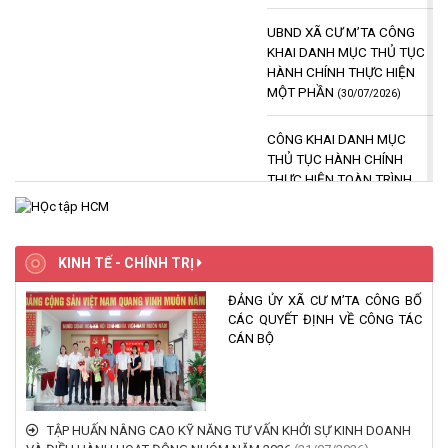
UBND XÃ CƯ M’TA CÔNG
KHAI DANH MỤC THỦ TỤC
HÀNH CHÍNH THỰC HIỆN
MỘT PHẦN
(30/07/2026)
CÔNG KHAI DANH MỤC
THỦ TỤC HÀNH CHÍNH
THỰC HIỆN TOÀN TRÌNH
THUỘC THẨM QUYỀN GIẢI
QUYẾT CỦA UBND XÃ CƯ
M’TA
(30/07/2026)
KINH TẾ - CHÍNH TRỊ
Niêm yết công khai các văn
ĐẢNG ỦY XÃ CƯ M’TA CÔNG BỐ
bản mới của cấp trên tại
CÁC QUYẾT ĐỊNH VỀ CÔNG TÁC
Trung tâm Phục vụ hành
CÁN BỘ
chính công xã Cư M'ta
(30/07/2026)
Niêm yết công khai quy trình
TẬP HUẤN NÂNG CAO KỸ NĂNG TƯ VẤN KHỞI SỰ KINH DOANH
nội bộ giải quyết thủ tục