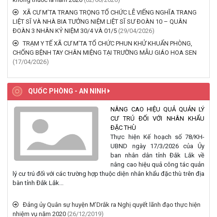
XÃ CƯ M’TA TRANG TRỌNG TỔ CHỨC LỄ VIẾNG NGHĨA TRANG
LIỆT SĨ VÀ NHÀ BIA TƯỞNG NIỆM LIỆT SĨ SƯ ĐOÀN 10 – QUÂN
ĐOÀN 3 NHÂN KỶ NIỆM 30/4 VÀ 01/5
(29/04/2026)
TRẠM Y TẾ XÃ CƯ M’TA TỔ CHỨC PHUN KHỬ KHUẨN PHÒNG,
CHỐNG BỆNH TAY CHÂN MIỆNG TẠI TRƯỜNG MẪU GIÁO HOA SEN
(17/04/2026)
QUỐC PHÒNG - AN NINH
NÂNG CAO HIỆU QUẢ QUẢN LÝ
CƯ TRÚ ĐỐI VỚI NHÂN KHẨU
ĐẶC THÙ
Thực hiện Kế hoạch số 78/KH-
UBND ngày 17/3/2026 của Ủy
ban nhân dân tỉnh Đắk Lắk về
nâng cao hiệu quả công tác quản
lý cư trú đối với các trường hợp thuộc diện nhân khẩu đặc thù trên địa
bàn tỉnh Đắk Lắk...
Đảng ủy Quân sự huyện M’Drắk ra Nghị quyết lãnh đạo thực hiện
nhiệm vụ năm 2020
(26/12/2019)