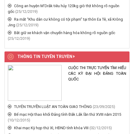
Công an huyện M’Drắk tiêu hủy 120kg giò thịt không rõ nguồn
gốc
(25/12/2019)
Ra mắt “Khu dân cư không có tội phạm” tại thôn Ea Tê, xã Krông
Jing
(25/12/2019)
Bắt giữ xe khách vận chuyển hàng hóa không rõ nguồn gốc
(25/12/2019)
THÔNG TIN TUYÊN TRUYỀN
CUỘC THI TRỰC TUYẾN TÌM HIỂU
CÁC KỲ ĐẠI HỘI ĐẢNG TOÀN
QUỐC
TUYÊN TRUYỀN LUẬT AN TOÀN GIAO THÔNG
(23/09/2025)
Bế mạc Hội thao khối Đảng tỉnh Đắk Lắk lần thứ XVIII năm 2015
(10/12/2015)
Khai mạc Kỳ họp thứ XI, HĐND tỉnh khóa VIII
(02/12/2015)