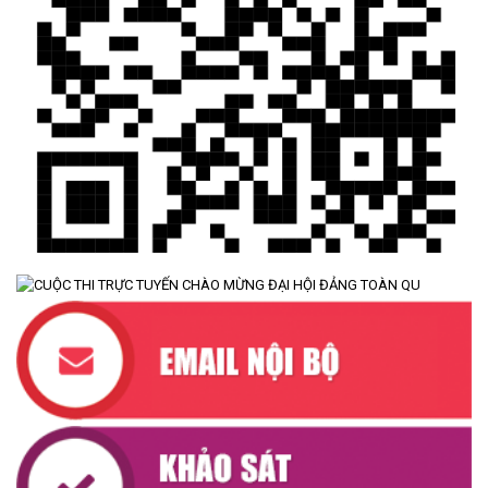
TÍN DỤNG CHÍNH SÁCH XÃ HỘI TIẾP TỤC PHÁT HUY HIỆU QUẢ,
GÓP PHẦN GIẢM NGHÈO BỀN VỮNG VÀ PHÁT TRIỂN KINH TẾ
TẠI XÃ CƯ M’TA
(09/07/2026)
UBND XÃ CƯ M’TA SƠ KẾT THỰC HIỆN NHIỆM VỤ PHÁT TRIỂN
KINH TẾ - XÃ HỘI 6 THÁNG ĐẦU NĂM 2026
(08/07/2026)
CƯ M’TA CHỦ ĐỘNG PHÒNG, CHỐNG NGẬP ÚNG, BẢO VỆ
CÔNG TRÌNH THỦY LỢI TRONG MÙA MƯA BÃO
(07/07/2026)
XÃ CƯ M’TA PHÁT ĐỘNG NGÀY AN NINH MẠNG VIỆT NAM NĂM
2026
(07/08/2026)
LỄ VIẾNG NGHĨA TRANG LIỆT SĨ PHỤC VỤ CÔNG TÁC XÁC