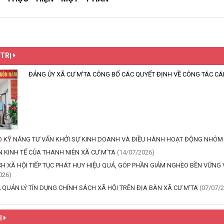
 TRỊ
ĐẢNG ỦY XÃ CƯ M’TA CÔNG BỐ CÁC QUYẾT ĐỊNH VỀ CÔNG TÁC CÁ
 KỸ NĂNG TƯ VẤN KHỞI SỰ KINH DOANH VÀ ĐIỀU HÀNH HOẠT ĐỘNG NHÓM
N KINH TẾ CỦA THANH NIÊN XÃ CƯ M’TA
(14/07/2026)
H XÃ HỘI TIẾP TỤC PHÁT HUY HIỆU QUẢ, GÓP PHẦN GIẢM NGHÈO BỀN VỮNG V
026)
QUẢN LÝ TÍN DỤNG CHÍNH SÁCH XÃ HỘI TRÊN ĐỊA BÀN XÃ CƯ M'TA
(07/07/
I