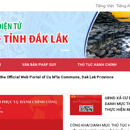
Tiếng Việt
Tiếng 
H
VĂN BẢN PHÁP QUY
THỦ TỤC HÀNH CHÍNH
 Web Portal of Cu M’ta Commune, Dak Lak Province
UBND XÃ CƯ 
DANH MỤC T
THỰC HIỆN 
CÔNG KHAI DANH MỤC THỦ TỤC 