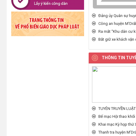
Đảng ủy Quân sự huyệ
Công an huyện M’Drắk
Ra mắt “Khu dân cư kh
Bắt giữ xe khách vận
THÔNG TIN TUY
TUYÊN TRUYỀN LUẬ
Bế mạc Hội thao khối
Khai mạc Kỳ họp thứ X
Thanh tra huyện M'Dr