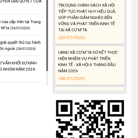
UYỀN GIẢI QUYẾT CỦA
TIẾP TỤC PHÁT HUY HIỆU QUẢ,
GÓP PHẦN GIẢM NGHÈO BỀN
VỮNG VÀ PHÁT TRIỂN KINH TẾ
TẠI XÃ CƯ M’TA
 của cấp trên tại Trung
(09/07/2026)
ư M'ta
(30/07/2026)
UBND XÃ CƯ M’TA SƠ KẾT THỰC
giải quyết thủ tục hành
HIỆN NHIỆM VỤ PHÁT TRIỂN
ước ngoài
(28/07/2026)
KINH TẾ - XÃ HỘI 6 THÁNG ĐẦU
NĂM 2026
 VẤN KHỞI SỰ KINH
(08/07/2026)
G NHÓM NĂM 2026
CƯ M’TA CHỦ ĐỘNG PHÒNG,
CHỐNG NGẬP ÚNG, BẢO VỆ
ÁC QUYẾT ĐỊNH VỀ
CÔNG TRÌNH THỦY LỢI TRONG
MÙA MƯA BÃO
(07/07/2026)
ĐẢNG ỦY XÃ CƯ M’TA TỔ CHỨC
HỘI NGHỊ BAN CHẤP HÀNH LẦN
THỨ SÁU (MỞ RỘNG)