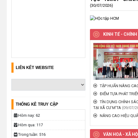
(30/07/2026)
KINH TẾ - CHÍNH
LIÊN KẾT WEBSITE
TẬP HUẤN NÂNG CAO
ĐIỂM TỰA PHÁT TRIỂ
TÍN DỤNG CHÍNH SÁC
THỐNG KÊ TRUY CẬP
TẠI XÃ CƯ M’TA
(09/07/2
Hôm nay:
62
NÂNG CAO HIỆU QUẢ 
Hôm qua:
117
VĂN HOÁ - XÃ HỘ
Trong tuần:
516