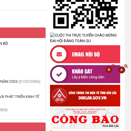
(07/07/2026)
NÂNG CAO HIỆU QUẢ QUẢN LÝ
TÍN DỤNG CHÍNH SÁCH XÃ HỘI
TRÊN ĐỊA BÀN XÃ CƯ M'TA
(07/07/2026)
N BỘ
UBND XÃ CƯ M’TA CÔNG KHAI
DANH MỤC THỦ TỤC HÀNH
CHÍNH THỰC HIỆN MỘT PHẦN
(30/07/2026)
 NĂM 2026
(21/07/2026)
CÔNG KHAI DANH MỤC THỦ TỤC
HÀNH CHÍNH THỰC HIỆN TOÀN
À PHÁT TRIỂN KINH TẾ
TRÌNH THUỘC THẨM QUYỀN GIẢI
QUYẾT CỦA UBND XÃ CƯ M’TA
2026)
(30/07/2026)
TẬP HUẤN NÂNG CAO KỸ NĂNG