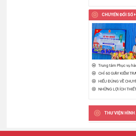
CHUYỂN ĐỔI SỐ
Trung tâm Phục vụ hà
CHỈ 60 GIÂY KIỂM T
HIỂU ĐÚNG VỀ CHUY
NHỮNG LỢI ÍCH THIẾ
THƯ VIỆN HÌNH