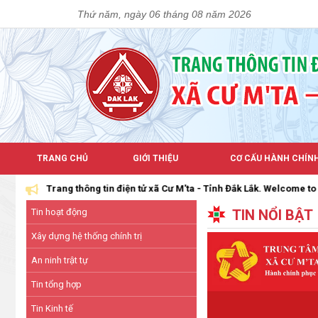
Thứ năm, ngày 06 tháng 08 năm 2026
TRANG CHỦ
GIỚI THIỆU
CƠ CẤU HÀNH CHÍN
g thông tin điện tử xã Cư M'ta - Tỉnh Đắk Lắk. Welcome to the Official
Tin hoạt động
TIN NỔI BẬT
Xây dựng hệ thống chính trị
An ninh trật tự
Tin tổng hợp
Tin Kinh tế