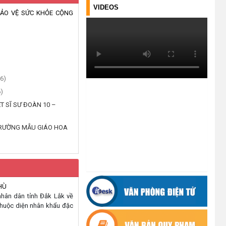
TƯ VẤN KHỞI SỰ KINH DOANH
VIDEOS
VÀ ĐIỀU HÀNH HOẠT ĐỘNG
BẢO VỆ SỨC KHỎE CỘNG
NHÓM NĂM 2026
(21/07/2026)
ĐẢNG ỦY XÃ CƯ M’TA CÔNG BỐ
CÁC QUYẾT ĐỊNH VỀ CÔNG TÁC
6)
CÁN BỘ
(21/07/2026)
)
T SĨ SƯ ĐOÀN 10 –
ĐIỂM TỰA PHÁT TRIỂN KINH TẾ
CỦA THANH NIÊN XÃ CƯ M’TA
TRƯỜNG MẪU GIÁO HOA
(14/07/2026)
TÍN DỤNG CHÍNH SÁCH XÃ HỘI
TIẾP TỤC PHÁT HUY HIỆU QUẢ,
GÓP PHẦN GIẢM NGHÈO BỀN
HÙ
VỮNG VÀ PHÁT TRIỂN KINH TẾ
hân dân tỉnh Đắk Lắk về
TẠI XÃ CƯ M’TA
 thuộc diện nhân khẩu đặc
(09/07/2026)