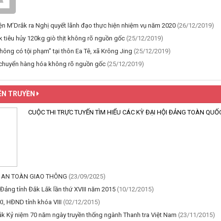
n M’Drắk ra Nghị quyết lãnh đạo thực hiện nhiệm vụ năm 2020
(26/12/2019)
 tiêu hủy 120kg giò thịt không rõ nguồn gốc
(25/12/2019)
ông có tội phạm” tại thôn Ea Tê, xã Krông Jing
(25/12/2019)
 chuyển hàng hóa không rõ nguồn gốc
(25/12/2019)
ÊN TRUYỀN
CUỘC THI TRỰC TUYẾN TÌM HIỂU CÁC KỲ ĐẠI HỘI ĐẢNG TOÀN QUỐ
T AN TOÀN GIAO THÔNG
(23/09/2025)
 Đảng tỉnh Đắk Lắk lần thứ XVIII năm 2015
(10/12/2015)
I, HĐND tỉnh khóa VIII
(02/12/2015)
ắk Kỷ niệm 70 năm ngày truyền thống ngành Thanh tra Việt Nam
(23/11/2015)