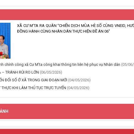
XÃ CƯ M’TA RA QUÂN “CHIẾN DỊCH MÙA HÈ SỐ CÙNG VNEID, H
ĐỒNG HÀNH CÙNG NHÂN DÂN THỰC HIỆN ĐỀ ÁN 06”
nh chính công xã Cư M’ta công khai thông tin liên hệ phục vụ Nhân dân
(05/06
RA – TRÁNH RỦI RO LỚN
(06/05/2026)
ỂN ĐỔI SỐ Ở XÃ TRONG GIAI ĐOẠN MỚI
(04/05/2026)
T THỰC KHI LÀM THỦ TỤC TRỰC TUYẾN
(04/05/2026)
 ẢNH