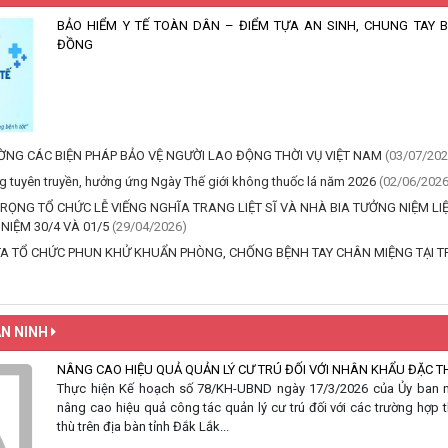
BẢO HIỂM Y TẾ TOÀN DÂN – ĐIỂM TỰA AN SINH, CHUNG TAY 
ĐỒNG
NG CÁC BIỆN PHÁP BẢO VỆ NGƯỜI LAO ĐỘNG THỜI VỤ VIỆT NAM
(03/07/202
g tuyên truyền, hưởng ứng Ngày Thế giới không thuốc lá năm 2026
(02/06/2026
RỌNG TỔ CHỨC LỄ VIẾNG NGHĨA TRANG LIỆT SĨ VÀ NHÀ BIA TƯỞNG NIỆM LIỆ
NIỆM 30/4 VÀ 01/5
(29/04/2026)
’TA TỔ CHỨC PHUN KHỬ KHUẨN PHÒNG, CHỐNG BỆNH TAY CHÂN MIỆNG TẠI 
N NINH
NÂNG CAO HIỆU QUẢ QUẢN LÝ CƯ TRÚ ĐỐI VỚI NHÂN KHẨU ĐẶC T
Thực hiện Kế hoạch số 78/KH-UBND ngày 17/3/2026 của Ủy ban n
nâng cao hiệu quả công tác quản lý cư trú đối với các trường hợp
thù trên địa bàn tỉnh Đắk Lắk...