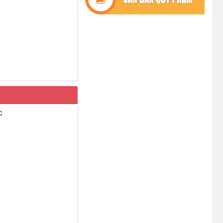
UBND XÃ CƯ M’TA SƠ KẾT THỰC
HIỆN NHIỆM VỤ PHÁT TRIỂN
KINH TẾ - XÃ HỘI 6 THÁNG ĐẦU
NĂM 2026
(08/07/2026)
CƯ M’TA CHỦ ĐỘNG PHÒNG,
CHỐNG NGẬP ÚNG, BẢO VỆ
CÔNG TRÌNH THỦY LỢI TRONG
MÙA MƯA BÃO
C
(07/07/2026)
ĐẢNG ỦY XÃ CƯ M’TA TỔ CHỨC
HỘI NGHỊ BAN CHẤP HÀNH LẦN
THỨ SÁU (MỞ RỘNG)
(07/07/2026)
NÂNG CAO HIỆU QUẢ QUẢN LÝ
TÍN DỤNG CHÍNH SÁCH XÃ HỘI
TRÊN ĐỊA BÀN XÃ CƯ M'TA