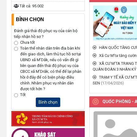
Tất cả:
95.002
BÌNH CHỌN
Đánh giá thái độ phục vụ của cán bộ
tiếp nhận hồ sơ ?
Chưa tốt
HÀN QUỐC TĂNG CƯỜ
Toàn thể nhân dân trên địa bàn khi
đến giao dịch, làm thủ tục hồ sơ tại
Xã Cư M’ta tăng cườn
UBND xã M'Dắk, nếu có vấn đề gì
XÃ CƯ M’TA TRANG T
liên quan đến thái độ phục vụ của
QUÂN ĐOÀN 3 NHÂN KỶ 
CBCC xã M'Drắk; có thể để lại phản
TRẠM Y TẾ XÃ CƯ M
hồi ở đây để có biện pháp điều
SEN
(17/04/2026)
chỉnh. Nhằm phục vụ nhân dân
được tốt hớn ?
Tốt
QUỐC PHÒNG - A
Bình chọn