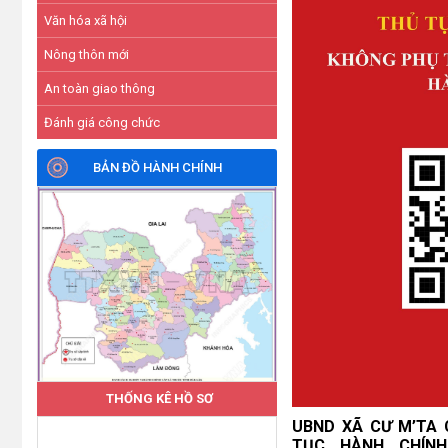
Văn hóa xã hội
Nông thôn mới
An toàn giao thông
Đánh giá công chức
BẢN ĐỒ HÀNH CHÍNH
THỐNG KÊ HỒ SƠ
UBND XÃ CƯ M’TA
TỤC HÀNH CHÍN