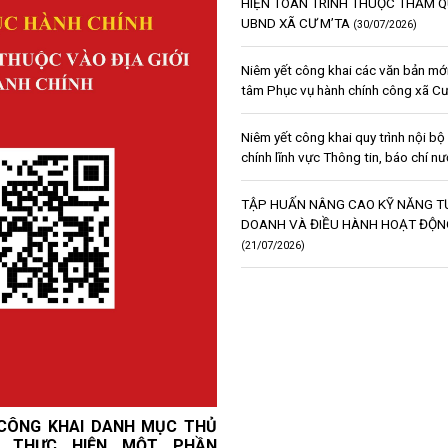
HIỆN TOÀN TRÌNH THUỘC THẨM Q
UBND XÃ CƯ M’TA
(30/07/2026)
Niêm yết công khai các văn bản mới
tâm Phục vụ hành chính công xã C
Niêm yết công khai quy trình nội bộ 
chính lĩnh vực Thông tin, báo chí n
TẬP HUẤN NÂNG CAO KỸ NĂNG TƯ
DOANH VÀ ĐIỀU HÀNH HOẠT ĐỘN
(21/07/2026)
ĐẢNG ỦY XÃ CƯ M’TA CÔNG BỐ C
CÔNG TÁC CÁN BỘ
(21/07/2026)
 CÔNG KHAI DANH MỤC THỦ
H THỰC HIỆN MỘT PHẦN