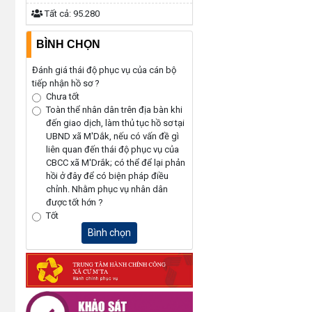
Tất cả:
95.280
BÌNH CHỌN
Đánh giá thái độ phục vụ của cán bộ
tiếp nhận hồ sơ ?
Chưa tốt
Toàn thể nhân dân trên địa bàn khi
đến giao dịch, làm thủ tục hồ sơ tại
UBND xã M'Dắk, nếu có vấn đề gì
liên quan đến thái độ phục vụ của
CBCC xã M'Drắk; có thể để lại phản
hồi ở đây để có biện pháp điều
chỉnh. Nhằm phục vụ nhân dân
được tốt hớn ?
Tốt
Bình chọn