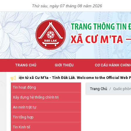
Thứ sáu, ngày 07 tháng 08 năm 2026
TRANG CHỦ
GIỚI THIỆU
CƠ CẤU HÀNH CHÍN
iện tử xã Cư M'ta - Tỉnh Đắk Lắk. Welcome to the Official Web Portal o
Tin hoạt động
Trang Chủ
Quốc phòn
Xây dựng hệ thống chính trị
An ninh trật tự
Tin tổng hợp
Tin Kinh tế