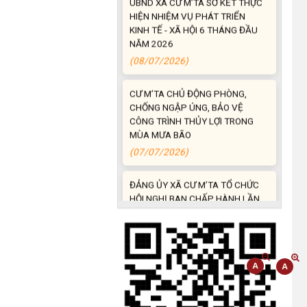
KINH TẾ - XÃ HỘI 6 THÁNG ĐẦU
NĂM 2026
(08/07/2026)
CƯ M’TA CHỦ ĐỘNG PHÒNG,
CHỐNG NGẬP ÚNG, BẢO VỆ
CÔNG TRÌNH THỦY LỢI TRONG
MÙA MƯA BÃO
(07/07/2026)
ĐẢNG ỦY XÃ CƯ M’TA TỔ CHỨC
HỘI NGHỊ BAN CHẤP HÀNH LẦN
THỨ SÁU (MỞ RỘNG)
(07/07/2026)
NÂNG CAO HIỆU QUẢ QUẢN LÝ
TÍN DỤNG CHÍNH SÁCH XÃ HỘI
TRÊN ĐỊA BÀN XÃ CƯ M'TA
(07/07/2026)