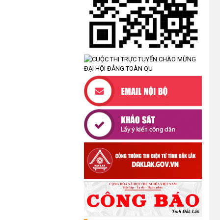
UBND XÃ CƯ M’TA CÔNG KHAI
DANH MỤC THỦ TỤC HÀNH
CHÍNH THỰC HIỆN MỘT PHẦN
(30/07/2026)
CÔNG KHAI DANH MỤC THỦ TỤC
HÀNH CHÍNH THỰC HIỆN TOÀN
TRÌNH THUỘC THẨM QUYỀN GIẢI
QUYẾT CỦA UBND XÃ CƯ M’TA
(30/07/2026)
TẬP HUẤN NÂNG CAO KỸ NĂNG
TƯ VẤN KHỞI SỰ KINH DOANH
VÀ ĐIỀU HÀNH HOẠT ĐỘNG
NHÓM NĂM 2026
(21/07/2026)
ĐẢNG ỦY XÃ CƯ M’TA CÔNG BỐ
CÁC QUYẾT ĐỊNH VỀ CÔNG TÁC
CÁN BỘ