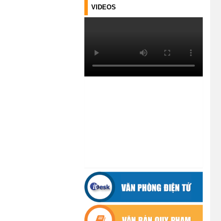
VIDEOS
(21/07/2026)
ĐIỂM TỰA PHÁT TRIỂN KINH TẾ
CỦA THANH NIÊN XÃ CƯ M’TA
(14/07/2026)
TÍN DỤNG CHÍNH SÁCH XÃ HỘI
TIẾP TỤC PHÁT HUY HIỆU QUẢ,
GÓP PHẦN GIẢM NGHÈO BỀN
VỮNG VÀ PHÁT TRIỂN KINH TẾ
TẠI XÃ CƯ M’TA
(09/07/2026)
UBND XÃ CƯ M’TA SƠ KẾT THỰC
HIỆN NHIỆM VỤ PHÁT TRIỂN
KINH TẾ - XÃ HỘI 6 THÁNG ĐẦU
NĂM 2026
(08/07/2026)