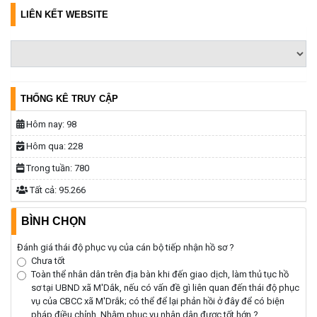
LIÊN KẾT WEBSITE
THỐNG KÊ TRUY CẬP
Hôm nay:
98
Hôm qua:
228
Trong tuần:
780
Tất cả:
95.266
BÌNH CHỌN
Đánh giá thái độ phục vụ của cán bộ tiếp nhận hồ sơ ?
Chưa tốt
Toàn thể nhân dân trên địa bàn khi đến giao dịch, làm thủ tục hồ
sơ tại UBND xã M'Dắk, nếu có vấn đề gì liên quan đến thái độ phục
vụ của CBCC xã M'Drắk; có thể để lại phản hồi ở đây để có biện
pháp điều chỉnh. Nhằm phục vụ nhân dân được tốt hớn ?