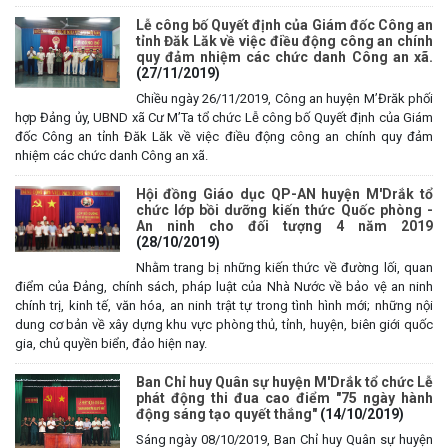
Lễ công bố Quyết định của Giám đốc Công an
tỉnh Đăk Lăk về việc điều động công an chính
quy đảm nhiệm các chức danh Công an xã.
(27/11/2019)
Chiều ngày 26/11/2019, Công an huyện M’Đrăk phối
hợp Đảng ủy, UBND xã Cư M’Ta tổ chức Lễ công bố Quyết định của Giám
đốc Công an tỉnh Đăk Lăk về việc điều động công an chính quy đảm
nhiệm các chức danh Công an xã.
Hội đồng Giáo dục QP-AN huyện M'Drắk tổ
chức lớp bồi dưỡng kiến thức Quốc phòng -
An ninh cho đối tượng 4 năm 2019
(28/10/2019)
Nhằm trang bị những kiến thức về đường lối, quan
điểm của Đảng, chính sách, pháp luật của Nhà Nước về bảo vệ an ninh
chính trị, kinh tế, văn hóa, an ninh trật tự trong tình hình mới; những nội
dung cơ bản về xây dựng khu vực phòng thủ, tỉnh, huyện, biên giới quốc
gia, chủ quyền biển, đảo hiện nay.
Ban Chỉ huy Quân sự huyện M'Drắk tổ chức Lễ
phát động thi đua cao điểm "75 ngày hành
động sáng tạo quyết thắng"
(14/10/2019)
Sáng ngày 08/10/2019, Ban Chỉ huy Quân sự huyện