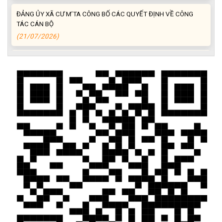
ĐẢNG ỦY XÃ CƯ M’TA CÔNG BỐ CÁC QUYẾT ĐỊNH VỀ CÔNG
TÁC CÁN BỘ
(21/07/2026)
ĐIỂM TỰA PHÁT TRIỂN KINH TẾ CỦA THANH NIÊN XÃ CƯ M’TA
(14/07/2026)
TÍN DỤNG CHÍNH SÁCH XÃ HỘI TIẾP TỤC PHÁT HUY HIỆU QUẢ,
GÓP PHẦN GIẢM NGHÈO BỀN VỮNG VÀ PHÁT TRIỂN KINH TẾ
TẠI XÃ CƯ M’TA
(09/07/2026)
UBND XÃ CƯ M’TA SƠ KẾT THỰC HIỆN NHIỆM VỤ PHÁT TRIỂN
KINH TẾ - XÃ HỘI 6 THÁNG ĐẦU NĂM 2026
(08/07/2026)
CƯ M’TA CHỦ ĐỘNG PHÒNG, CHỐNG NGẬP ÚNG, BẢO VỆ
CÔNG TRÌNH THỦY LỢI TRONG MÙA MƯA BÃO
(07/07/2026)