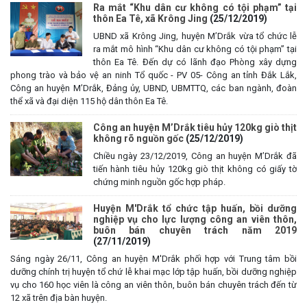
Ra mắt “Khu dân cư không có tội phạm” tại
thôn Ea Tê, xã Krông Jing
(25/12/2019)
UBND xã Krông Jing, huyện M’Drắk vừa tổ chức lễ
ra mắt mô hình “Khu dân cư không có tội phạm” tại
thôn Ea Tê. Đến dự có lãnh đạo Phòng xây dựng
phong trào và bảo vệ an ninh Tổ quốc - PV 05- Công an tỉnh Đắk Lắk,
Công an huyện M’Drắk, Đảng ủy, UBND, UBMTTQ, các ban ngành, đoàn
thể xã và đại diện 115 hộ dân thôn Ea Tê.
Công an huyện M’Drắk tiêu hủy 120kg giò thịt
không rõ nguồn gốc
(25/12/2019)
Chiều ngày 23/12/2019, Công an huyện M’Drắk đã
tiến hành tiêu hủy 120kg giò thịt không có giấy tờ
chứng minh nguồn gốc hợp pháp.
Huyện M'Drắk tổ chức tập huấn, bồi dưỡng
nghiệp vụ cho lực lượng công an viên thôn,
buôn bán chuyên trách năm 2019
(27/11/2019)
Sáng ngày 26/11, Công an huyện M'Drắk phối hợp với Trung tâm bồi
dưỡng chính trị huyện tổ chứ lễ khai mạc lớp tập huấn, bồi dưỡng nghiệp
vụ cho 160 học viên là công an viên thôn, buôn bán chuyên trách đến từ
12 xã trên địa bàn huyện.