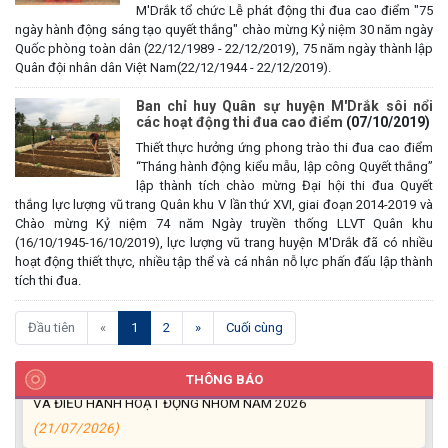
M'Drắk tổ chức Lễ phát động thi đua cao điểm "75
ngày hành động sáng tạo quyết thắng" chào mừng Kỷ niệm 30 năm ngày
Quốc phòng toàn dân (22/12/1989 - 22/12/2019), 75 năm ngày thành lập
Quân đội nhân dân Việt Nam(22/12/1944 - 22/12/2019).
Ban chỉ huy Quân sự huyện M'Drắk sôi nổi
các hoạt động thi đua cao điểm
(07/10/2019)
Thiết thực hưởng ứng phong trào thi đua cao điểm
UBND XÃ CƯ M’TA CÔNG KHAI DANH MỤC THỦ TỤC HÀNH
“Tháng hành động kiểu mẫu, lập công Quyết thắng”
CHÍNH THỰC HIỆN MỘT PHẦN
lập thành tích chào mừng Đại hội thi đua Quyết
thắng lực lượng vũ trang Quân khu V lần thứ XVI, giai đoạn 2014-2019 và
(30/07/2026)
Chào mừng Kỷ niệm 74 năm Ngày truyền thống LLVT Quân khu
(16/10/1945-16/10/2019), lực lượng vũ trang huyện M'Drắk đã có nhiều
CÔNG KHAI DANH MỤC THỦ TỤC HÀNH CHÍNH THỰC HIỆN
hoạt động thiết thực, nhiều tập thể và cá nhân nỗ lực phấn đấu lập thành
TOÀN TRÌNH THUỘC THẨM QUYỀN GIẢI QUYẾT CỦA UBND XÃ
tích thi đua.
CƯ M’TA
(30/07/2026)
(current)
Đầu tiên
«
1
2
»
Cuối cùng
TẬP HUẤN NÂNG CAO KỸ NĂNG TƯ VẤN KHỞI SỰ KINH DOANH
THÔNG BÁO
VÀ ĐIỀU HÀNH HOẠT ĐỘNG NHÓM NĂM 2026
(21/07/2026)