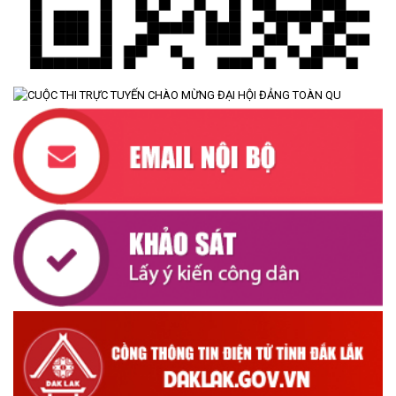
ĐẢNG ỦY XÃ CƯ M’TA TỔ CHỨC HỘI NGHỊ BAN CHẤP HÀNH
LẦN THỨ SÁU (MỞ RỘNG)
(07/07/2026)
NÂNG CAO HIỆU QUẢ QUẢN LÝ TÍN DỤNG CHÍNH SÁCH XÃ HỘI
TRÊN ĐỊA BÀN XÃ CƯ M'TA
(07/07/2026)
UBND XÃ CƯ M’TA CÔNG KHAI DANH MỤC THỦ TỤC HÀNH
CHÍNH THỰC HIỆN MỘT PHẦN
(30/07/2026)
CÔNG KHAI DANH MỤC THỦ TỤC HÀNH CHÍNH THỰC HIỆN
TOÀN TRÌNH THUỘC THẨM QUYỀN GIẢI QUYẾT CỦA UBND XÃ
CƯ M’TA
(30/07/2026)
TẬP HUẤN NÂNG CAO KỸ NĂNG TƯ VẤN KHỞI SỰ KINH DOANH