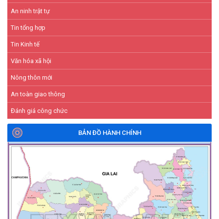
An ninh trật tự
Tin tổng hợp
Tin Kinh tế
Văn hóa xã hội
Nông thôn mới
An toàn giao thông
Đánh giá công chức
BẢN ĐỒ HÀNH CHÍNH