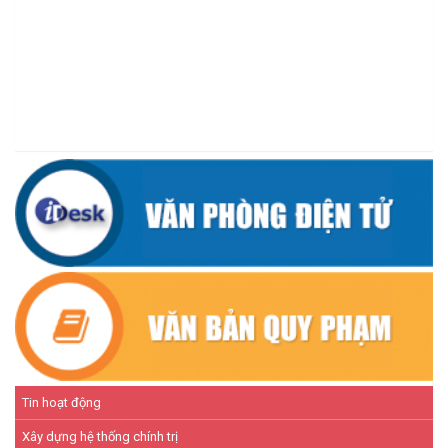
CƯ M’TA CHỦ ĐỘNG PHÒNG, CHỐNG NGẬP ÚNG, BẢO VỆ
CÔNG TRÌNH THỦY LỢI TRONG MÙA MƯA BÃO
(07/07/2026)
ĐẢNG ỦY XÃ CƯ M’TA TỔ CHỨC HỘI NGHỊ BAN CHẤP HÀNH
LẦN THỨ SÁU (MỞ RỘNG)
(07/07/2026)
NÂNG CAO HIỆU QUẢ QUẢN LÝ TÍN DỤNG CHÍNH SÁCH XÃ HỘI
TRÊN ĐỊA BÀN XÃ CƯ M'TA
(07/07/2026)
Tin hoạt động
Xây dựng hệ thống chính trị