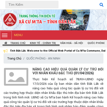
Tiếng Việt
Tiếng Anh
MENU
TRANG CHỦ
KINH TẾ - CHÍNH TRỊ
VĂN HOÁ - XÃ HỘI
QUỐC PHÒNG -
Lắk. Welcome to the Official Web Portal of Cu M’ta Commune, Dak Lak Province
Trang Chủ
QUỐC PHÒNG - AN NINH
NÂNG CAO HIỆU QUẢ QUẢN LÝ CƯ TRÚ ĐỐI
VỚI NHÂN KHẨU ĐẶC THÙ
(01/04/2026)
Thực hiện Kế hoạch số 78/KH-UBND ngày
17/3/2026 của Ủy ban nhân dân tỉnh Đắk Lắk về
nâng cao hiệu quả công tác quản lý cư trú đối với
các trường hợp thuộc diện nhân khẩu đặc thù trên địa bàn tỉnh Đắk Lắk
trong tình hình mới. UBND xã Cư M’ta ban hành Kế hoạch nâng cao hiệu
quả công tác quản lý cư trú đối với các trường hợp thuộc diện nhân khẩu
đặc thù trên địa bàn xã trong tình hình mới nhằm bảo đảm quyền công