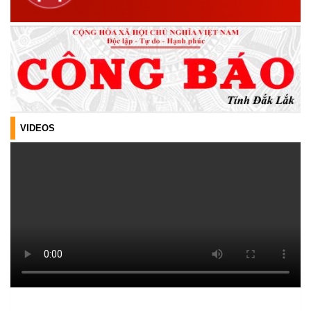
VÀ ĐIỀU HÀNH HOẠT ĐỘNG NHÓM NĂM 2026
(21/07/2026)
ĐẢNG ỦY XÃ CƯ M’TA CÔNG BỐ CÁC QUYẾT ĐỊNH VỀ CÔNG
TÁC CÁN BỘ
(21/07/2026)
ĐIỂM TỰA PHÁT TRIỂN KINH TẾ CỦA THANH NIÊN XÃ CƯ M’TA
VIDEOS
(14/07/2026)
TÍN DỤNG CHÍNH SÁCH XÃ HỘI TIẾP TỤC PHÁT HUY HIỆU QUẢ,
GÓP PHẦN GIẢM NGHÈO BỀN VỮNG VÀ PHÁT TRIỂN KINH TẾ
TẠI XÃ CƯ M’TA
(09/07/2026)
UBND XÃ CƯ M’TA SƠ KẾT THỰC HIỆN NHIỆM VỤ PHÁT TRIỂN
KINH TẾ - XÃ HỘI 6 THÁNG ĐẦU NĂM 2026
(08/07/2026)