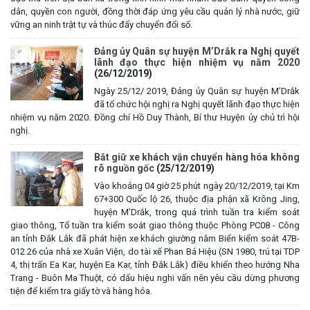
dân, quyền con người, đồng thời đáp ứng yêu cầu quản lý nhà nước, giữ
vững an ninh trật tự và thúc đẩy chuyển đổi số.
Đảng ủy Quân sự huyện M’Drắk ra Nghị quyết
lãnh đạo thực hiện nhiệm vụ năm 2020
(26/12/2019)
Ngày 25/12/ 2019, Đảng ủy Quân sự huyện M’Drắk
đã tổ chức hội nghị ra Nghị quyết lãnh đạo thực hiện
nhiệm vụ năm 2020. Đồng chí Hồ Duy Thành, Bí thư Huyện ủy chủ trì hội
nghị.
Bắt giữ xe khách vận chuyển hàng hóa không
rõ nguồn gốc
(25/12/2019)
Vào khoảng 04 giờ 25 phút ngày 20/12/2019, tại Km
67+300 Quốc lộ 26, thuộc địa phận xã Krông Jing,
huyện M’Drắk, trong quá trình tuần tra kiểm soát
giao thông, Tổ tuần tra kiểm soát giao thông thuộc Phòng PC08 - Công
an tỉnh Đắk Lắk đã phát hiện xe khách giường nằm Biển kiểm soát 47B-
012.26 của nhà xe Xuân Viện, do tài xế Phan Bá Hiệu (SN 1980, trú tại TDP
4, thị trấn Ea Kar, huyện Ea Kar, tỉnh Đắk Lắk) điều khiển theo hướng Nha
Trang - Buôn Ma Thuột, có dấu hiệu nghi vấn nên yêu cầu dừng phương
tiện để kiểm tra giấy tờ và hàng hóa.