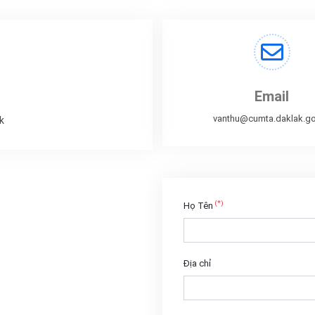
Email
vanthu@cumta.daklak.go
k
(*)
Họ Tên
Địa chỉ