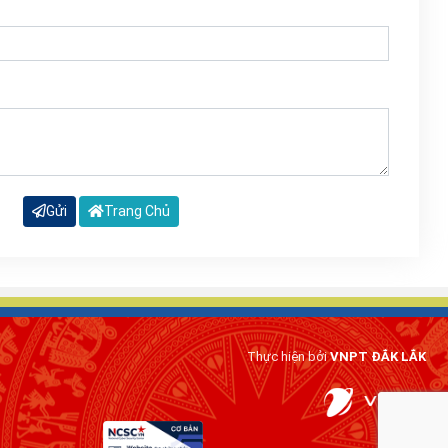
Gửi
Trang Chủ
Thực hiện bởi
VNPT ĐẮK LẮK