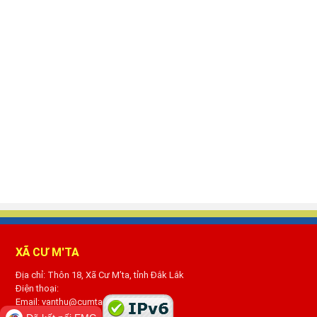
XÃ CƯ M'TA
Địa chỉ: Thôn 18, Xã Cư M’ta, tỉnh Đắk Lắk
Điện thoại:
Email: vanthu@cumta.daklak.gov.vn