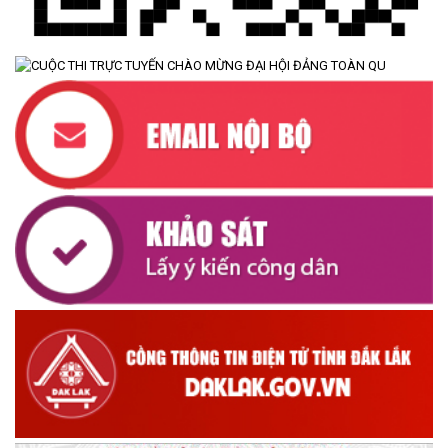
LẦN THỨ SÁU (MỞ RỘNG)
(07/07/2026)
NÂNG CAO HIỆU QUẢ QUẢN LÝ TÍN DỤNG CHÍNH SÁCH XÃ HỘI
TRÊN ĐỊA BÀN XÃ CƯ M'TA
(07/07/2026)
UBND XÃ CƯ M’TA CÔNG KHAI DANH MỤC THỦ TỤC HÀNH
CHÍNH THỰC HIỆN MỘT PHẦN
(30/07/2026)
CÔNG KHAI DANH MỤC THỦ TỤC HÀNH CHÍNH THỰC HIỆN
TOÀN TRÌNH THUỘC THẨM QUYỀN GIẢI QUYẾT CỦA UBND XÃ
CƯ M’TA
(30/07/2026)
TẬP HUẤN NÂNG CAO KỸ NĂNG TƯ VẤN KHỞI SỰ KINH DOANH
VÀ ĐIỀU HÀNH HOẠT ĐỘNG NHÓM NĂM 2026
(21/07/2026)