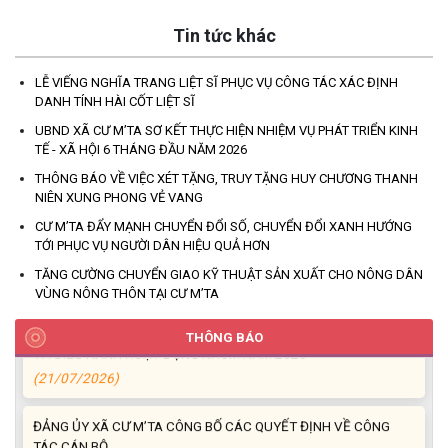
Tin tức khác
LỄ VIẾNG NGHĨA TRANG LIỆT SĨ PHỤC VỤ CÔNG TÁC XÁC ĐỊNH
DANH TÍNH HÀI CỐT LIỆT SĨ
UBND XÃ CƯ M’TA CÔNG KHAI DANH MỤC THỦ TỤC HÀNH
UBND XÃ CƯ M’TA SƠ KẾT THỰC HIỆN NHIỆM VỤ PHÁT TRIỂN KINH
CHÍNH THỰC HIỆN MỘT PHẦN
TẾ - XÃ HỘI 6 THÁNG ĐẦU NĂM 2026
(30/07/2026)
THÔNG BÁO VỀ VIỆC XÉT TẶNG, TRUY TẶNG HUY CHƯƠNG THANH
NIÊN XUNG PHONG VẺ VANG
CÔNG KHAI DANH MỤC THỦ TỤC HÀNH CHÍNH THỰC HIỆN
CƯ M’TA ĐẨY MẠNH CHUYỂN ĐỔI SỐ, CHUYỂN ĐỔI XANH HƯỚNG
TOÀN TRÌNH THUỘC THẨM QUYỀN GIẢI QUYẾT CỦA UBND XÃ
TỚI PHỤC VỤ NGƯỜI DÂN HIỆU QUẢ HƠN
CƯ M’TA
TĂNG CƯỜNG CHUYỂN GIAO KỸ THUẬT SẢN XUẤT CHO NÔNG DÂN
(30/07/2026)
VÙNG NÔNG THÔN TẠI CƯ M’TA
TẬP HUẤN NÂNG CAO KỸ NĂNG TƯ VẤN KHỞI SỰ KINH DOANH
THÔNG BÁO
VÀ ĐIỀU HÀNH HOẠT ĐỘNG NHÓM NĂM 2026
(21/07/2026)
ĐẢNG ỦY XÃ CƯ M’TA CÔNG BỐ CÁC QUYẾT ĐỊNH VỀ CÔNG
TÁC CÁN BỘ