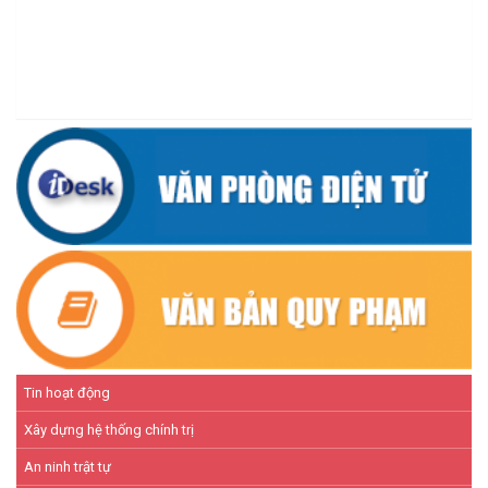
ĐẢNG ỦY XÃ CƯ M’TA TỔ CHỨC HỘI NGHỊ BAN CHẤP HÀNH
LẦN THỨ SÁU (MỞ RỘNG)
(07/07/2026)
NÂNG CAO HIỆU QUẢ QUẢN LÝ TÍN DỤNG CHÍNH SÁCH XÃ HỘI
TRÊN ĐỊA BÀN XÃ CƯ M'TA
(07/07/2026)
Tin hoạt động
Xây dựng hệ thống chính trị
An ninh trật tự