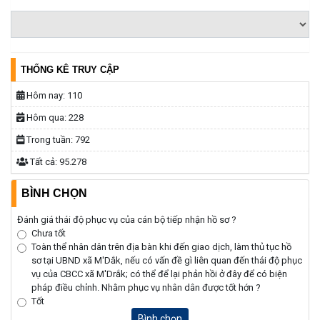
THỐNG KÊ TRUY CẬP
Hôm nay:
110
Hôm qua:
228
Trong tuần:
792
Tất cả:
95.278
BÌNH CHỌN
Đánh giá thái độ phục vụ của cán bộ tiếp nhận hồ sơ ?
Chưa tốt
Toàn thể nhân dân trên địa bàn khi đến giao dịch, làm thủ tục hồ
sơ tại UBND xã M'Dắk, nếu có vấn đề gì liên quan đến thái độ phục
vụ của CBCC xã M'Drắk; có thể để lại phản hồi ở đây để có biện
pháp điều chỉnh. Nhằm phục vụ nhân dân được tốt hớn ?
Tốt
Bình chọn