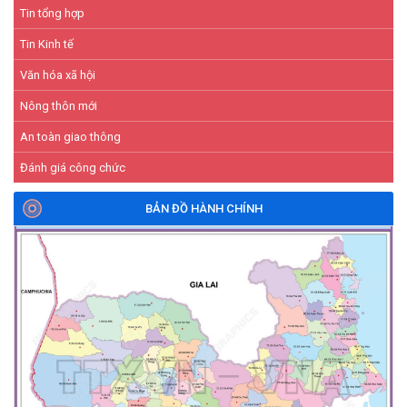
Tin tổng hợp
Tin Kinh tế
Văn hóa xã hội
Nông thôn mới
An toàn giao thông
Đánh giá công chức
BẢN ĐỒ HÀNH CHÍNH