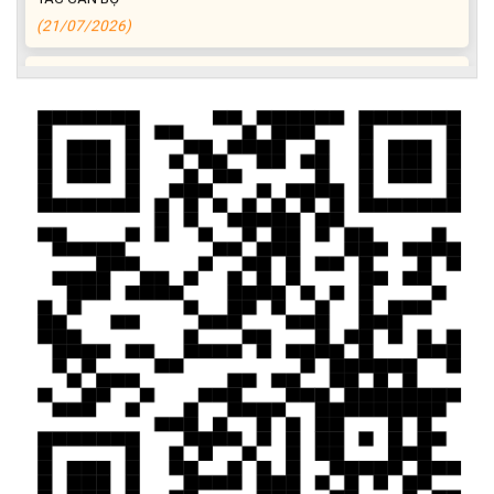
(21/07/2026)
ĐIỂM TỰA PHÁT TRIỂN KINH TẾ CỦA THANH NIÊN XÃ CƯ M’TA
(14/07/2026)
TÍN DỤNG CHÍNH SÁCH XÃ HỘI TIẾP TỤC PHÁT HUY HIỆU QUẢ,
GÓP PHẦN GIẢM NGHÈO BỀN VỮNG VÀ PHÁT TRIỂN KINH TẾ
TẠI XÃ CƯ M’TA
(09/07/2026)
UBND XÃ CƯ M’TA SƠ KẾT THỰC HIỆN NHIỆM VỤ PHÁT TRIỂN
KINH TẾ - XÃ HỘI 6 THÁNG ĐẦU NĂM 2026
(08/07/2026)
CƯ M’TA CHỦ ĐỘNG PHÒNG, CHỐNG NGẬP ÚNG, BẢO VỆ
CÔNG TRÌNH THỦY LỢI TRONG MÙA MƯA BÃO
(07/07/2026)
ĐẢNG ỦY XÃ CƯ M’TA TỔ CHỨC HỘI NGHỊ BAN CHẤP HÀNH