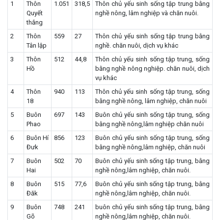
1
Thôn
1.051
318,5
Thôn chủ yếu sinh sống tập trung bằng
Quyết
nghề nông, lâm nghiệp và chăn nuôi.
thắng
2
Thôn
559
27
Thôn chủ yếu sinh sống tập trung bằng
Tân lập
nghề. chăn nuôi, dịch vụ khác
3
Thôn
512
44,8
Thôn chủ yếu sinh sống tập trung, sống
Hồ
bằng nghề nông nghiệp. chăn nuôi, dịch
vụ khác
4
Thôn
940
113
Thôn chủ yếu sinh sống tập trung, sống
18
bằng nghề nông, lâm nghiệp, chăn nuôi
5
Buôn
697
143
Buôn chủ yếu sinh sống tập trung, sống
Phao
bằng nghề nông,lâm nghiệp chăn nuôi
6
Buôn Hí
856
123
Buôn chủ yếu sinh sống tập trung, sống
Đưk
bằng nghề nông,lâm nghiệp, chăn nuôi
7
Buôn
502
70
Buôn chủ yếu sinh sống tập trung, bằng
Hai
nghề nông,lâm nghiệp, chăn nuôi.
8
Buôn
515
77,6
Buôn chủ yếu sinh sống tập trung, bằng
Đăk
nghề nông,lâm nghiệp, chăn nuôi.
9
Buôn
748
241
buôn chủ yếu sinh sống tập trung, bằng
Gõ
nghề nông,lâm nghiệp, chăn nuôi.