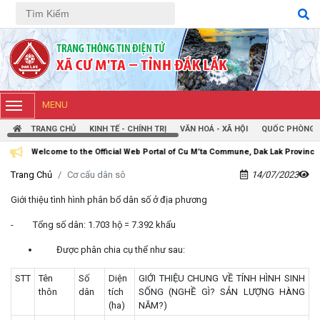
Tiếng Việt
Tiếng Anh
MENU
TRANG CHỦ
KINH TẾ - CHÍNH TRỊ
VĂN HOÁ - XÃ HỘI
QUỐC PHÒNG -
e to the Official Web Portal of Cu M’ta Commune, Dak Lak Province
Trang Chủ
Cơ cấu dân sô
14/07/2023
Giới thiệu tình hình phân bổ dân số ở địa phương
- Tổng số dân: 1.703 hộ = 7.392 khẩu
Được phân chia cụ thể như sau:
STT
Tên
Số
Diện
GIỚI THIỆU CHUNG VỀ TÍNH HÌNH SINH
thôn
dân
tích
SỐNG (NGHỀ GÌ? SẢN LƯỢNG HÀNG
(ha)
NĂM?)