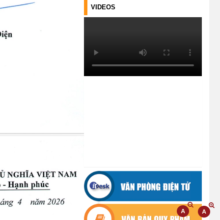
CÁC QUYẾT ĐỊNH VỀ CÔNG TÁC
VIDEOS
CÁN BỘ
(21/07/2026)
ĐIỂM TỰA PHÁT TRIỂN KINH TẾ
CỦA THANH NIÊN XÃ CƯ M’TA
(14/07/2026)
TÍN DỤNG CHÍNH SÁCH XÃ HỘI
TIẾP TỤC PHÁT HUY HIỆU QUẢ,
GÓP PHẦN GIẢM NGHÈO BỀN
VỮNG VÀ PHÁT TRIỂN KINH TẾ
TẠI XÃ CƯ M’TA
(09/07/2026)
UBND XÃ CƯ M’TA SƠ KẾT THỰC
HIỆN NHIỆM VỤ PHÁT TRIỂN
KINH TẾ - XÃ HỘI 6 THÁNG ĐẦU
NĂM 2026
(08/07/2026)