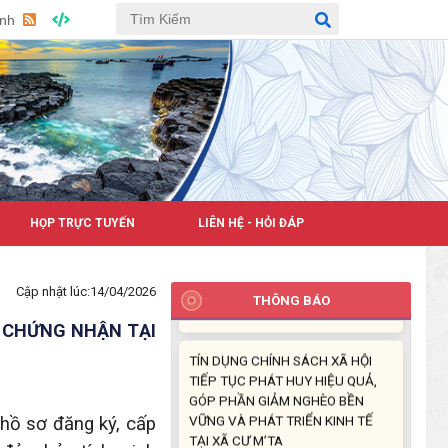
NHÓM NĂM 2026
Anh
(21/07/2026)
ĐẢNG ỦY XÃ CƯ M’TA CÔNG BỐ
CÁC QUYẾT ĐỊNH VỀ CÔNG TÁC
CÁN BỘ
(21/07/2026)
ĐIỂM TỰA PHÁT TRIỂN KINH TẾ
HỌP TRỰC TUYẾN
LIÊN HỆ - HỎI ĐÁP
CỦA THANH NIÊN XÃ CƯ M’TA
(14/07/2026)
Chào mừng bạn đến
Cập nhật lúc:
14/04/2026
TÍN DỤNG CHÍNH SÁCH XÃ HỘI
THÔNG BÁO
TIẾP TỤC PHÁT HUY HIỆU QUẢ,
Y CHỨNG NHẬN TẠI
GÓP PHẦN GIẢM NGHÈO BỀN
VỮNG VÀ PHÁT TRIỂN KINH TẾ
TẠI XÃ CƯ M’TA
(09/07/2026)
hồ sơ đăng ký, cấp