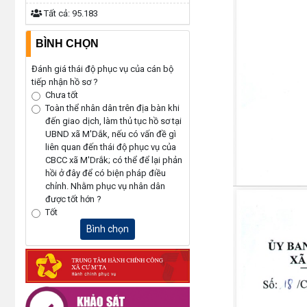
Tất cả:
95.183
BÌNH CHỌN
Đánh giá thái độ phục vụ của cán bộ
tiếp nhận hồ sơ ?
Chưa tốt
Toàn thể nhân dân trên địa bàn khi
đến giao dịch, làm thủ tục hồ sơ tại
UBND xã M'Dắk, nếu có vấn đề gì
liên quan đến thái độ phục vụ của
CBCC xã M'Drắk; có thể để lại phản
hồi ở đây để có biện pháp điều
chỉnh. Nhằm phục vụ nhân dân
được tốt hớn ?
Tốt
Bình chọn