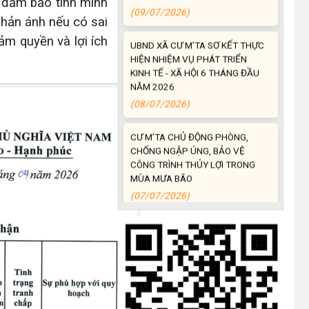
m đảm bảo tính minh
UBND XÃ CƯ M’TA SƠ KẾT THỰC
HIỆN NHIỆM VỤ PHÁT TRIỂN
 phản ánh nếu có sai
KINH TẾ - XÃ HỘI 6 THÁNG ĐẦU
ảm quyền và lợi ích
NĂM 2026
(08/07/2026)
CƯ M’TA CHỦ ĐỘNG PHÒNG,
CHỐNG NGẬP ÚNG, BẢO VỆ
CÔNG TRÌNH THỦY LỢI TRONG
MÙA MƯA BÃO
(07/07/2026)
ĐẢNG ỦY XÃ CƯ M’TA TỔ CHỨC
HỘI NGHỊ BAN CHẤP HÀNH LẦN
THỨ SÁU (MỞ RỘNG)
(07/07/2026)
NÂNG CAO HIỆU QUẢ QUẢN LÝ
TÍN DỤNG CHÍNH SÁCH XÃ HỘI
TRÊN ĐỊA BÀN XÃ CƯ M'TA
(07/07/2026)