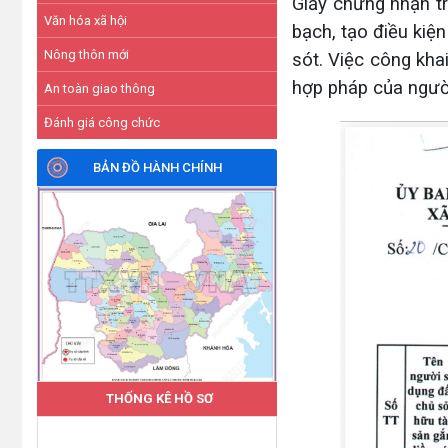
Giấy chứng nhận tr
Văn hóa xã hội
bạch, tạo điều kiện
Nông thôn mới
sót. Việc công kha
hợp pháp của người
An toàn giao thông
Đánh giá công chức
BẢN ĐỒ HÀNH CHÍNH
THỐNG KÊ HỒ SƠ