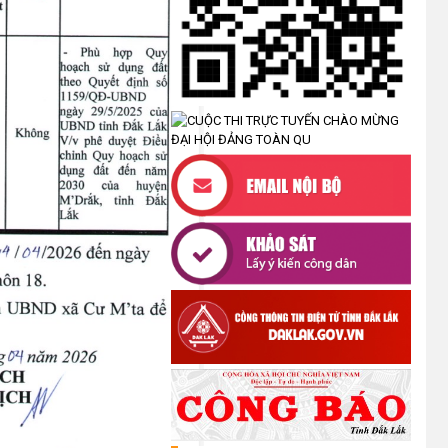
UBND XÃ CƯ M’TA CÔNG KHAI
DANH MỤC THỦ TỤC HÀNH
CHÍNH THỰC HIỆN MỘT PHẦN
(30/07/2026)
CÔNG KHAI DANH MỤC THỦ TỤC
HÀNH CHÍNH THỰC HIỆN TOÀN
TRÌNH THUỘC THẨM QUYỀN GIẢI
QUYẾT CỦA UBND XÃ CƯ M’TA
(30/07/2026)
TẬP HUẤN NÂNG CAO KỸ NĂNG
TƯ VẤN KHỞI SỰ KINH DOANH
VÀ ĐIỀU HÀNH HOẠT ĐỘNG
NHÓM NĂM 2026
(21/07/2026)
ĐẢNG ỦY XÃ CƯ M’TA CÔNG BỐ