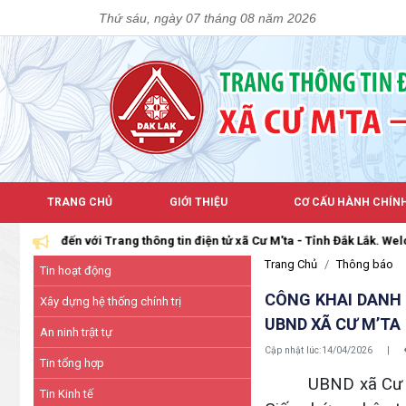
Thứ sáu, ngày 07 tháng 08 năm 2026
TRANG CHỦ
GIỚI THIỆU
CƠ CẤU HÀNH CHÍN
ông tin điện tử xã Cư M'ta - Tỉnh Đắk Lắk. Welcome to the Official Web
Trang Chủ
Thông báo
Tin hoạt động
CÔNG KHAI DANH 
Xây dựng hệ thống chính trị
UBND XÃ CƯ M’TA
An ninh trật tự
Cập nhật lúc:
14/04/2026
|
Tin tổng hợp
UBND xã Cư M
Tin Kinh tế