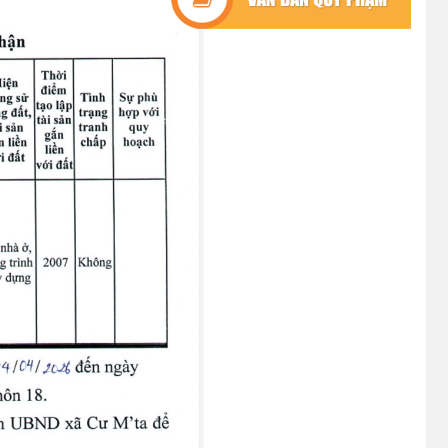
CƯ M’TA CHỦ ĐỘNG PHÒNG,
CHỐNG NGẬP ÚNG, BẢO VỆ
CÔNG TRÌNH THỦY LỢI TRONG
MÙA MƯA BÃO
(07/07/2026)
ĐẢNG ỦY XÃ CƯ M’TA TỔ CHỨC
HỘI NGHỊ BAN CHẤP HÀNH LẦN
THỨ SÁU (MỞ RỘNG)
(07/07/2026)
NÂNG CAO HIỆU QUẢ QUẢN LÝ
TÍN DỤNG CHÍNH SÁCH XÃ HỘI
TRÊN ĐỊA BÀN XÃ CƯ M'TA
(07/07/2026)