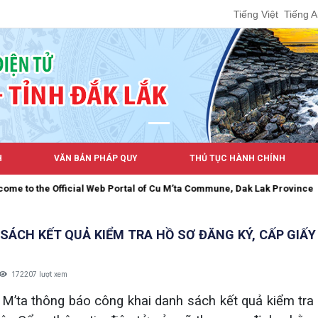
Tiếng Việt
Tiếng 
H
VĂN BẢN PHÁP QUY
THỦ TỤC HÀNH CHÍNH
 Portal of Cu M’ta Commune, Dak Lak Province
SÁCH KẾT QUẢ KIỂM TRA HỒ SƠ ĐĂNG KÝ, CẤP GIẤ
172207 lượt xem
’ta thông báo công khai danh sách kết quả kiểm tra 