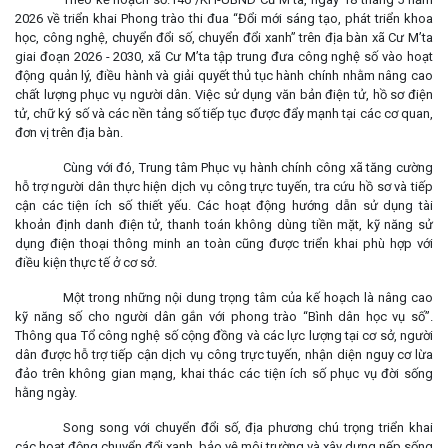
2026 về triển khai Phong trào thi đua “Đổi mới sáng tạo, phát triển khoa
học, công nghệ, chuyển đổi số, chuyển đổi xanh” trên địa bàn xã Cư M’ta
giai đoạn 2026 - 2030, xã Cư M’ta tập trung đưa công nghệ số vào hoạt
động quản lý, điều hành và giải quyết thủ tục hành chính nhằm nâng cao
chất lượng phục vụ người dân. Việc sử dụng văn bản điện tử, hồ sơ điện
tử, chữ ký số và các nền tảng số tiếp tục được đẩy mạnh tại các cơ quan,
đơn vị trên địa bàn.
Cùng với đó, Trung tâm Phục vụ hành chính công xã tăng cường
hỗ trợ người dân thực hiện dịch vụ công trực tuyến, tra cứu hồ sơ và tiếp
cận các tiện ích số thiết yếu. Các hoạt động hướng dẫn sử dụng tài
khoản định danh điện tử, thanh toán không dùng tiền mặt, kỹ năng sử
dụng điện thoại thông minh an toàn cũng được triển khai phù hợp với
điều kiện thực tế ở cơ sở.
Một trong những nội dung trọng tâm của kế hoạch là nâng cao
kỹ năng số cho người dân gắn với phong trào “Bình dân học vụ số”.
Thông qua Tổ công nghệ số cộng đồng và các lực lượng tại cơ sở, người
dân được hỗ trợ tiếp cận dịch vụ công trực tuyến, nhận diện nguy cơ lừa
đảo trên không gian mạng, khai thác các tiện ích số phục vụ đời sống
hằng ngày.
Song song với chuyển đổi số, địa phương chú trọng triển khai
các hoạt động chuyển đổi xanh, bảo vệ môi trường và xây dựng nếp sống