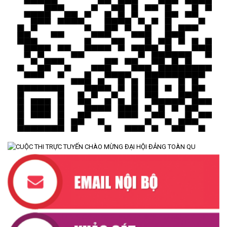
UBND XÃ CƯ M’TA SƠ KẾT THỰC HIỆN NHIỆM VỤ PHÁT TRIỂN
KINH TẾ - XÃ HỘI 6 THÁNG ĐẦU NĂM 2026
(08/07/2026)
CƯ M’TA CHỦ ĐỘNG PHÒNG, CHỐNG NGẬP ÚNG, BẢO VỆ
CÔNG TRÌNH THỦY LỢI TRONG MÙA MƯA BÃO
(07/07/2026)
ĐẢNG ỦY XÃ CƯ M’TA TỔ CHỨC HỘI NGHỊ BAN CHẤP HÀNH
LẦN THỨ SÁU (MỞ RỘNG)
(07/07/2026)
NÂNG CAO HIỆU QUẢ QUẢN LÝ TÍN DỤNG CHÍNH SÁCH XÃ HỘI
TRÊN ĐỊA BÀN XÃ CƯ M'TA
(07/07/2026)
UBND XÃ CƯ M’TA CÔNG KHAI DANH MỤC THỦ TỤC HÀNH
CHÍNH THỰC HIỆN MỘT PHẦN
(30/07/2026)