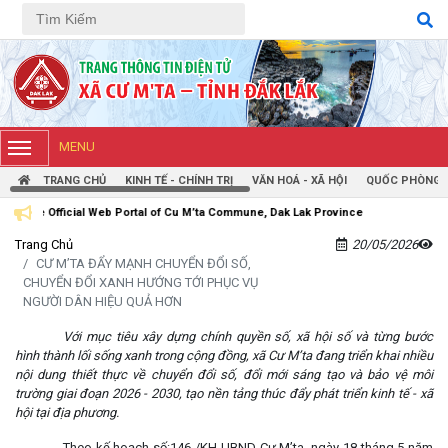
Tiếng Việt
Tiếng Anh
MENU
TRANG CHỦ
KINH TẾ - CHÍNH TRỊ
VĂN HOÁ - XÃ HỘI
QUỐC PHÒNG -
Web Portal of Cu M’ta Commune, Dak Lak Province
Trang Chủ
20/05/2026
CƯ M’TA ĐẨY MẠNH CHUYỂN ĐỔI SỐ,
CHUYỂN ĐỔI XANH HƯỚNG TỚI PHỤC VỤ
NGƯỜI DÂN HIỆU QUẢ HƠN
Với mục tiêu xây dựng chính quyền số, xã hội số và từng bước
hình thành lối sống xanh trong cộng đồng, xã Cư M’ta đang triển khai nhiều
nội dung thiết thực về chuyển đổi số, đổi mới sáng tạo và bảo vệ môi
trường giai đoạn 2026 - 2030, tạo nền tảng thúc đẩy phát triển kinh tế - xã
hội tại địa phương.
Theo kế hoạch số:146 /KH-UBND Cư M’ta, ngày 18 tháng 5 năm