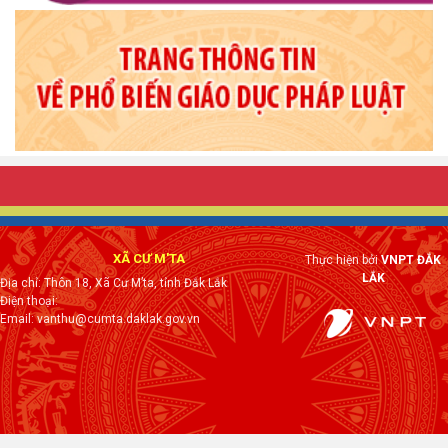
XÃ CƯ M'TA
Thực hiện bởi
VNPT ĐẮK
LẮK
Địa chỉ: Thôn 18, Xã Cư M’ta, tỉnh Đắk Lắk
Điện thoại:
Email: vanthu@cumta.daklak.gov.vn