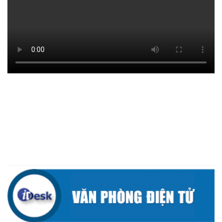
(09/07/2026)
UBND XÃ CƯ M’TA SƠ KẾT THỰC HIỆN NHIỆM VỤ PHÁT TRIỂN
KINH TẾ - XÃ HỘI 6 THÁNG ĐẦU NĂM 2026
(08/07/2026)
CƯ M’TA CHỦ ĐỘNG PHÒNG, CHỐNG NGẬP ÚNG, BẢO VỆ
CÔNG TRÌNH THỦY LỢI TRONG MÙA MƯA BÃO
(07/07/2026)
ĐẢNG ỦY XÃ CƯ M’TA TỔ CHỨC HỘI NGHỊ BAN CHẤP HÀNH
LẦN THỨ SÁU (MỞ RỘNG)
(07/07/2026)
NÂNG CAO HIỆU QUẢ QUẢN LÝ TÍN DỤNG CHÍNH SÁCH XÃ HỘI
TRÊN ĐỊA BÀN XÃ CƯ M'TA
(07/07/2026)