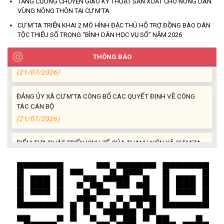
TĂNG CƯỜNG CHUYỂN GIAO KỸ THUẬT SẢN XUẤT CHO NÔNG DÂN
CƯ M’TA
VÙNG NÔNG THÔN TẠI CƯ M’TA
(30/07/2026)
CƯ M’TA TRIỂN KHAI 2 MÔ HÌNH ĐẶC THÙ HỖ TRỢ ĐỒNG BÀO DÂN
TỘC THIỂU SỐ TRONG “BÌNH DÂN HỌC VỤ SỐ” NĂM 2026
TẬP HUẤN NÂNG CAO KỸ NĂNG TƯ VẤN KHỞI SỰ KINH DOANH
VÀ ĐIỀU HÀNH HOẠT ĐỘNG NHÓM NĂM 2026
THÔNG BÁO
(21/07/2026)
ĐẢNG ỦY XÃ CƯ M’TA CÔNG BỐ CÁC QUYẾT ĐỊNH VỀ CÔNG
TÁC CÁN BỘ
(21/07/2026)
ĐIỂM TỰA PHÁT TRIỂN KINH TẾ CỦA THANH NIÊN XÃ CƯ M’TA
(14/07/2026)
TÍN DỤNG CHÍNH SÁCH XÃ HỘI TIẾP TỤC PHÁT HUY HIỆU QUẢ,
GÓP PHẦN GIẢM NGHÈO BỀN VỮNG VÀ PHÁT TRIỂN KINH TẾ
TẠI XÃ CƯ M’TA
(09/07/2026)