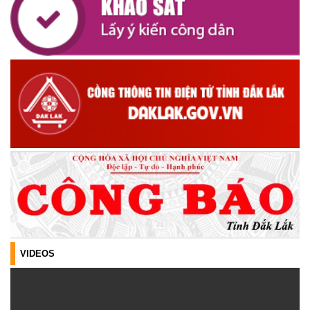
CÔNG KHAI DANH MỤC THỦ TỤC HÀNH CHÍNH THỰC HIỆN
TOÀN TRÌNH THUỘC THẨM QUYỀN GIẢI QUYẾT CỦA UBND XÃ
CƯ M’TA
(30/07/2026)
TẬP HUẤN NÂNG CAO KỸ NĂNG TƯ VẤN KHỞI SỰ KINH DOANH
VÀ ĐIỀU HÀNH HOẠT ĐỘNG NHÓM NĂM 2026
(21/07/2026)
ĐẢNG ỦY XÃ CƯ M’TA CÔNG BỐ CÁC QUYẾT ĐỊNH VỀ CÔNG
TÁC CÁN BỘ
(21/07/2026)
ĐIỂM TỰA PHÁT TRIỂN KINH TẾ CỦA THANH NIÊN XÃ CƯ M’TA
(14/07/2026)
VIDEOS
TÍN DỤNG CHÍNH SÁCH XÃ HỘI TIẾP TỤC PHÁT HUY HIỆU QUẢ,
GÓP PHẦN GIẢM NGHÈO BỀN VỮNG VÀ PHÁT TRIỂN KINH TẾ
TẠI XÃ CƯ M’TA