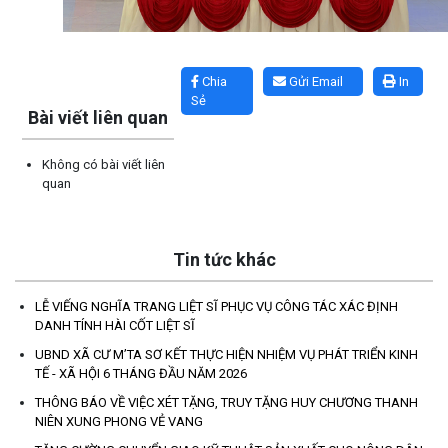
Lấy link copy
Chia
Gửi Email
In
Sẻ
Bài viết liên quan
Không có bài viết liên
quan
Tin tức khác
LỄ VIẾNG NGHĨA TRANG LIỆT SĨ PHỤC VỤ CÔNG TÁC XÁC ĐỊNH
DANH TÍNH HÀI CỐT LIỆT SĨ
UBND XÃ CƯ M’TA CÔNG KHAI DANH MỤC THỦ TỤC HÀNH
CHÍNH THỰC HIỆN MỘT PHẦN
UBND XÃ CƯ M’TA SƠ KẾT THỰC HIỆN NHIỆM VỤ PHÁT TRIỂN KINH
TẾ - XÃ HỘI 6 THÁNG ĐẦU NĂM 2026
(30/07/2026)
THÔNG BÁO VỀ VIỆC XÉT TẶNG, TRUY TẶNG HUY CHƯƠNG THANH
NIÊN XUNG PHONG VẺ VANG
CÔNG KHAI DANH MỤC THỦ TỤC HÀNH CHÍNH THỰC HIỆN
TOÀN TRÌNH THUỘC THẨM QUYỀN GIẢI QUYẾT CỦA UBND XÃ