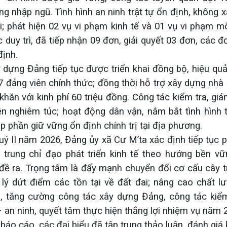
ng nhập ngũ. Tình hình an ninh trật tự ổn định, không 
i; phát hiện 02 vụ vi phạm kinh tế và 01 vụ vi phạm m
duy trì, đã tiếp nhận 09 đơn, giải quyết 03 đơn, các đ
định.
 dựng Đảng tiếp tục được triển khai đồng bộ, hiệu quả
 đảng viên chính thức; đồng thời hỗ trợ xây dựng nhà
hăn với kinh phí 60 triệu đồng. Công tác kiểm tra, giá
ện nghiêm túc; hoạt động dân vận, nắm bắt tình hình
p phần giữ vững ổn định chính trị tại địa phương.
ý II năm 2026, Đảng ủy xã Cư M’ta xác định tiếp tục ph
p trung chỉ đạo phát triển kinh tế theo hướng bền v
 đề ra. Trọng tâm là đẩy mạnh chuyển đổi cơ cấu cây tr
 lý dứt điểm các tồn tại về đất đai; nâng cao chất l
ó, tăng cường công tác xây dựng Đảng, công tác kiểm 
an ninh, quyết tâm thực hiện thắng lợi nhiệm vụ năm 
báo cáo, các đại biểu đã tập trung thảo luận, đánh giá