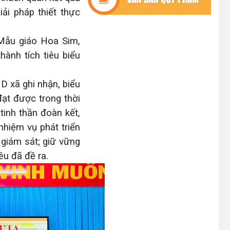
iải pháp thiết thực
(07/07/2026)
ĐẢNG ỦY XÃ CƯ M’TA TỔ CHỨC
 Mẫu giáo Hoa Sim,
HỘI NGHỊ BAN CHẤP HÀNH LẦN
ành tích tiêu biểu
THỨ SÁU (MỞ RỘNG)
(07/07/2026)
D xã ghi nhận, biểu
NÂNG CAO HIỆU QUẢ QUẢN LÝ
ạt được trong thời
TÍN DỤNG CHÍNH SÁCH XÃ HỘI
tinh thần đoàn kết,
TRÊN ĐỊA BÀN XÃ CƯ M'TA
nhiệm vụ phát triển
(07/07/2026)
 giám sát; giữ vững
êu đã đề ra.