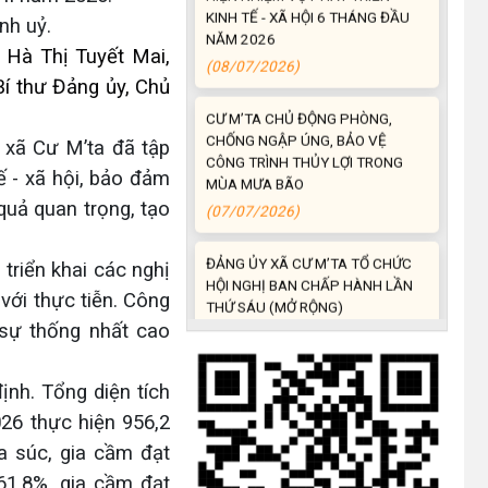
nh uỷ.
CƯ M’TA CHỦ ĐỘNG PHÒNG,
 Hà Thị Tuyết Mai,
CHỐNG NGẬP ÚNG, BẢO VỆ
í thư Đảng ủy, Chủ
CÔNG TRÌNH THỦY LỢI TRONG
MÙA MƯA BÃO
(07/07/2026)
 xã Cư M’ta đã tập
tế - xã hội, bảo đảm
ĐẢNG ỦY XÃ CƯ M’TA TỔ CHỨC
quả quan trọng, tạo
HỘI NGHỊ BAN CHẤP HÀNH LẦN
THỨ SÁU (MỞ RỘNG)
(07/07/2026)
triển khai các nghị
 với thực tiễn. Công
NÂNG CAO HIỆU QUẢ QUẢN LÝ
 sự thống nhất cao
TÍN DỤNG CHÍNH SÁCH XÃ HỘI
TRÊN ĐỊA BÀN XÃ CƯ M'TA
(07/07/2026)
định. Tổng diện tích
26 thực hiện 956,2
UBND XÃ CƯ M’TA CÔNG KHAI
ia súc, gia cầm đạt
DANH MỤC THỦ TỤC HÀNH
61,8%, gia cầm đạt