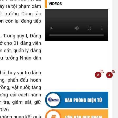
ĐIỂM TỰA PHÁT TRIỂN KINH TẾ
VIDEOS
xảy ra tội phạm xâm
CỦA THANH NIÊN XÃ CƯ M’TA
ôi trường. Công tác
(14/07/2026)
ơn còn lại đang tiếp
TÍN DỤNG CHÍNH SÁCH XÃ HỘI
TIẾP TỤC PHÁT HUY HIỆU QUẢ,
. Trong quý I, Đảng
GÓP PHẦN GIẢM NGHÈO BỀN
VỮNG VÀ PHÁT TRIỂN KINH TẾ
 ở cho 01 đảng viên
TẠI XÃ CƯ M’TA
m sát, quản lý đảng
(09/07/2026)
 tư tưởng Nhân dân
UBND XÃ CƯ M’TA SƠ KẾT THỰC
HIỆN NHIỆM VỤ PHÁT TRIỂN
át huy vai trò lãnh
KINH TẾ - XÃ HỘI 6 THÁNG ĐẦU
ững, phấn đấu hoàn
NĂM 2026
ồng, vật nuôi; tăng
(08/07/2026)
ượng cải cách hành
CƯ M’TA CHỦ ĐỘNG PHÒNG,
tra, giám sát, giữ
CHỐNG NGẬP ÚNG, BẢO VỆ
2026.
CÔNG TRÌNH THỦY LỢI TRONG
 khách quan kết quả
MÙA MƯA BÃO