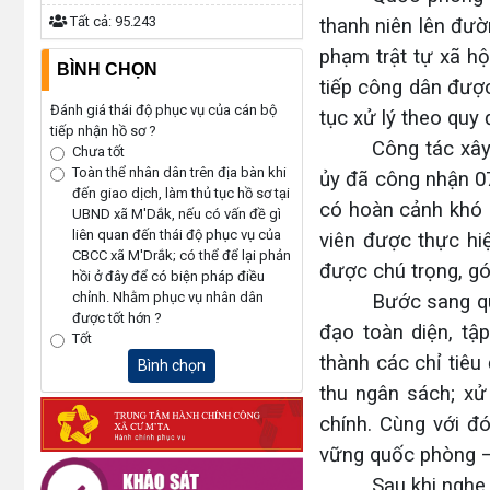
Tất cả:
95.243
thanh niên lên đườ
phạm trật tự xã hộ
BÌNH CHỌN
tiếp công dân được 
Đánh giá thái độ phục vụ của cán bộ
tục xử lý theo quy 
tiếp nhận hồ sơ ?
Công tác xây
Chưa tốt
Toàn thể nhân dân trên địa bàn khi
ủy đã công nhận 07
đến giao dịch, làm thủ tục hồ sơ tại
có hoàn cảnh khó k
UBND xã M'Dắk, nếu có vấn đề gì
liên quan đến thái độ phục vụ của
viên được thực hi
CBCC xã M'Drắk; có thể để lại phản
được chú trọng, gó
hồi ở đây để có biện pháp điều
chỉnh. Nhằm phục vụ nhân dân
Bước sang qu
được tốt hớn ?
đạo toàn diện, tậ
Tốt
thành các chỉ tiêu
Bình chọn
thu ngân sách; xử
chính. Cùng với đ
vững quốc phòng – 
Sau khi nghe 