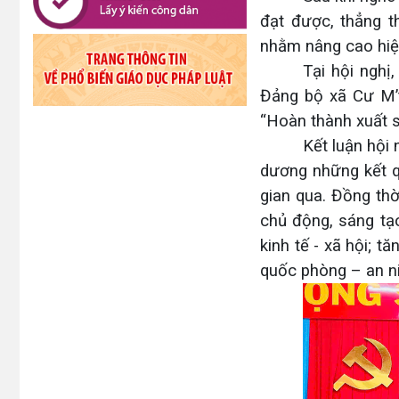
đạt được, thẳng th
nhằm nâng cao hiệu
Tại hội nghị
Đảng bộ xã Cư M’t
“Hoàn thành xuất s
Kết luận hội 
dương những kết q
gian qua. Đồng thờ
chủ động, sáng tạo
kinh tế - xã hội; 
quốc phòng – an ni