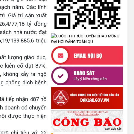
CHÍNH THỰC HIỆN MỘT PHẦN
oạch năm. Các lĩnh
(30/07/2026)
ì. Giá trị sản xuất
CÔNG KHAI DANH MỤC THỦ TỤC
26,4/77,18 tỷ đồng
HÀNH CHÍNH THỰC HIỆN TOÀN
n sách nhà nước đạt
TRÌNH THUỘC THẨM QUYỀN GIẢI
,19/139.885,6 triệu
QUYẾT CỦA UBND XÃ CƯ M’TA
(30/07/2026)
ất lượng giáo dục,
TẬP HUẤN NÂNG CAO KỸ NĂNG
ọc kiên cố đạt 87%,
TƯ VẤN KHỞI SỰ KINH DOANH
, không xảy ra ngộ
VÀ ĐIỀU HÀNH HOẠT ĐỘNG
NHÓM NĂM 2026
ng chống dịch bệnh
(21/07/2026)
đã tiếp nhận 487 hồ
ĐẢNG ỦY XÃ CƯ M’TA CÔNG BỐ
inh doanh có chuyển
CÁC QUYẾT ĐỊNH VỀ CÔNG TÁC
CÁN BỘ
 hội được thực hiện
(21/07/2026)
0% chỉ tiêu với 22