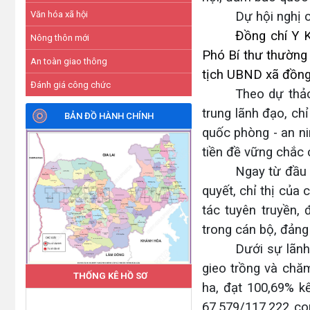
Văn hóa xã hội
Dự hội nghị 
Đồng chí Y K
Nông thôn mới
Phó Bí thư thường
An toàn giao thông
tịch UBND xã đồng 
Đánh giá công chức
Theo dự thảo
trung lãnh đạo, chỉ
BẢN ĐỒ HÀNH CHÍNH
quốc phòng - an ni
tiền đề vững chắc 
Ngay từ đầu 
quyết, chỉ thị của 
tác tuyên truyền,
trong cán bộ, đảng
Dưới sự lãnh 
gieo trồng và chă
THỐNG KÊ HỒ SƠ
ha, đạt 100,69% kế
67.579/117.222 co