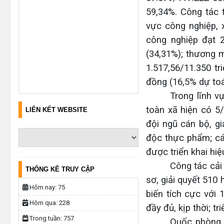
59,34%. Công tác 
vực công nghiệp, x
công nghiệp đạt 2
(34,31%); thương m
1.517,56/11.350 tr
đồng (16,5% dự toá
Trong lĩnh v
toàn xã hiện có 5/
LIÊN KẾT WEBSITE
đội ngũ cán bộ, g
độc thực phẩm; cá
được triển khai hiệ
Công tác cải
THỐNG KÊ TRUY CẬP
sơ, giải quyết 510
Hôm nay:
75
biến tích cực với 
Hôm qua:
228
đầy đủ, kịp thời; t
Trong tuần:
757
Quốc phòng -