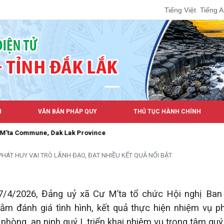
Tiếng Việt
Tiếng 
H
VĂN BẢN PHÁP QUY
THỦ TỤC HÀNH CHÍNH
Province
PHÁT HUY VAI TRÒ LÃNH ĐẠO, ĐẠT NHIỀU KẾT QUẢ NỔI BẬT
7/4/2026, Đảng uỷ xã Cư M’ta tổ chức Hội nghị Ban
 đánh giá tình hình, kết quả thực hiện nhiệm vụ phá
phòng, an ninh quý I, triển khai nhiệm vụ trọng tâm quý