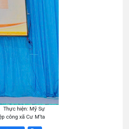
Thực hiện: Mỹ Sự
ệp công xã Cư M’ta