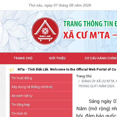
Thứ sáu, ngày 07 tháng 08 năm 2026
TRANG CHỦ
GIỚI THIỆU
CƠ CẤU HÀNH CHÍN
k Lắk. Welcome to the Official Web Portal of Cu M’ta Commune, Dak Lak 
Trang Chủ
Tin hoạt động
ĐẢNG ỦY XÃ CƯ M’TA: 
TRONG QUÝ I NĂM 2026
Xây dựng hệ thống chính trị
An ninh trật tự
Sáng ngày 0
Tin tổng hợp
Năm (mở rộng) nhằm
Tin Kinh tế
hội, đảm bảo quốc 