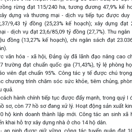
trồng rừng đạt 115/240 ha, tương đương 47,9% kế h
ây dựng và thương mại - dịch vụ tiếp tục được duy tr
,37/9,43 tỷ đồng (25,23% kế hoạch); xây dựng đạt 
ại - dịch vụ đạt 23,6/85,09 tỷ đồng (27,7%). Thu ngâ
iệu đồng (13,27% kế hoạch), chi ngân sách đạt 23.036
n).
ực văn hóa - xã hội, Đảng ủy đã lãnh đạo nâng cao ch
7 trường đạt chuẩn quốc gia (71,43%), tỷ lệ phòng h
iáo viên đạt chuẩn 95%. Công tác y tế được chú trọng
c chương trình chăm sóc sức khỏe, tiêm chủng, phò
u quả.
 cách hành chính tiếp tục được đẩy mạnh, trong quý I 
 hồ sơ, còn 77 hồ sơ đang xử lý. Hoạt động sản xuất k
10 hộ kinh doanh thành lập mới. Công tác an sinh xã
riển khai hỗ trợ xây dựng nhà ở cho 14 hộ dân.
 an ninh được giữ vững, công tác tuyển quân đạt 10