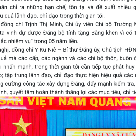
ắn chỉ ra những hạn chế, tồn tại và đề xuất nhiều g
 quả lãnh đạo, chỉ đạo trong thời gian tới.
, đồng chí Trịnh Thị Minh, Chi ủy viên Chi bộ Trường
a vinh dự được Đảng bộ tỉnh tặng Bằng khen vì có th
ắc nhiệm vụ” trong 05 năm liền.
nghị, đồng chí Y Ku Niê – Bí thư Đảng ủy, Chủ tịch HĐN
uả mà các cấp, các ngành và các chi bộ thôn, buôn đ
i nhấn mạnh, trong thời gian tới cần tiếp tục phát huy 
; tập trung lãnh đạo, chỉ đạo thực hiện hiệu quả các 
tăng cường công tác xây dựng Đảng, đẩy mạnh kiểm tra,
nh, quyết tâm hoàn thành thắng lợi các mục tiêu, chỉ ti