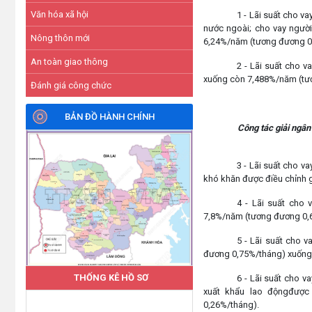
Văn hóa xã hội
1 - Lãi suất cho v
nước ngoài; cho vay ngườ
Nông thôn mới
6,24%/năm (tương đương 0
An toàn giao thông
2 - Lãi suất cho 
xuống còn 7,488%/năm (tư
Đánh giá công chức
BẢN ĐỒ HÀNH CHÍNH
Công tác giải ngân
3 - Lãi suất cho v
khó khăn được điều chỉnh 
4 - Lãi suất cho
7,8%/năm (tương đương 0,
5 - Lãi suất cho 
đương 0,75%/tháng) xuống
THỐNG KÊ HỒ SƠ
6 - Lãi suất cho v
xuất khẩu lao độngđược
0,26%/tháng).