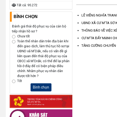
Tất cả:
95.272
LỄ VIẾNG NGHĨA TRANG
BÌNH CHỌN
UBND XÃ CƯ M’TA SƠ K
Đánh giá thái độ phục vụ của cán bộ
THÔNG BÁO VỀ VIỆC X
tiếp nhận hồ sơ ?
Chưa tốt
CƯ M’TA ĐẨY MẠNH CH
Toàn thể nhân dân trên địa bàn khi
TĂNG CƯỜNG CHUYỂN 
đến giao dịch, làm thủ tục hồ sơ tại
UBND xã M'Dắk, nếu có vấn đề gì
liên quan đến thái độ phục vụ của
CBCC xã M'Drắk; có thể để lại phản
hồi ở đây để có biện pháp điều
chỉnh. Nhằm phục vụ nhân dân
được tốt hớn ?
Tốt
Bình chọn