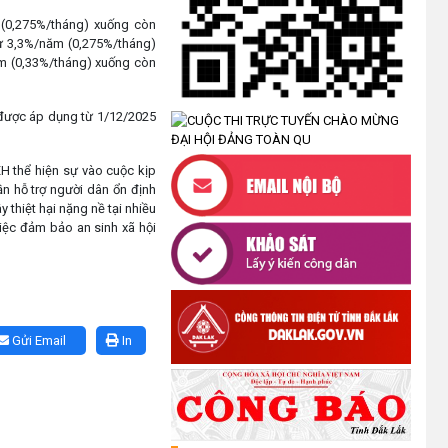
(30/07/2026)
m (0,275%/tháng) xuống còn
 từ 3,3%/năm (0,275%/tháng)
ăm (0,33%/tháng) xuống còn
CÔNG KHAI DANH MỤC THỦ TỤC
HÀNH CHÍNH THỰC HIỆN TOÀN
TRÌNH THUỘC THẨM QUYỀN GIẢI
 được áp dụng từ 1/12/2025
QUYẾT CỦA UBND XÃ CƯ M’TA
(30/07/2026)
XH thể hiện sự vào cuộc kịp
n hỗ trợ người dân ổn định
TẬP HUẤN NÂNG CAO KỸ NĂNG
 thiệt hại nặng nề tại nhiều
TƯ VẤN KHỞI SỰ KINH DOANH
việc đảm bảo an sinh xã hội
VÀ ĐIỀU HÀNH HOẠT ĐỘNG
NHÓM NĂM 2026
(21/07/2026)
ĐẢNG ỦY XÃ CƯ M’TA CÔNG BỐ
Gửi Email
In
CÁC QUYẾT ĐỊNH VỀ CÔNG TÁC
CÁN BỘ
(21/07/2026)