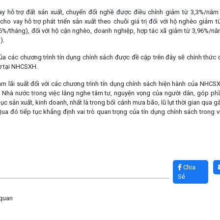
vay hỗ trợ đất sản xuất, chuyển đổi nghề được điều chỉnh giảm từ 3,3%/nă
ho vay hỗ trợ phát triển sản xuất theo chuỗi giá trị đối với hộ nghèo giảm
%/tháng), đối với hộ cận nghèo, doanh nghiệp, hợp tác xã giảm từ 3,96%/n
).
của các chương trình tín dụng chính sách được đề cập trên đây sẽ chính thức
ợ tại NHCSXH.
ảm lãi suất đối với các chương trình tín dụng chính sách hiện hành của NHCS
, Nhà nước trong việc lắng nghe tâm tư, nguyện vọng của người dân, góp phầ
c sản xuất, kinh doanh, nhất là trong bối cảnh mưa bão, lũ lụt thời gian qua gây
ua đó tiếp tục khẳng định vai trò quan trọng của tín dụng chính sách trong 
Chia
Sẻ
 quan