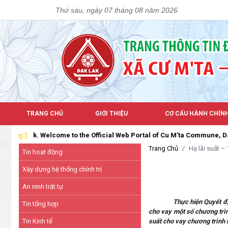
Thứ sáu, ngày 07 tháng 08 năm 2026
TRANG CHỦ
GIỚI THIỆU
CƠ CẤU HÀNH CHÍN
Lắk. Welcome to the Official Web Portal of Cu M’ta Commune, Dak Lak Pr
Trang Chủ
Hạ lãi suất –
Tin hoạt động
Xây dựng hệ thống chính trị
An ninh trật tự
Thực hiện Quyết đ
Tin tổng hợp
cho vay một số chương trì
Tin Kinh tế
suất cho vay chương trình