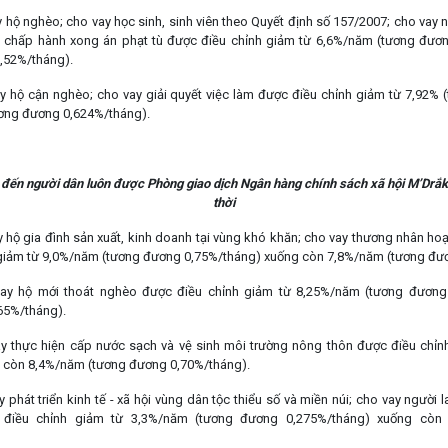
ay hộ nghèo; cho vay học sinh, sinh viên theo Quyết định số 157/2007; cho vay 
i chấp hành xong án phạt tù được điều chỉnh giảm từ 6,6%/năm (tương đươ
,52%/tháng).
vay hộ cận nghèo; cho vay giải quyết việc làm được điều chỉnh giảm từ 7,92%
ơng đương 0,624%/tháng).
 đến người dân luôn được Phòng giao dịch Ngân hàng chính sách xã hội M’Drắk 
thời
ay hộ gia đình sản xuất, kinh doanh tại vùng khó khăn; cho vay thương nhân ho
giảm từ 9,0%/năm (tương đương 0,75%/tháng) xuống còn 7,8%/năm (tương đư
 vay hộ mới thoát nghèo được điều chỉnh giảm từ 8,25%/năm (tương đươn
65%/tháng).
vay thực hiện cấp nước sạch và vệ sinh môi trường nông thôn được điều chỉ
 còn 8,4%/năm (tương đương 0,70%/tháng).
ay phát triển kinh tế - xã hội vùng dân tộc thiểu số và miền núi; cho vay người
 điều chỉnh giảm từ 3,3%/năm (tương đương 0,275%/tháng) xuống còn