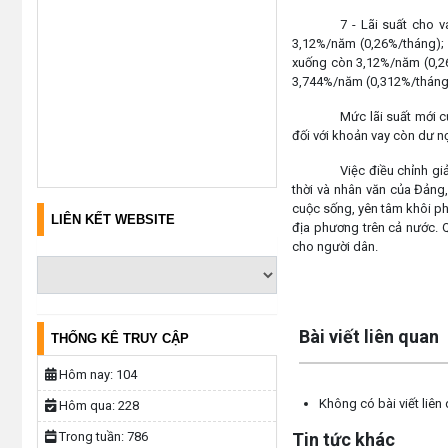
7 - Lãi suất cho 
3,12%/năm (0,26%/tháng); c
xuống còn 3,12%/năm (0,26
3,744%/năm (0,312%/tháng
Mức lãi suất mới 
đối với khoản vay còn dư n
Việc điều chỉnh gi
thời và nhân văn của Đảng
cuộc sống, yên tâm khôi phụ
LIÊN KẾT WEBSITE
địa phương trên cả nước. Q
cho người dân.
Lấy link copy
Bài viết liên quan
THỐNG KÊ TRUY CẬP
Hôm nay:
104
Không có bài viết liên
Hôm qua:
228
Tin tức khác
Trong tuần:
786