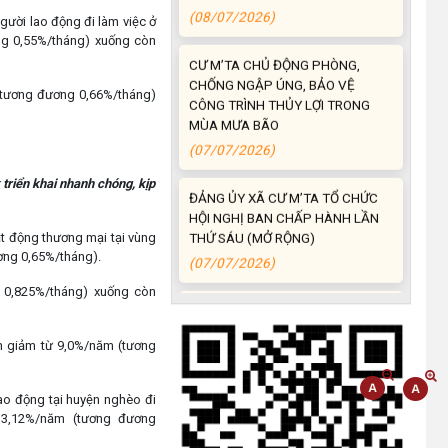
người lao động đi làm việc ở
ng 0,55%/tháng) xuống còn
CƯ M’TA CHỦ ĐỘNG PHÒNG,
CHỐNG NGẬP ÚNG, BẢO VỆ
CÔNG TRÌNH THỦY LỢI TRONG
 (tương đương 0,66%/tháng)
MÙA MƯA BÃO
(07/07/2026)
ĐẢNG ỦY XÃ CƯ M’TA TỔ CHỨC
triển khai nhanh chóng, kịp
HỘI NGHỊ BAN CHẤP HÀNH LẦN
THỨ SÁU (MỞ RỘNG)
ạt động thương mại tại vùng
(07/07/2026)
ơng 0,65%/tháng).
NÂNG CAO HIỆU QUẢ QUẢN LÝ
g 0,825%/tháng) xuống còn
TÍN DỤNG CHÍNH SÁCH XÃ HỘI
TRÊN ĐỊA BÀN XÃ CƯ M'TA
nh giảm từ 9,0%/năm (tương
(07/07/2026)
 lao động tại huyện nghèo đi
UBND XÃ CƯ M’TA CÔNG KHAI
 3,12%/năm (tương đương
DANH MỤC THỦ TỤC HÀNH
CHÍNH THỰC HIỆN MỘT PHẦN