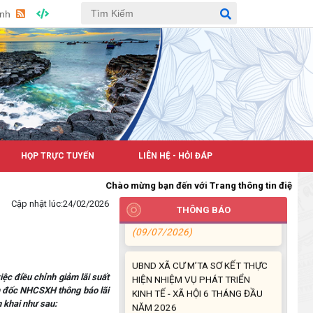
CÁC QUYẾT ĐỊNH VỀ CÔNG TÁC
Anh
CÁN BỘ
(21/07/2026)
ĐIỂM TỰA PHÁT TRIỂN KINH TẾ
CỦA THANH NIÊN XÃ CƯ M’TA
(14/07/2026)
TÍN DỤNG CHÍNH SÁCH XÃ HỘI
TIẾP TỤC PHÁT HUY HIỆU QUẢ,
HỌP TRỰC TUYẾN
LIÊN HỆ - HỎI ĐÁP
GÓP PHẦN GIẢM NGHÈO BỀN
VỮNG VÀ PHÁT TRIỂN KINH TẾ
Chào mừng bạn đến với Trang thông tin điện tử xã Cư M't
TẠI XÃ CƯ M’TA
Cập nhật lúc:
24/02/2026
THÔNG BÁO
(09/07/2026)
UBND XÃ CƯ M’TA SƠ KẾT THỰC
HIỆN NHIỆM VỤ PHÁT TRIỂN
KINH TẾ - XÃ HỘI 6 THÁNG ĐẦU
c điều chỉnh giảm lãi suất
m đốc NHCSXH thông báo lãi
NĂM 2026
 khai như sau:
(08/07/2026)