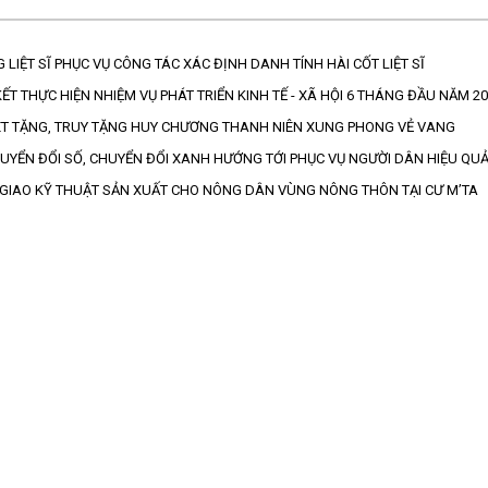
 LIỆT SĨ PHỤC VỤ CÔNG TÁC XÁC ĐỊNH DANH TÍNH HÀI CỐT LIỆT SĨ
ẾT THỰC HIỆN NHIỆM VỤ PHÁT TRIỂN KINH TẾ - XÃ HỘI 6 THÁNG ĐẦU NĂM 2
ÉT TẶNG, TRUY TẶNG HUY CHƯƠNG THANH NIÊN XUNG PHONG VẺ VANG
UYỂN ĐỔI SỐ, CHUYỂN ĐỔI XANH HƯỚNG TỚI PHỤC VỤ NGƯỜI DÂN HIỆU QU
GIAO KỸ THUẬT SẢN XUẤT CHO NÔNG DÂN VÙNG NÔNG THÔN TẠI CƯ M’TA