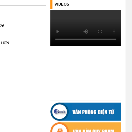
ĐIỂM TỰA PHÁT TRIỂN KINH TẾ
VIDEOS
CỦA THANH NIÊN XÃ CƯ M’TA
(14/07/2026)
026
TÍN DỤNG CHÍNH SÁCH XÃ HỘI
TIẾP TỤC PHÁT HUY HIỆU QUẢ,
GÓP PHẦN GIẢM NGHÈO BỀN
Ả HƠN
VỮNG VÀ PHÁT TRIỂN KINH TẾ
TẠI XÃ CƯ M’TA
(09/07/2026)
UBND XÃ CƯ M’TA SƠ KẾT THỰC
HIỆN NHIỆM VỤ PHÁT TRIỂN
KINH TẾ - XÃ HỘI 6 THÁNG ĐẦU
NĂM 2026
(08/07/2026)
CƯ M’TA CHỦ ĐỘNG PHÒNG,
CHỐNG NGẬP ÚNG, BẢO VỆ
CÔNG TRÌNH THỦY LỢI TRONG
MÙA MƯA BÃO