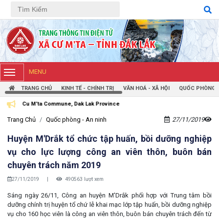
Tiếng Việt
Tiếng Anh
MENU
TRANG CHỦ
KINH TẾ - CHÍNH TRỊ
VĂN HOÁ - XÃ HỘI
QUỐC PHÒNG -
ommune, Dak Lak Province
Trang Chủ
Quốc phòng - An ninh
27/11/2019
Huyện M'Drắk tổ chức tập huấn, bồi dưỡng nghiệp
vụ cho lực lượng công an viên thôn, buôn bán
chuyên trách năm 2019
27/11/2019
|
490563 lượt xem
Sáng ngày 26/11, Công an huyện M'Drắk phối hợp với Trung tâm bồi
dưỡng chính trị huyện tổ chứ lễ khai mạc lớp tập huấn, bồi dưỡng nghiệp
vụ cho 160 học viên là công an viên thôn, buôn bán chuyên trách đến từ