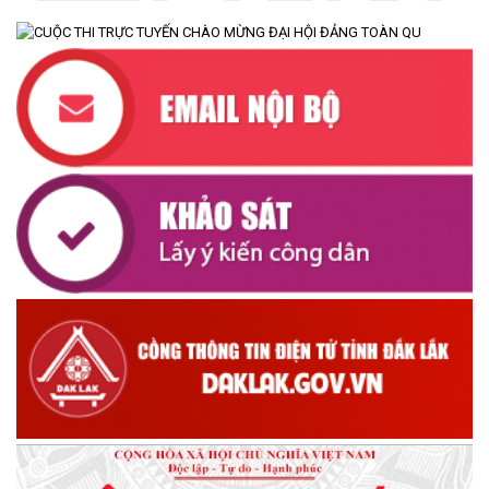
CƯ M’TA CHỦ ĐỘNG PHÒNG, CHỐNG NGẬP ÚNG, BẢO VỆ
CÔNG TRÌNH THỦY LỢI TRONG MÙA MƯA BÃO
(07/07/2026)
XÃ CƯ M’TA PHÁT ĐỘNG NGÀY AN NINH MẠNG VIỆT NAM NĂM
2026
(07/08/2026)
LỄ VIẾNG NGHĨA TRANG LIỆT SĨ PHỤC VỤ CÔNG TÁC XÁC
ĐỊNH DANH TÍNH HÀI CỐT LIỆT SĨ
(05/08/2026)
UBND XÃ CƯ M’TA CÔNG KHAI DANH MỤC THỦ TỤC HÀNH
CHÍNH THỰC HIỆN MỘT PHẦN
(30/07/2026)
CÔNG KHAI DANH MỤC THỦ TỤC HÀNH CHÍNH THỰC HIỆN
TOÀN TRÌNH THUỘC THẨM QUYỀN GIẢI QUYẾT CỦA UBND XÃ
CƯ M’TA