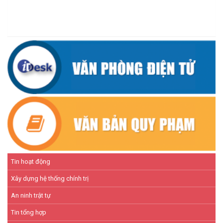
KINH TẾ - XÃ HỘI 6 THÁNG ĐẦU NĂM 2026
(08/07/2026)
CƯ M’TA CHỦ ĐỘNG PHÒNG, CHỐNG NGẬP ÚNG, BẢO VỆ
CÔNG TRÌNH THỦY LỢI TRONG MÙA MƯA BÃO
(07/07/2026)
Tin hoạt động
Xây dựng hệ thống chính trị
An ninh trật tự
Tin tổng hợp