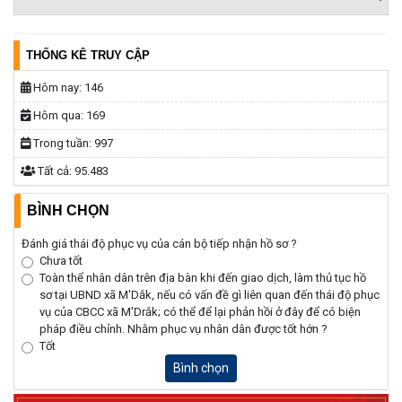
THỐNG KÊ TRUY CẬP
Hôm nay:
146
Hôm qua:
169
Trong tuần:
997
Tất cả:
95.483
BÌNH CHỌN
Đánh giá thái độ phục vụ của cán bộ tiếp nhận hồ sơ ?
Chưa tốt
Toàn thể nhân dân trên địa bàn khi đến giao dịch, làm thủ tục hồ
sơ tại UBND xã M'Dắk, nếu có vấn đề gì liên quan đến thái độ phục
vụ của CBCC xã M'Drắk; có thể để lại phản hồi ở đây để có biện
pháp điều chỉnh. Nhằm phục vụ nhân dân được tốt hớn ?
Tốt
Bình chọn