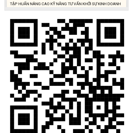
VÀ ĐIỀU HÀNH HOẠT ĐỘNG NHÓM NĂM 2026
(21/07/2026)
ĐẢNG ỦY XÃ CƯ M’TA CÔNG BỐ CÁC QUYẾT ĐỊNH VỀ CÔNG
TÁC CÁN BỘ
(21/07/2026)
ĐIỂM TỰA PHÁT TRIỂN KINH TẾ CỦA THANH NIÊN XÃ CƯ M’TA
(14/07/2026)
TÍN DỤNG CHÍNH SÁCH XÃ HỘI TIẾP TỤC PHÁT HUY HIỆU QUẢ,
GÓP PHẦN GIẢM NGHÈO BỀN VỮNG VÀ PHÁT TRIỂN KINH TẾ
TẠI XÃ CƯ M’TA
(09/07/2026)
UBND XÃ CƯ M’TA SƠ KẾT THỰC HIỆN NHIỆM VỤ PHÁT TRIỂN
KINH TẾ - XÃ HỘI 6 THÁNG ĐẦU NĂM 2026
(08/07/2026)