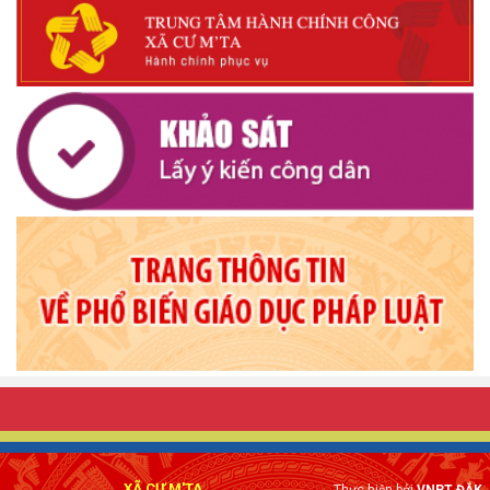
XÃ CƯ M'TA
Thực hiện bởi
VNPT ĐẮK