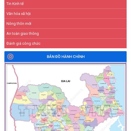
Tin Kinh tế
Văn hóa xã hội
Nông thôn mới
An toàn giao thông
Đánh giá công chức
BẢN ĐỒ HÀNH CHÍNH