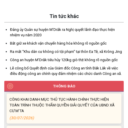
Tin tức khác
XÃ CƯ M’TA PHÁT ĐỘNG NGÀY AN NINH MẠNG VIỆT NAM NĂM
2026
(07/08/2026)
Đảng ủy Quân sự huyện M’Drắk ra Nghị quyết lãnh đạo thực hiện
nhiệm vụ năm 2020
LỄ VIẾNG NGHĨA TRANG LIỆT SĨ PHỤC VỤ CÔNG TÁC XÁC
Bắt giữ xe khách vận chuyển hàng hóa không rõ nguồn gốc
ĐỊNH DANH TÍNH HÀI CỐT LIỆT SĨ
Ra mắt “Khu dân cư không có tội phạm” tại thôn Ea Tê, xã Krông Jing
(05/08/2026)
Công an huyện M’Drắk tiêu hủy 120kg giò thịt không rõ nguồn gốc
Lễ công bố Quyết định của Giám đốc Công an tỉnh Đăk Lăk về việc
UBND XÃ CƯ M’TA CÔNG KHAI DANH MỤC THỦ TỤC HÀNH
điều động công an chính quy đảm nhiệm các chức danh Công an xã.
CHÍNH THỰC HIỆN MỘT PHẦN
(30/07/2026)
THÔNG BÁO
CÔNG KHAI DANH MỤC THỦ TỤC HÀNH CHÍNH THỰC HIỆN
TOÀN TRÌNH THUỘC THẨM QUYỀN GIẢI QUYẾT CỦA UBND XÃ
CƯ M’TA
(30/07/2026)
TẬP HUẤN NÂNG CAO KỸ NĂNG TƯ VẤN KHỞI SỰ KINH DOANH