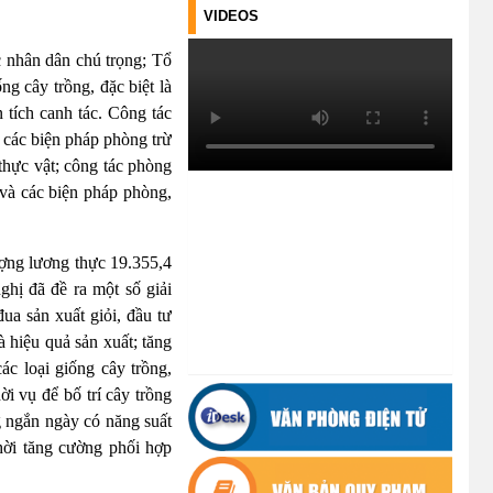
TRÌNH THUỘC THẨM QUYỀN GIẢI
VIDEOS
QUYẾT CỦA UBND XÃ CƯ M’TA
(30/07/2026)
 nhân dân chú trọng; Tổ
g cây trồng, đặc biệt là
TẬP HUẤN NÂNG CAO KỸ NĂNG
 tích canh tác. Công tác
TƯ VẤN KHỞI SỰ KINH DOANH
n các biện pháp phòng trừ
VÀ ĐIỀU HÀNH HOẠT ĐỘNG
 thực vật; công tác phòng
NHÓM NĂM 2026
 và các biện pháp phòng,
(21/07/2026)
ĐẢNG ỦY XÃ CƯ M’TA CÔNG BỐ
ợng lương thực 19.355,4
CÁC QUYẾT ĐỊNH VỀ CÔNG TÁC
nghị đã đề ra một số giải
CÁN BỘ
ua sản xuất giỏi, đầu tư
(21/07/2026)
 hiệu quả sản xuất; tăng
ác loại giống cây trồng,
ĐIỂM TỰA PHÁT TRIỂN KINH TẾ
i vụ để bố trí cây trồng
CỦA THANH NIÊN XÃ CƯ M’TA
g ngắn ngày có năng suất
(14/07/2026)
thời tăng cường phối hợp
TÍN DỤNG CHÍNH SÁCH XÃ HỘI