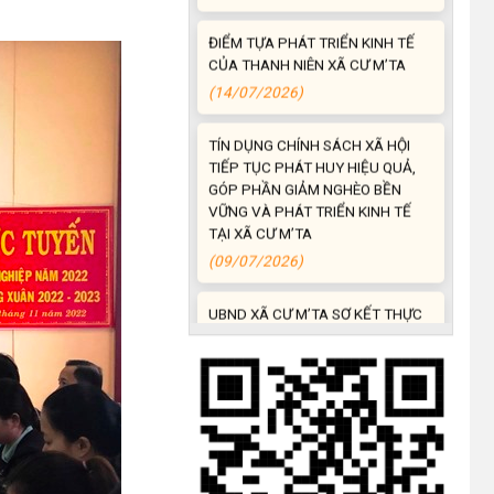
ĐIỂM TỰA PHÁT TRIỂN KINH TẾ
CỦA THANH NIÊN XÃ CƯ M’TA
(14/07/2026)
TÍN DỤNG CHÍNH SÁCH XÃ HỘI
TIẾP TỤC PHÁT HUY HIỆU QUẢ,
GÓP PHẦN GIẢM NGHÈO BỀN
VỮNG VÀ PHÁT TRIỂN KINH TẾ
TẠI XÃ CƯ M’TA
(09/07/2026)
UBND XÃ CƯ M’TA SƠ KẾT THỰC
HIỆN NHIỆM VỤ PHÁT TRIỂN
KINH TẾ - XÃ HỘI 6 THÁNG ĐẦU
NĂM 2026
(08/07/2026)
CƯ M’TA CHỦ ĐỘNG PHÒNG,
CHỐNG NGẬP ÚNG, BẢO VỆ
CÔNG TRÌNH THỦY LỢI TRONG
MÙA MƯA BÃO