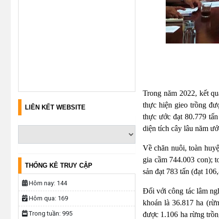
Trong năm 2022, kết qu
thực hiện gieo trồng đ
LIÊN KẾT WEBSITE
thực ước đạt 80.779 tấ
diện tích cây lâu năm ư
Về chăn nuôi, toàn huyện
gia cầm 744.003 con); to
THỐNG KÊ TRUY CẬP
sản đạt 783 tấn (đạt 106
Hôm nay:
144
Đối với công tác lâm ngh
Hôm qua:
169
khoán là 36.817 ha (rừn
Trong tuần:
995
được 1.106 ha rừng trồng