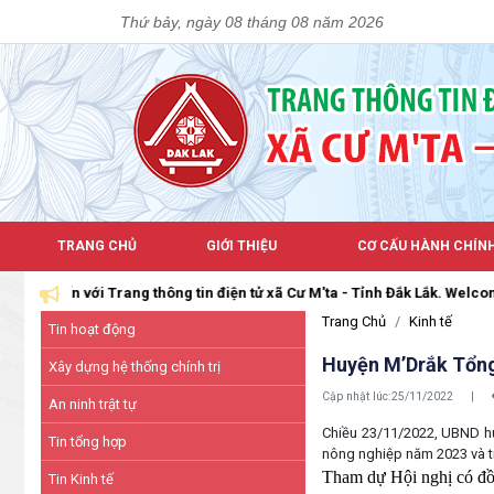
Thứ bảy, ngày 08 tháng 08 năm 2026
TRANG CHỦ
GIỚI THIỆU
CƠ CẤU HÀNH CHÍN
 Trang thông tin điện tử xã Cư M'ta - Tỉnh Đắk Lắk. Welcome to the Off
Trang Chủ
Kinh tế
Tin hoạt động
Huyện M’Drắk Tổng
Xây dựng hệ thống chính trị
Cập nhật lúc:
25/11/2022
|
An ninh trật tự
Chiều 23/11/2022, UBND huy
Tin tổng hợp
nông nghiệp năm 2023 và t
Tham dự Hội nghị có đồ
Tin Kinh tế