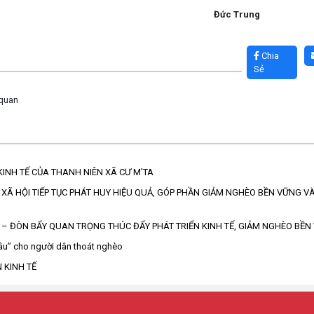
Đức Trung
Chia
Sẻ
 quan
KINH TẾ CỦA THANH NIÊN XÃ CƯ M’TA
XÃ HỘI TIẾP TỤC PHÁT HUY HIỆU QUẢ, GÓP PHẦN GIẢM NGHÈO BỀN VỮNG VÀ 
 – ĐÒN BẨY QUAN TRỌNG THÚC ĐẨY PHÁT TRIỂN KINH TẾ, GIẢM NGHÈO BỀN
câu” cho người dân thoát nghèo
 KINH TẾ