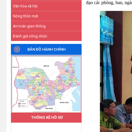
đạo các phòng, ban, ngàn
Văn hóa xã hội
Nông thôn mới
An toàn giao thông
Đánh giá công chức
BẢN ĐỒ HÀNH CHÍNH
THỐNG KÊ HỒ SƠ