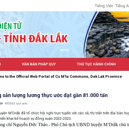
Tiếng Việt
Tiếng 
H
VĂN BẢN PHÁP QUY
THỦ TỤC HÀNH CHÍNH
icial Web Portal of Cu M’ta Commune, Dak Lak Province
 sản lượng lương thực ước đạt gần 81.000 tấn
490563 lượt xem
ện M’Drắk đã tổ chức hội nghị trực tuyến với các xã, thị trấn trên địa bàn h
riển khai kế hoạch vụ đông xuân 2022-2023.
ng chí Nguyễn Đức Thảo - Phó Chủ tịch UBND huyện M’Drắk chủ trì 