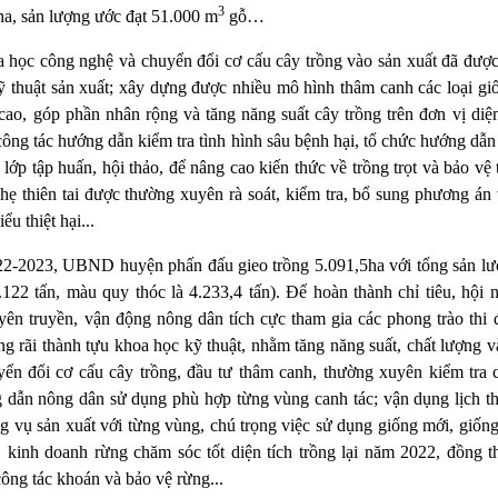
3
ha, sản lượng ước đạt 51.000 m
gỗ…
 học công nghệ và chuyển đổi cơ cấu cây trồng vào sản xuất đã được
ỹ thuật sản xuất; xây dựng được nhiều mô hình thâm canh các loại giốn
cao, góp phần nhân rộng và tăng năng suất cây trồng trên đơn vị diện
 công tác hướng dẫn kiểm tra tình hình sâu bệnh hại, tổ chức hướng dẫ
ều lớp tập huấn, hội thảo, để nâng cao kiến thức về trồng trọt và bảo vệ
hẹ thiên tai được thường xuyên rà soát, kiểm tra, bổ sung phương án
ểu thiệt hại...
2-2023, UBND huyện phấn đấu gieo trồng 5.091,5ha với tổng sản lư
.122 tấn, màu quy thóc là 4.233,4 tấn). Để hoàn thành chỉ tiêu, hội 
ên truyền, vận động nông dân tích cực tham gia các phong trào thi đ
g rãi thành tựu khoa học kỹ thuật, nhằm tăng năng suất, chất lượng và
ển đổi cơ cấu cây trồng, đầu tư thâm canh, thường xuyên kiểm tra c
 dẫn nông dân sử dụng phù hợp từng vùng canh tác; vận dụng lịch thờ
ừng vụ sản xuất với từng vùng, chú trọng việc sử dụng giống mới, giốn
, kinh doanh rừng chăm sóc tốt diện tích trồng lại năm 2022, đồng 
ng tác khoán và bảo vệ rừng...