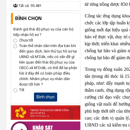
từ rừng trồng được 850 
Tất cả:
95.481
Công tác ứng dụng khoa
BÌNH CHỌN
chức các lớp tập huấn k
Đánh giá thái độ phục vụ của cán bộ
giống mới đạt hiệu quả 
tiếp nhận hồ sơ ?
bảo vệ thực vật, duy trì
Chưa tốt
kịp thời; triển khai nhi
Toàn thể nhân dân trên địa bàn khi
chống lụt bão và giảm n
đến giao dịch, làm thủ tục hồ sơ tại
UBND xã M'Dắk, nếu có vấn đề gì
chống lụt bão để giảm thi
liên quan đến thái độ phục vụ của
CBCC xã M'Drắk; có thể để lại phản
Trong vụ đông xuân 202
hồi ở đây để có biện pháp điều
tấn (trong đó thóc là 15
chỉnh. Nhằm phục vụ nhân dân
pháp, như: đẩy mạnh tuy
được tốt hớn ?
thâm canh, ứng dụng rộn
Tốt
cường chỉ đạo việc chuy
Bình chọn
giống vật nuôi để hướng
phù hợp thời tiết của t
cao; các đơn vị quản lý
UBND các xã kiểm tra cô