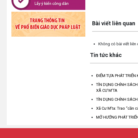
Lấy link copy
Bài viết liên quan
Không có bài viết liên
Tin tức khác
ĐIỂM TỰA PHÁT TRIỂN 
TÍN DỤNG CHÍNH SÁCH 
XÃ CƯ M’TA
TÍN DỤNG CHÍNH SÁCH
Xã Cư M’ta: Trao “cần 
MỞ HƯỚNG PHÁT TRIỂN