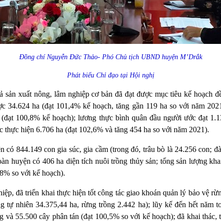
Đồng chí Nguyễn Đức Thảo- Phó Chủ tịch UBND huyện M’Drắk
Phát biểu Chỉ đạo tại Hội nghị
ả sản xuất nông, lâm nghiệp cơ bản đã đạt được mục tiêu kế hoạch đề
ược 34.624 ha (đạt 101,4% kế hoạch, tăng gần 119 ha so với năm 2021
n (đạt 100,8% kế hoạch); lương thực bình quân đầu người ước đạt 1.1
ớc thực hiện 6.706 ha (đạt 102,6% và tăng 454 ha so với năm 2021).
 có 844.149 con gia súc, gia cầm (trong đó, trâu bò là 24.256 con; đ
àn huyện có 406 ha diện tích nuôi trồng thủy sản; tổng sản lượng kha
,8% so với kế hoạch).
iệp, đã triển khai thực hiện tốt công tác giao khoán quản lý bảo vệ rừn
g tự nhiên 34.375,44 ha, rừng trồng 2.442 ha); lũy kế đến hết năm 
 và 55.500 cây phân tán (đạt 100,5% so với kế hoạch); đã khai thác, 