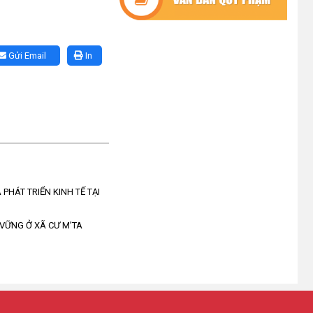
TIẾP TỤC PHÁT HUY HIỆU QUẢ,
GÓP PHẦN GIẢM NGHÈO BỀN
VỮNG VÀ PHÁT TRIỂN KINH TẾ
TẠI XÃ CƯ M’TA
Gửi Email
In
(09/07/2026)
UBND XÃ CƯ M’TA SƠ KẾT THỰC
HIỆN NHIỆM VỤ PHÁT TRIỂN
KINH TẾ - XÃ HỘI 6 THÁNG ĐẦU
NĂM 2026
(08/07/2026)
PHÁT TRIỂN KINH TẾ TẠI
CƯ M’TA CHỦ ĐỘNG PHÒNG,
CHỐNG NGẬP ÚNG, BẢO VỆ
CÔNG TRÌNH THỦY LỢI TRONG
 VỮNG Ở XÃ CƯ M’TA
MÙA MƯA BÃO
(07/07/2026)