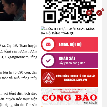
(07/07/2026)
XÃ CƯ M’TA PHÁT ĐỘNG NGÀY
AN NINH MẠNG VIỆT NAM NĂM
2026
(07/08/2026)
LỄ VIẾNG NGHĨA TRANG LIỆT SĨ
 ra. Cụ thể: Toàn huyện
PHỤC VỤ CÔNG TÁC XÁC ĐỊNH
); tổng sản lượng lương
DANH TÍNH HÀI CỐT LIỆT SĨ
31,7 kg/người/năm; tổng
(05/08/2026)
UBND XÃ CƯ M’TA CÔNG KHAI
àn lợn là 75.890 con; đàn
DANH MỤC THỦ TỤC HÀNH
i thác và nuôi trồng thủy
CHÍNH THỰC HIỆN MỘT PHẦN
(30/07/2026)
g với tổng diện tích giao
CÔNG KHAI DANH MỤC THỦ TỤC
toàn huyện ước thực hiện
HÀNH CHÍNH THỰC HIỆN TOÀN
tận dụng, tận thu lâm sản