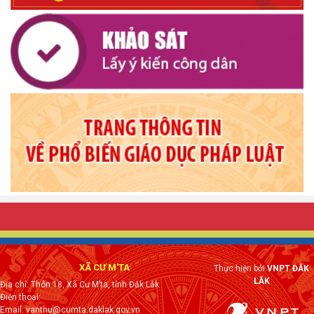
XÃ CƯ M'TA
Thực hiện bởi
VNPT ĐẮK
LẮK
Địa chỉ: Thôn 18, Xã Cư M’ta, tỉnh Đắk Lắk
Điện thoại:
Email: vanthu@cumta.daklak.gov.vn