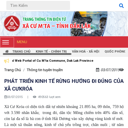
Tiếng Việt
Tiếng Anh
MENU
TRANG CHỦ
KINH TẾ - CHÍNH TRỊ
VĂN HOÁ - XÃ HỘI
QUỐC PHÒNG -
f Cu M’ta Commune, Dak Lak Province
Trang Chủ
Thông tin tuyên truyền
03/07/2015
PHÁT TRIỂN KINH TẾ RỪNG HƯỚNG ĐI ĐÚNG CỦA
XÃ CƯKRÓA
03/07/2015
|
490563 lượt xem
Xã Cư Króa có diện tích đất tự nhiên khoảng 21.895 ha, 09 thôn, 759 hộ
với 3.590 nhân khẩu; trong đó, dân tộc Mông chiếm trên 40% dân số,
còn lại đa số là bà con ở tỉnh Hải Dương vào xây dựng vùng kinh tế mới.
Là một xã thuần nông, kinh tế chủ yếu trồng trọt, chăn nuôi ; từ năm