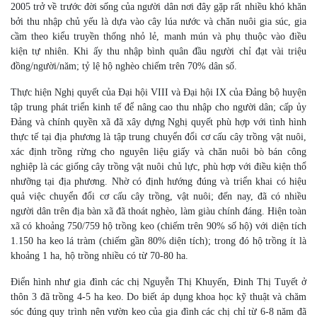
2005 trở về trước đời sống của người dân nơi đây gặp rất nhiều khó khăn
bởi thu nhập chủ yếu là dựa vào cây lúa nước và chăn nuôi gia súc, gia
cầm theo kiểu truyền thống nhỏ lẻ, manh mún và phụ thuộc vào điều
kiện tự nhiên. Khi ấy thu nhập bình quân đầu người chỉ đạt vài triệu
đồng/người/năm; tỷ lệ hộ nghèo chiếm trên 70% dân số.
Thực hiện Nghị quyết của Đại hội VIII và Đại hội IX của Đảng bộ huyện
tập trung phát triển kinh tế để nâng cao thu nhập cho người dân; cấp ủy
Đảng và chính quyền xã đã xây dựng Nghị quyết phù hợp với tình hình
thực tế tại địa phương là tập trung chuyển đổi cơ cấu cây trồng vật nuôi,
xác định trồng rừng cho nguyên liệu giấy và chăn nuôi bò bán công
nghiệp là các giống cây trồng vật nuôi chủ lực, phù hợp với điều kiện thổ
nhưỡng tại địa phương. Nhờ có định hướng đúng và triển khai có hiệu
quả việc chuyển đổi cơ cấu cây trồng, vật nuôi; đến nay, đã có nhiều
người dân trên địa bàn xã đã thoát nghèo, làm giàu chính đáng. Hiện toàn
xã có khoảng 750/759 hộ trồng keo (chiếm trên 90% số hộ) với diện tích
1.150 ha keo lá tràm (chiếm gần 80% diện tích); trong đó hộ trồng ít là
khoảng 1 ha, hộ trồng nhiều có từ 70-80 ha.
Điển hình như gia đình các chị Nguyễn Thị Khuyến, Đinh Thị Tuyết ở
thôn 3 đã trồng 4-5 ha keo. Do biết áp dụng khoa học kỹ thuật và chăm
sóc đúng quy trình nên vườn keo của gia đình các chị chỉ từ 6-8 năm đã