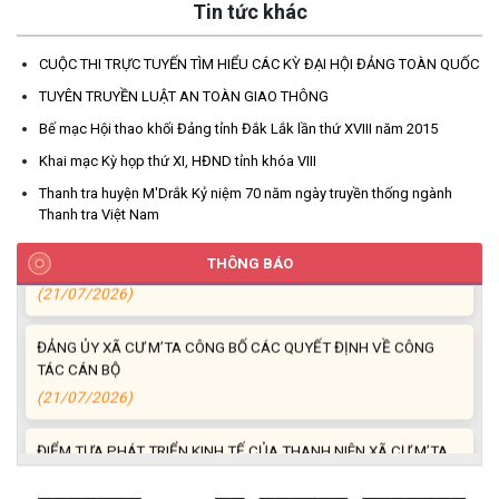
Tin tức khác
CHÍNH THỰC HIỆN MỘT PHẦN
(30/07/2026)
CUỘC THI TRỰC TUYẾN TÌM HIỂU CÁC KỲ ĐẠI HỘI ĐẢNG TOÀN QUỐC
TUYÊN TRUYỀN LUẬT AN TOÀN GIAO THÔNG
CÔNG KHAI DANH MỤC THỦ TỤC HÀNH CHÍNH THỰC HIỆN
TOÀN TRÌNH THUỘC THẨM QUYỀN GIẢI QUYẾT CỦA UBND XÃ
Bế mạc Hội thao khối Đảng tỉnh Đắk Lắk lần thứ XVIII năm 2015
CƯ M’TA
Khai mạc Kỳ họp thứ XI, HĐND tỉnh khóa VIII
(30/07/2026)
Thanh tra huyện M'Drắk Kỷ niệm 70 năm ngày truyền thống ngành
Thanh tra Việt Nam
TẬP HUẤN NÂNG CAO KỸ NĂNG TƯ VẤN KHỞI SỰ KINH DOANH
VÀ ĐIỀU HÀNH HOẠT ĐỘNG NHÓM NĂM 2026
THÔNG BÁO
(21/07/2026)
ĐẢNG ỦY XÃ CƯ M’TA CÔNG BỐ CÁC QUYẾT ĐỊNH VỀ CÔNG
TÁC CÁN BỘ
(21/07/2026)
ĐIỂM TỰA PHÁT TRIỂN KINH TẾ CỦA THANH NIÊN XÃ CƯ M’TA
(14/07/2026)