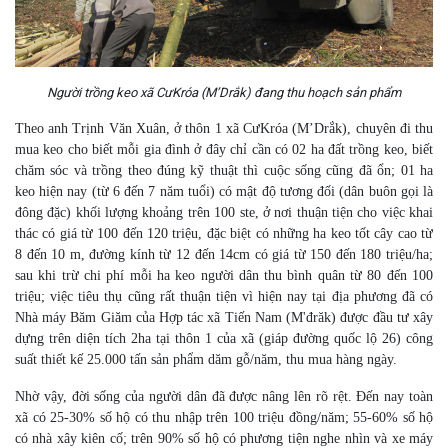
Người trồng keo xã CưKróa (M’Drắk) đang thu hoạch sản phẩm
Theo anh Trịnh Văn Xuân, ở thôn 1 xã CưKróa (M’Drắk), chuyên đi thu
mua keo cho biết mỗi gia đình ở đây chỉ cần có 02 ha đất trồng keo, biết
chăm sóc và trồng theo đúng kỹ thuật thì cuộc sống cũng đã ổn; 01 ha
keo hiện nay (từ 6 đến 7 năm tuổi) có mật độ tương đối (dân buôn gọi là
đông đặc) khối lượng khoảng trên 100 ste, ở nơi thuận tiện cho việc khai
thác có giá từ 100 đến 120 triệu, đặc biệt có những ha keo tốt cây cao từ
8 đến 10 m, đường kính từ 12 đến 14cm có giá từ 150 đến 180 triệu/ha;
sau khi trừ chi phí mỗi ha keo người dân thu bình quân từ 80 đến 100
triệu; việc tiêu thụ cũng rất thuận tiện vì hiện nay tại địa phương đã có
Nhà máy Băm Giăm của Hợp tác xã Tiến Nam (M'đrăk) được đầu tư xây
dựng trên diện tích 2ha tại thôn 1 của xã (giáp đường quốc lộ 26) công
suất thiết kế 25.000 tấn sản phẩm dăm gỗ/năm, thu mua hàng ngày.
Nhờ vậy, đời sống của người dân đã được nâng lên rõ rệt. Đến nay toàn
xã có 25-30% số hộ có thu nhập trên 100 triệu đồng/năm; 55-60% số hộ
có nhà xây kiên cố; trên 90% số hộ có phương tiện nghe nhìn và xe máy