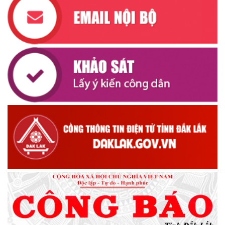
(07/07/2026)
UBND XÃ CƯ M’TA CÔNG KHAI DANH MỤC THỦ TỤC HÀNH
CHÍNH THỰC HIỆN MỘT PHẦN
(30/07/2026)
CÔNG KHAI DANH MỤC THỦ TỤC HÀNH CHÍNH THỰC HIỆN
TOÀN TRÌNH THUỘC THẨM QUYỀN GIẢI QUYẾT CỦA UBND XÃ
CƯ M’TA
(30/07/2026)
TẬP HUẤN NÂNG CAO KỸ NĂNG TƯ VẤN KHỞI SỰ KINH DOANH
VÀ ĐIỀU HÀNH HOẠT ĐỘNG NHÓM NĂM 2026
(21/07/2026)
ĐẢNG ỦY XÃ CƯ M’TA CÔNG BỐ CÁC QUYẾT ĐỊNH VỀ CÔNG
TÁC CÁN BỘ
(21/07/2026)