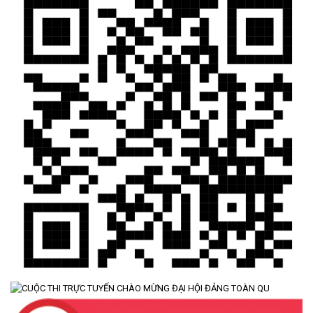
TÍN DỤNG CHÍNH SÁCH XÃ HỘI TIẾP TỤC PHÁT HUY HIỆU QUẢ,
GÓP PHẦN GIẢM NGHÈO BỀN VỮNG VÀ PHÁT TRIỂN KINH TẾ
TẠI XÃ CƯ M’TA
(09/07/2026)
UBND XÃ CƯ M’TA SƠ KẾT THỰC HIỆN NHIỆM VỤ PHÁT TRIỂN
KINH TẾ - XÃ HỘI 6 THÁNG ĐẦU NĂM 2026
(08/07/2026)
CƯ M’TA CHỦ ĐỘNG PHÒNG, CHỐNG NGẬP ÚNG, BẢO VỆ
CÔNG TRÌNH THỦY LỢI TRONG MÙA MƯA BÃO
(07/07/2026)
ĐẢNG ỦY XÃ CƯ M’TA TỔ CHỨC HỘI NGHỊ BAN CHẤP HÀNH
LẦN THỨ SÁU (MỞ RỘNG)
(07/07/2026)
NÂNG CAO HIỆU QUẢ QUẢN LÝ TÍN DỤNG CHÍNH SÁCH XÃ HỘI
TRÊN ĐỊA BÀN XÃ CƯ M'TA