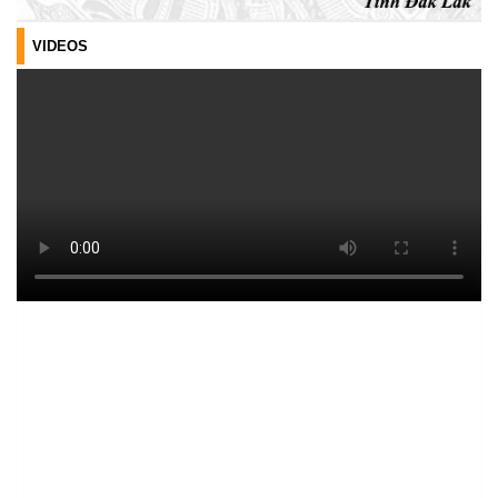
ĐIỂM TỰA PHÁT TRIỂN KINH TẾ CỦA THANH NIÊN XÃ CƯ M’TA
(14/07/2026)
VIDEOS
TÍN DỤNG CHÍNH SÁCH XÃ HỘI TIẾP TỤC PHÁT HUY HIỆU QUẢ,
GÓP PHẦN GIẢM NGHÈO BỀN VỮNG VÀ PHÁT TRIỂN KINH TẾ
TẠI XÃ CƯ M’TA
(09/07/2026)
UBND XÃ CƯ M’TA SƠ KẾT THỰC HIỆN NHIỆM VỤ PHÁT TRIỂN
KINH TẾ - XÃ HỘI 6 THÁNG ĐẦU NĂM 2026
(08/07/2026)
CƯ M’TA CHỦ ĐỘNG PHÒNG, CHỐNG NGẬP ÚNG, BẢO VỆ
CÔNG TRÌNH THỦY LỢI TRONG MÙA MƯA BÃO
(07/07/2026)
ĐẢNG ỦY XÃ CƯ M’TA TỔ CHỨC HỘI NGHỊ BAN CHẤP HÀNH
LẦN THỨ SÁU (MỞ RỘNG)
(07/07/2026)