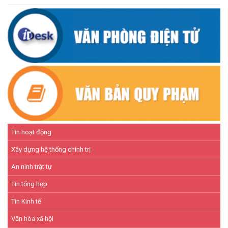
NÂNG CAO HIỆU QUẢ QUẢN LÝ TÍN DỤNG CHÍNH SÁCH XÃ HỘI
TRÊN ĐỊA BÀN XÃ CƯ M'TA
(07/07/2026)
Tin hoạt động
Xây dựng hệ thống chính trị
An ninh trật tự
Tin tổng hợp
Tin Kinh tế
Văn hóa xã hội