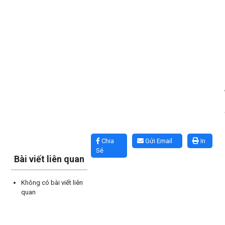
Lấy link copy
Chia
Gửi Email
In
Sẻ
Bài viết liên quan
Không có bài viết liên
quan
UBND XÃ CƯ M’TA CÔNG KHAI DANH MỤC THỦ TỤC HÀNH