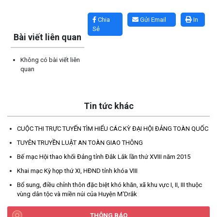
Lấy link copy
Chia
Gửi Email
In
Sẻ
Bài viết liên quan
Không có bài viết liên
quan
UBND XÃ CƯ M’TA CÔNG KHAI DANH MỤC THỦ TỤC HÀNH
CHÍNH THỰC HIỆN MỘT PHẦN
(30/07/2026)
Tin tức khác
CÔNG KHAI DANH MỤC THỦ TỤC HÀNH CHÍNH THỰC HIỆN
CUỘC THI TRỰC TUYẾN TÌM HIỂU CÁC KỲ ĐẠI HỘI ĐẢNG TOÀN QUỐC
TOÀN TRÌNH THUỘC THẨM QUYỀN GIẢI QUYẾT CỦA UBND XÃ
CƯ M’TA
TUYÊN TRUYỀN LUẬT AN TOÀN GIAO THÔNG
(30/07/2026)
Bế mạc Hội thao khối Đảng tỉnh Đắk Lắk lần thứ XVIII năm 2015
Khai mạc Kỳ họp thứ XI, HĐND tỉnh khóa VIII
TẬP HUẤN NÂNG CAO KỸ NĂNG TƯ VẤN KHỞI SỰ KINH DOANH
Bổ sung, điều chỉnh thôn đặc biệt khó khăn, xã khu vực I, II, III thuộc
VÀ ĐIỀU HÀNH HOẠT ĐỘNG NHÓM NĂM 2026
vùng dân tộc và miền núi của Huyện M'Drắk
(21/07/2026)
THÔNG BÁO