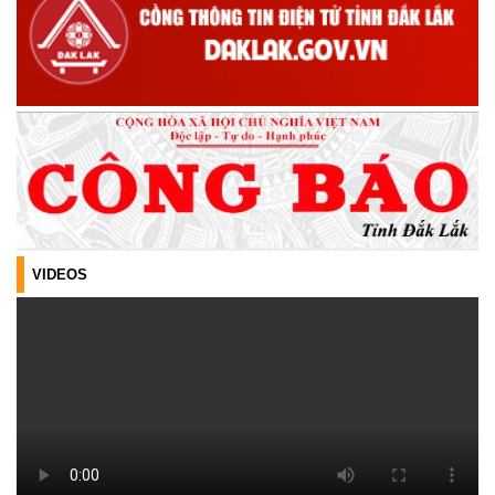
(21/07/2026)
ĐẢNG ỦY XÃ CƯ M’TA CÔNG BỐ CÁC QUYẾT ĐỊNH VỀ CÔNG
TÁC CÁN BỘ
(21/07/2026)
ĐIỂM TỰA PHÁT TRIỂN KINH TẾ CỦA THANH NIÊN XÃ CƯ M’TA
(14/07/2026)
TÍN DỤNG CHÍNH SÁCH XÃ HỘI TIẾP TỤC PHÁT HUY HIỆU QUẢ,
VIDEOS
GÓP PHẦN GIẢM NGHÈO BỀN VỮNG VÀ PHÁT TRIỂN KINH TẾ
TẠI XÃ CƯ M’TA
(09/07/2026)
UBND XÃ CƯ M’TA SƠ KẾT THỰC HIỆN NHIỆM VỤ PHÁT TRIỂN
KINH TẾ - XÃ HỘI 6 THÁNG ĐẦU NĂM 2026
(08/07/2026)
CƯ M’TA CHỦ ĐỘNG PHÒNG, CHỐNG NGẬP ÚNG, BẢO VỆ