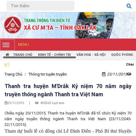
Tiếng Việt
Tiếng Anh
MENU
TRANG CHỦ
KINH TẾ - CHÍNH TRỊ
VĂN HOÁ - XÃ HỘI
QUỐC PHÒNG -
Chào mừng bạn đến với Trang
Trang Chủ
Thông tin tuyên truyền
23/11/2015
Thanh tra huyện M'Drắk Kỷ niệm 70 năm ngày
truyền thống ngành Thanh tra Việt Nam
23/11/2015
|
490563 lượt xem
Chiều ngày 20/11/2015, Thanh tra huyện M’Drăk đã tổ chức Kỷ niệm 70
năm ngày truyền thống ngành Thanh tra Việt Nam (23/11/2045-
22/11/2015).
Tham dự buổi lễ có đồng chí Lê Đình Điên - Phó Bí thư Huyện