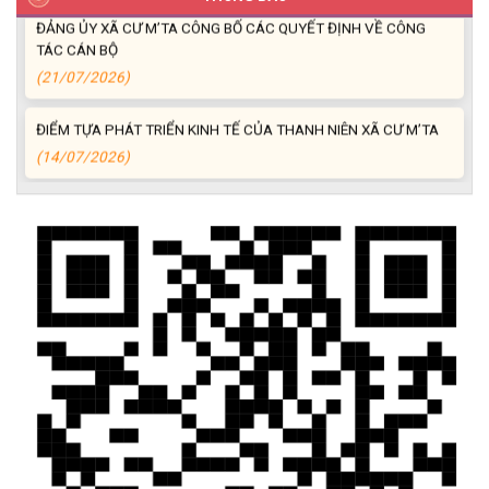
ĐẢNG ỦY XÃ CƯ M’TA CÔNG BỐ CÁC QUYẾT ĐỊNH VỀ CÔNG
TÁC CÁN BỘ
(21/07/2026)
ĐIỂM TỰA PHÁT TRIỂN KINH TẾ CỦA THANH NIÊN XÃ CƯ M’TA
(14/07/2026)
TÍN DỤNG CHÍNH SÁCH XÃ HỘI TIẾP TỤC PHÁT HUY HIỆU QUẢ,
GÓP PHẦN GIẢM NGHÈO BỀN VỮNG VÀ PHÁT TRIỂN KINH TẾ
TẠI XÃ CƯ M’TA
(09/07/2026)
UBND XÃ CƯ M’TA SƠ KẾT THỰC HIỆN NHIỆM VỤ PHÁT TRIỂN
KINH TẾ - XÃ HỘI 6 THÁNG ĐẦU NĂM 2026
(08/07/2026)
CƯ M’TA CHỦ ĐỘNG PHÒNG, CHỐNG NGẬP ÚNG, BẢO VỆ
CÔNG TRÌNH THỦY LỢI TRONG MÙA MƯA BÃO
(07/07/2026)