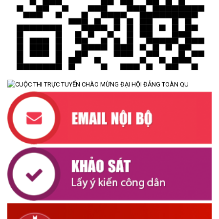
ĐẢNG ỦY XÃ CƯ M’TA TỔ CHỨC HỘI NGHỊ BAN CHẤP HÀNH
LẦN THỨ SÁU (MỞ RỘNG)
(07/07/2026)
NÂNG CAO HIỆU QUẢ QUẢN LÝ TÍN DỤNG CHÍNH SÁCH XÃ HỘI
TRÊN ĐỊA BÀN XÃ CƯ M'TA
(07/07/2026)
UBND XÃ CƯ M’TA CÔNG KHAI DANH MỤC THỦ TỤC HÀNH
CHÍNH THỰC HIỆN MỘT PHẦN
(30/07/2026)
CÔNG KHAI DANH MỤC THỦ TỤC HÀNH CHÍNH THỰC HIỆN
TOÀN TRÌNH THUỘC THẨM QUYỀN GIẢI QUYẾT CỦA UBND XÃ
CƯ M’TA
(30/07/2026)
TẬP HUẤN NÂNG CAO KỸ NĂNG TƯ VẤN KHỞI SỰ KINH DOANH
VÀ ĐIỀU HÀNH HOẠT ĐỘNG NHÓM NĂM 2026