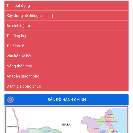
Tin hoạt động
Xây dựng hệ thống chính trị
An ninh trật tự
Tin tổng hợp
Tin Kinh tế
Văn hóa xã hội
Nông thôn mới
An toàn giao thông
Đánh giá công chức
BẢN ĐỒ HÀNH CHÍNH