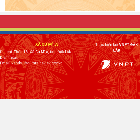
XÃ CƯ M'TA
Thực hiện bởi
VNPT ĐẮK
LẮK
Địa chỉ: Thôn 18, Xã Cư M’ta, tỉnh Đắk Lắk
Điện thoại:
Email: vanthu@cumta.daklak.gov.vn