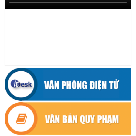
CÔNG TRÌNH THỦY LỢI TRONG MÙA MƯA BÃO
(07/07/2026)
ĐẢNG ỦY XÃ CƯ M’TA TỔ CHỨC HỘI NGHỊ BAN CHẤP HÀNH
LẦN THỨ SÁU (MỞ RỘNG)
(07/07/2026)
NÂNG CAO HIỆU QUẢ QUẢN LÝ TÍN DỤNG CHÍNH SÁCH XÃ HỘI
TRÊN ĐỊA BÀN XÃ CƯ M'TA
(07/07/2026)