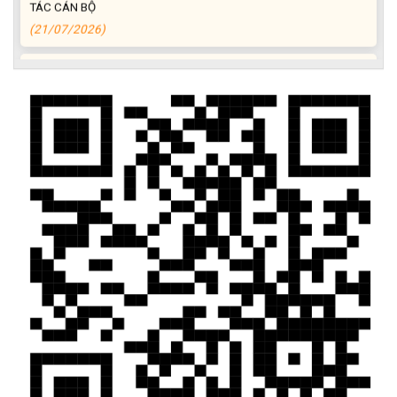
(21/07/2026)
ĐIỂM TỰA PHÁT TRIỂN KINH TẾ CỦA THANH NIÊN XÃ CƯ M’TA
(14/07/2026)
TÍN DỤNG CHÍNH SÁCH XÃ HỘI TIẾP TỤC PHÁT HUY HIỆU QUẢ,
GÓP PHẦN GIẢM NGHÈO BỀN VỮNG VÀ PHÁT TRIỂN KINH TẾ
TẠI XÃ CƯ M’TA
(09/07/2026)
UBND XÃ CƯ M’TA SƠ KẾT THỰC HIỆN NHIỆM VỤ PHÁT TRIỂN
KINH TẾ - XÃ HỘI 6 THÁNG ĐẦU NĂM 2026
(08/07/2026)
CƯ M’TA CHỦ ĐỘNG PHÒNG, CHỐNG NGẬP ÚNG, BẢO VỆ
CÔNG TRÌNH THỦY LỢI TRONG MÙA MƯA BÃO
(07/07/2026)
ĐẢNG ỦY XÃ CƯ M’TA TỔ CHỨC HỘI NGHỊ BAN CHẤP HÀNH