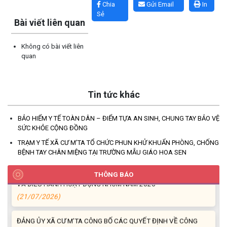
Chia
Gửi Email
In
Sẻ
Bài viết liên quan
Không có bài viết liên
quan
UBND XÃ CƯ M’TA CÔNG KHAI DANH MỤC THỦ TỤC HÀNH
CHÍNH THỰC HIỆN MỘT PHẦN
(30/07/2026)
Tin tức khác
CÔNG KHAI DANH MỤC THỦ TỤC HÀNH CHÍNH THỰC HIỆN
BẢO HIỂM Y TẾ TOÀN DÂN – ĐIỂM TỰA AN SINH, CHUNG TAY BẢO VỆ
TOÀN TRÌNH THUỘC THẨM QUYỀN GIẢI QUYẾT CỦA UBND XÃ
SỨC KHỎE CỘNG ĐỒNG
CƯ M’TA
(30/07/2026)
TRẠM Y TẾ XÃ CƯ M’TA TỔ CHỨC PHUN KHỬ KHUẨN PHÒNG, CHỐNG
BỆNH TAY CHÂN MIỆNG TẠI TRƯỜNG MẪU GIÁO HOA SEN
TẬP HUẤN NÂNG CAO KỸ NĂNG TƯ VẤN KHỞI SỰ KINH DOANH
THÔNG BÁO
VÀ ĐIỀU HÀNH HOẠT ĐỘNG NHÓM NĂM 2026
(21/07/2026)
ĐẢNG ỦY XÃ CƯ M’TA CÔNG BỐ CÁC QUYẾT ĐỊNH VỀ CÔNG
TÁC CÁN BỘ