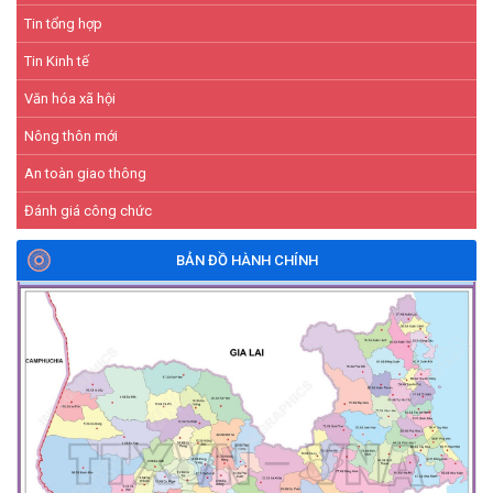
Tin tổng hợp
Tin Kinh tế
Văn hóa xã hội
Nông thôn mới
An toàn giao thông
Đánh giá công chức
BẢN ĐỒ HÀNH CHÍNH