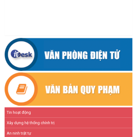
(07/07/2026)
ĐẢNG ỦY XÃ CƯ M’TA TỔ CHỨC HỘI NGHỊ BAN CHẤP HÀNH
LẦN THỨ SÁU (MỞ RỘNG)
(07/07/2026)
NÂNG CAO HIỆU QUẢ QUẢN LÝ TÍN DỤNG CHÍNH SÁCH XÃ HỘI
TRÊN ĐỊA BÀN XÃ CƯ M'TA
(07/07/2026)
Tin hoạt động
Xây dựng hệ thống chính trị
An ninh trật tự