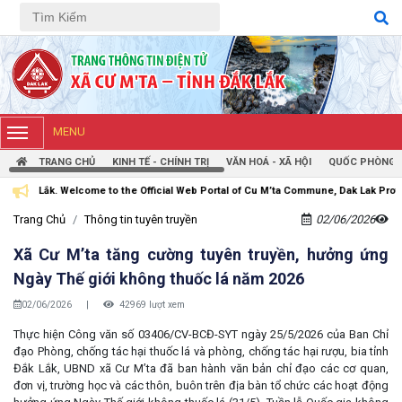
Tiếng Việt
Tiếng Anh
MENU
TRANG CHỦ
KINH TẾ - CHÍNH TRỊ
VĂN HOÁ - XÃ HỘI
QUỐC PHÒNG -
 to the Official Web Portal of Cu M’ta Commune, Dak Lak Province
Trang Chủ
Thông tin tuyên truyền
02/06/2026
Xã Cư M’ta tăng cường tuyên truyền, hưởng ứng
Ngày Thế giới không thuốc lá năm 2026
02/06/2026
|
42969 lượt xem
Thực hiện Công văn số 03406/CV-BCĐ-SYT ngày 25/5/2026 của Ban Chỉ
đạo Phòng, chống tác hại thuốc lá và phòng, chống tác hại rượu, bia tỉnh
Đắk Lắk, UBND xã Cư M’ta đã ban hành văn bản chỉ đạo các cơ quan,
đơn vị, trường học và các thôn, buôn trên địa bàn tổ chức các hoạt động