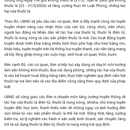
hưởng ứng Ngày Thế giới không thuốc lá (31/5), Tuần lễ Quốc gia không
thuốc lá (25 - 31/5/2026) và tăng cường thực thi Luật Phòng, chống tác
hại của thuốc lá.
Theo đó, UBND xã yêu cầu các cơ quan, đơn vị đẩy mạnh công tác tuyên
truyền nhằm nâng cao nhận thức của cán bộ, công chức, viên chức,
người lao động và Nhân dân về tác hại của thuốc lá, thuốc lá điện tử,
thuốc lá nung nóng và các sản phẩm thuốc lá mới. Các hoạt động tuyên
truyền được triển khai bằng nhiều hình thức phù hợp như treo băng rôn,
khẩu hiệu, tuyên truyền trên hệ thống loa truyền thanh, các nền tảng mạng
xã hội, lồng ghép trong các cuộc họp, sinh hoạt cơ quan, thôn, buôn.
Bên cạnh đó, các cơ quan, đơn vị tiếp tục xây dựng và duy trì môi trường
làm việc không khói thuốc; đưa nội dung phòng, chống tác hại của thuốc
lá vào kế hoạch hoạt động hằng năm, thực hiện nghiêm quy định cấm hút
thuốc tại nơi làm việc và các địa điểm công cộng theo quy định của pháp
luật.
UBND xã cũng giao các đơn vị chuyên môn tăng cường truyền thông về
tác hại của thuốc lá điện tử, thuốc lá nung nóng, shisha; chú trọng tuyên
truyền đến học sinh, thanh thiếu niên về những nguy cơ ảnh hưởng đến
sức khỏe từ các sản phẩm thuốc lá thế hệ mới. Đồng thời, tăng cường
kiểm tra, xử lý nghiêm các hành vi sản xuất, kinh doanh, vận chuyển, tàng
trữ và sử dụng thuốc lá điện tử, thuốc lá nung nóng trái quy định.