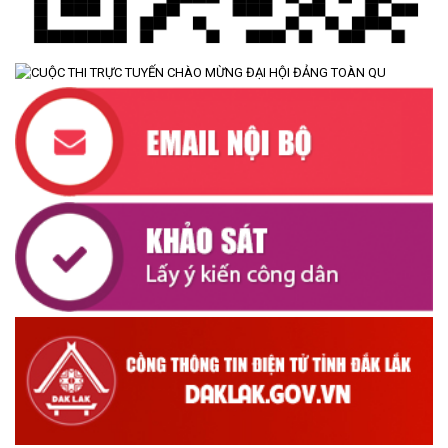
LẦN THỨ SÁU (MỞ RỘNG)
(07/07/2026)
NÂNG CAO HIỆU QUẢ QUẢN LÝ TÍN DỤNG CHÍNH SÁCH XÃ HỘI
TRÊN ĐỊA BÀN XÃ CƯ M'TA
(07/07/2026)
UBND XÃ CƯ M’TA CÔNG KHAI DANH MỤC THỦ TỤC HÀNH
CHÍNH THỰC HIỆN MỘT PHẦN
(30/07/2026)
CÔNG KHAI DANH MỤC THỦ TỤC HÀNH CHÍNH THỰC HIỆN
TOÀN TRÌNH THUỘC THẨM QUYỀN GIẢI QUYẾT CỦA UBND XÃ
CƯ M’TA
(30/07/2026)
TẬP HUẤN NÂNG CAO KỸ NĂNG TƯ VẤN KHỞI SỰ KINH DOANH
VÀ ĐIỀU HÀNH HOẠT ĐỘNG NHÓM NĂM 2026
(21/07/2026)