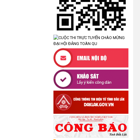
XÃ CƯ M’TA PHÁT ĐỘNG NGÀY
AN NINH MẠNG VIỆT NAM NĂM
2026
(07/08/2026)
LỄ VIẾNG NGHĨA TRANG LIỆT SĨ
PHỤC VỤ CÔNG TÁC XÁC ĐỊNH
DANH TÍNH HÀI CỐT LIỆT SĨ
(05/08/2026)
UBND XÃ CƯ M’TA CÔNG KHAI
DANH MỤC THỦ TỤC HÀNH
CHÍNH THỰC HIỆN MỘT PHẦN
(30/07/2026)
CÔNG KHAI DANH MỤC THỦ TỤC
HÀNH CHÍNH THỰC HIỆN TOÀN
TRÌNH THUỘC THẨM QUYỀN GIẢI
QUYẾT CỦA UBND XÃ CƯ M’TA