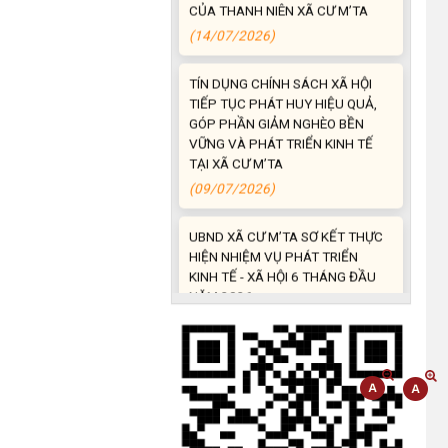
(14/07/2026)
TÍN DỤNG CHÍNH SÁCH XÃ HỘI
TIẾP TỤC PHÁT HUY HIỆU QUẢ,
GÓP PHẦN GIẢM NGHÈO BỀN
VỮNG VÀ PHÁT TRIỂN KINH TẾ
TẠI XÃ CƯ M’TA
(09/07/2026)
UBND XÃ CƯ M’TA SƠ KẾT THỰC
HIỆN NHIỆM VỤ PHÁT TRIỂN
KINH TẾ - XÃ HỘI 6 THÁNG ĐẦU
NĂM 2026
(08/07/2026)
CƯ M’TA CHỦ ĐỘNG PHÒNG,
CHỐNG NGẬP ÚNG, BẢO VỆ
CÔNG TRÌNH THỦY LỢI TRONG
MÙA MƯA BÃO
(07/07/2026)