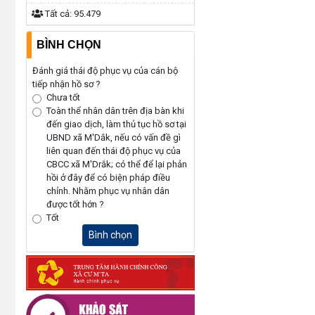
Tất cả:
95.479
BÌNH CHỌN
Đánh giá thái độ phục vụ của cán bộ
tiếp nhận hồ sơ ?
Chưa tốt
Toàn thể nhân dân trên địa bàn khi
đến giao dịch, làm thủ tục hồ sơ tại
UBND xã M'Dắk, nếu có vấn đề gì
liên quan đến thái độ phục vụ của
CBCC xã M'Drắk; có thể để lại phản
hồi ở đây để có biện pháp điều
chỉnh. Nhằm phục vụ nhân dân
được tốt hớn ?
Tốt
Bình chọn