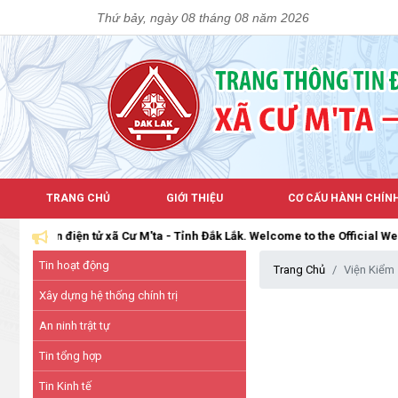
Thứ bảy, ngày 08 tháng 08 năm 2026
TRANG CHỦ
GIỚI THIỆU
CƠ CẤU HÀNH CHÍN
n điện tử xã Cư M'ta - Tỉnh Đắk Lắk. Welcome to the Official Web Porta
Tin hoạt động
Trang Chủ
Viện Kiểm 
Xây dựng hệ thống chính trị
An ninh trật tự
Tin tổng hợp
Tin Kinh tế