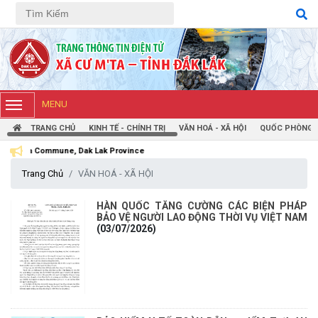
Tiếng Việt
Tiếng Anh
MENU
TRANG CHỦ
KINH TẾ - CHÍNH TRỊ
VĂN HOÁ - XÃ HỘI
QUỐC PHÒNG -
ne, Dak Lak Province
Trang Chủ
VĂN HOÁ - XÃ HỘI
HÀN QUỐC TĂNG CƯỜNG CÁC BIỆN PHÁP
BẢO VỆ NGƯỜI LAO ĐỘNG THỜI VỤ VIỆT NAM
(03/07/2026)