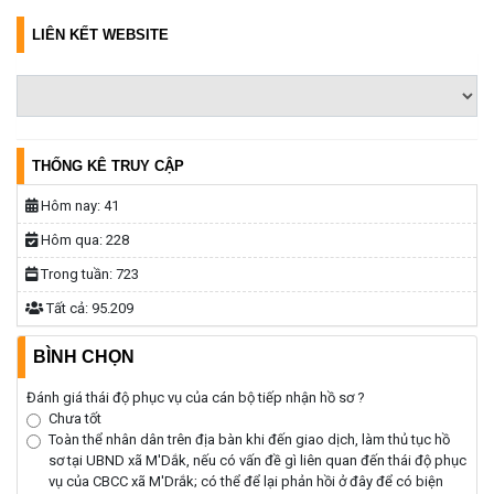
LIÊN KẾT WEBSITE
THỐNG KÊ TRUY CẬP
Hôm nay:
41
Hôm qua:
228
Trong tuần:
723
Tất cả:
95.209
BÌNH CHỌN
Đánh giá thái độ phục vụ của cán bộ tiếp nhận hồ sơ ?
Chưa tốt
Toàn thể nhân dân trên địa bàn khi đến giao dịch, làm thủ tục hồ
sơ tại UBND xã M'Dắk, nếu có vấn đề gì liên quan đến thái độ phục
vụ của CBCC xã M'Drắk; có thể để lại phản hồi ở đây để có biện