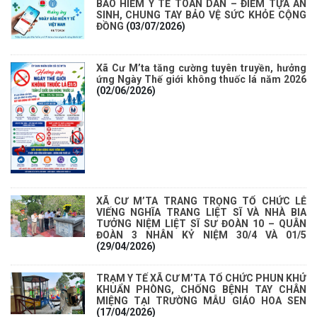
BẢO HIỂM Y TẾ TOÀN DÂN – ĐIỂM TỰA AN
SINH, CHUNG TAY BẢO VỆ SỨC KHỎE CỘNG
ĐỒNG
(03/07/2026)
Xã Cư M’ta tăng cường tuyên truyền, hưởng
ứng Ngày Thế giới không thuốc lá năm 2026
(02/06/2026)
XÃ CƯ M’TA TRANG TRỌNG TỔ CHỨC LỄ
VIẾNG NGHĨA TRANG LIỆT SĨ VÀ NHÀ BIA
TƯỞNG NIỆM LIỆT SĨ SƯ ĐOÀN 10 – QUÂN
ĐOÀN 3 NHÂN KỶ NIỆM 30/4 VÀ 01/5
(29/04/2026)
TRẠM Y TẾ XÃ CƯ M’TA TỔ CHỨC PHUN KHỬ
KHUẨN PHÒNG, CHỐNG BỆNH TAY CHÂN
MIỆNG TẠI TRƯỜNG MẪU GIÁO HOA SEN
(17/04/2026)