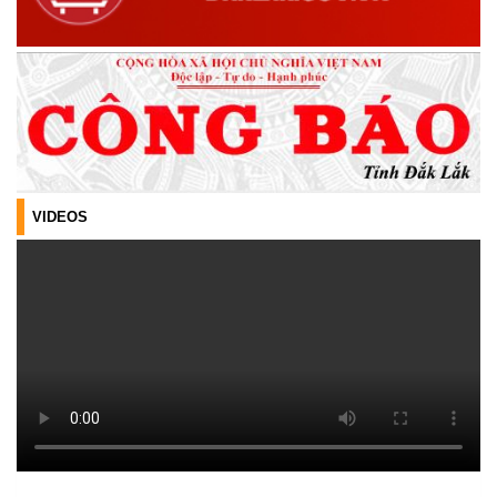
(21/07/2026)
ĐẢNG ỦY XÃ CƯ M’TA CÔNG BỐ CÁC QUYẾT ĐỊNH VỀ CÔNG
TÁC CÁN BỘ
(21/07/2026)
ĐIỂM TỰA PHÁT TRIỂN KINH TẾ CỦA THANH NIÊN XÃ CƯ M’TA
(14/07/2026)
VIDEOS
TÍN DỤNG CHÍNH SÁCH XÃ HỘI TIẾP TỤC PHÁT HUY HIỆU QUẢ,
GÓP PHẦN GIẢM NGHÈO BỀN VỮNG VÀ PHÁT TRIỂN KINH TẾ
TẠI XÃ CƯ M’TA
(09/07/2026)
UBND XÃ CƯ M’TA SƠ KẾT THỰC HIỆN NHIỆM VỤ PHÁT TRIỂN
KINH TẾ - XÃ HỘI 6 THÁNG ĐẦU NĂM 2026
(08/07/2026)
CƯ M’TA CHỦ ĐỘNG PHÒNG, CHỐNG NGẬP ÚNG, BẢO VỆ
CÔNG TRÌNH THỦY LỢI TRONG MÙA MƯA BÃO