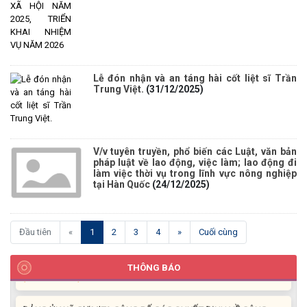
Lễ đón nhận và an táng hài cốt liệt sĩ Trần
Trung Việt.
(31/12/2025)
UBND XÃ CƯ M’TA CÔNG KHAI DANH MỤC THỦ TỤC HÀNH
CHÍNH THỰC HIỆN MỘT PHẦN
(30/07/2026)
V/v tuyên truyền, phổ biến các Luật, văn bản
CÔNG KHAI DANH MỤC THỦ TỤC HÀNH CHÍNH THỰC HIỆN
pháp luật về lao động, việc làm; lao động đi
làm việc thời vụ trong lĩnh vực nông nghiệp
TOÀN TRÌNH THUỘC THẨM QUYỀN GIẢI QUYẾT CỦA UBND XÃ
tại Hàn Quốc
(24/12/2025)
CƯ M’TA
(30/07/2026)
(current)
Đầu tiên
«
1
2
3
4
»
Cuối cùng
TẬP HUẤN NÂNG CAO KỸ NĂNG TƯ VẤN KHỞI SỰ KINH DOANH
VÀ ĐIỀU HÀNH HOẠT ĐỘNG NHÓM NĂM 2026
THÔNG BÁO
(21/07/2026)
ĐẢNG ỦY XÃ CƯ M’TA CÔNG BỐ CÁC QUYẾT ĐỊNH VỀ CÔNG