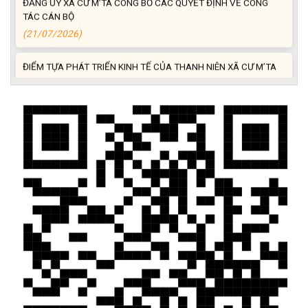
TÁC CÁN BỘ
(21/07/2026)
ĐIỂM TỰA PHÁT TRIỂN KINH TẾ CỦA THANH NIÊN XÃ CƯ M’TA
(14/07/2026)
TÍN DỤNG CHÍNH SÁCH XÃ HỘI TIẾP TỤC PHÁT HUY HIỆU QUẢ,
GÓP PHẦN GIẢM NGHÈO BỀN VỮNG VÀ PHÁT TRIỂN KINH TẾ
TẠI XÃ CƯ M’TA
(09/07/2026)
UBND XÃ CƯ M’TA SƠ KẾT THỰC HIỆN NHIỆM VỤ PHÁT TRIỂN
KINH TẾ - XÃ HỘI 6 THÁNG ĐẦU NĂM 2026
(08/07/2026)
CƯ M’TA CHỦ ĐỘNG PHÒNG, CHỐNG NGẬP ÚNG, BẢO VỆ
CÔNG TRÌNH THỦY LỢI TRONG MÙA MƯA BÃO
(07/07/2026)