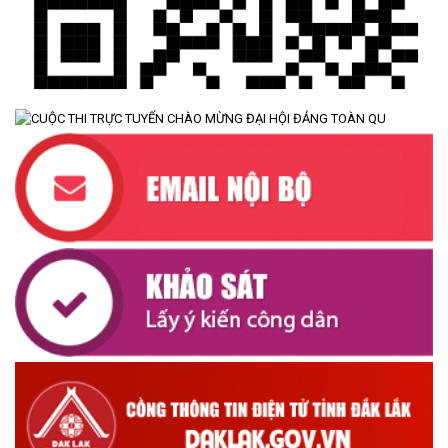
ĐẢNG ỦY XÃ CƯ M’TA TỔ CHỨC HỘI NGHỊ BAN CHẤP HÀNH
LẦN THỨ SÁU (MỞ RỘNG)
(07/07/2026)
NÂNG CAO HIỆU QUẢ QUẢN LÝ TÍN DỤNG CHÍNH SÁCH XÃ HỘI
TRÊN ĐỊA BÀN XÃ CƯ M'TA
(07/07/2026)
UBND XÃ CƯ M’TA CÔNG KHAI DANH MỤC THỦ TỤC HÀNH
CHÍNH THỰC HIỆN MỘT PHẦN
(30/07/2026)
CÔNG KHAI DANH MỤC THỦ TỤC HÀNH CHÍNH THỰC HIỆN
TOÀN TRÌNH THUỘC THẨM QUYỀN GIẢI QUYẾT CỦA UBND XÃ
CƯ M’TA
(30/07/2026)
TẬP HUẤN NÂNG CAO KỸ NĂNG TƯ VẤN KHỞI SỰ KINH DOANH
VÀ ĐIỀU HÀNH HOẠT ĐỘNG NHÓM NĂM 2026