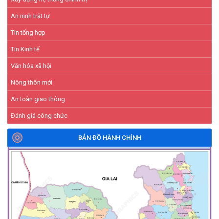
An ninh trật tự
Tin tổng hợp
Tin Kinh tế
Văn hóa xã hội
Nông thôn mới
An toàn giao thông
Đánh giá công chức
BẢN ĐỒ HÀNH CHÍNH