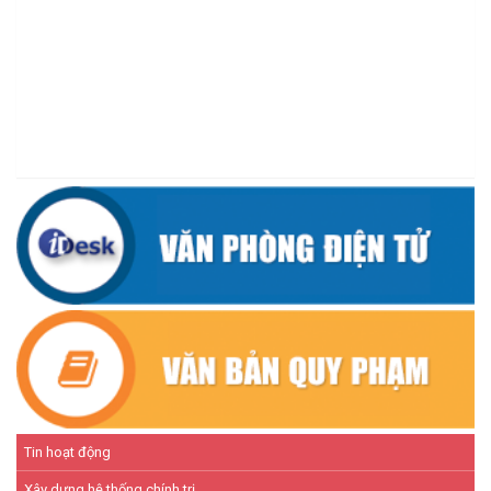
(07/07/2026)
ĐẢNG ỦY XÃ CƯ M’TA TỔ CHỨC HỘI NGHỊ BAN CHẤP HÀNH
LẦN THỨ SÁU (MỞ RỘNG)
(07/07/2026)
NÂNG CAO HIỆU QUẢ QUẢN LÝ TÍN DỤNG CHÍNH SÁCH XÃ HỘI
TRÊN ĐỊA BÀN XÃ CƯ M'TA
(07/07/2026)
Tin hoạt động
Xây dựng hệ thống chính trị