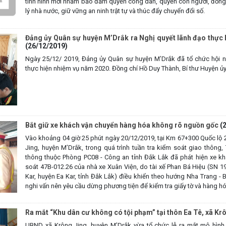
tình hình mới nhằm bảo đảm quyền công dân, quyền con người, đồng
lý nhà nước, giữ vững an ninh trật tự và thúc đẩy chuyển đổi số.
Đảng ủy Quân sự huyện M’Drắk ra Nghị quyết lãnh đạo thực
(26/12/2019)
Ngày 25/12/ 2019, Đảng ủy Quân sự huyện M’Drắk đã tổ chức hội n
thực hiện nhiệm vụ năm 2020. Đồng chí Hồ Duy Thành, Bí thư Huyện ủy c
Bắt giữ xe khách vận chuyển hàng hóa không rõ nguồn gốc
(
Vào khoảng 04 giờ 25 phút ngày 20/12/2019, tại Km 67+300 Quốc lộ 2
Jing, huyện M’Drắk, trong quá trình tuần tra kiểm soát giao thông,
thông thuộc Phòng PC08 - Công an tỉnh Đắk Lắk đã phát hiện xe k
soát 47B-012.26 của nhà xe Xuân Viện, do tài xế Phan Bá Hiệu (SN 1980
Kar, huyện Ea Kar, tỉnh Đắk Lắk) điều khiển theo hướng Nha Trang -
nghi vấn nên yêu cầu dừng phương tiện để kiểm tra giấy tờ và hàng hó
Ra mắt “Khu dân cư không có tội phạm” tại thôn Ea Tê, xã Kr
UBND xã Krông Jing, huyện M’Drắk vừa tổ chức lễ ra mắt mô hình