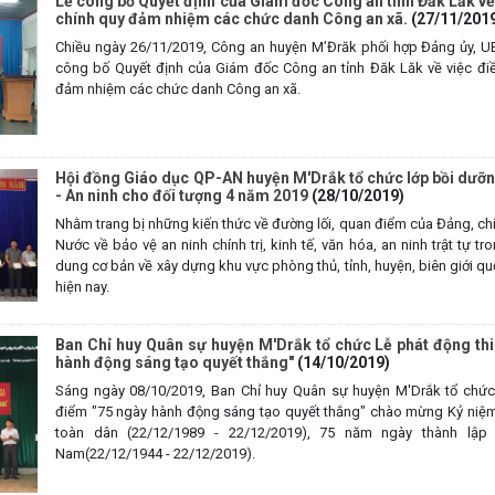
Lễ công bố Quyết định của Giám đốc Công an tỉnh Đăk Lăk về
chính quy đảm nhiệm các chức danh Công an xã.
(27/11/201
Chiều ngày 26/11/2019, Công an huyện M’Đrăk phối hợp Đảng ủy, U
công bố Quyết định của Giám đốc Công an tỉnh Đăk Lăk về việc đi
đảm nhiệm các chức danh Công an xã.
Hội đồng Giáo dục QP-AN huyện M'Drắk tổ chức lớp bồi dưỡ
- An ninh cho đối tượng 4 năm 2019
(28/10/2019)
Nhằm trang bị những kiến thức về đường lối, quan điểm của Đảng, ch
Nước về bảo vệ an ninh chính trị, kinh tế, văn hóa, an ninh trật tự tr
dung cơ bản về xây dựng khu vực phòng thủ, tỉnh, huyện, biên giới qu
hiện nay.
Ban Chỉ huy Quân sự huyện M'Drắk tổ chức Lễ phát động th
hành động sáng tạo quyết thắng"
(14/10/2019)
Sáng ngày 08/10/2019, Ban Chỉ huy Quân sự huyện M'Drắk tổ chức
điểm "75 ngày hành động sáng tạo quyết thắng" chào mừng Kỷ ni
toàn dân (22/12/1989 - 22/12/2019), 75 năm ngày thành lập
Nam(22/12/1944 - 22/12/2019).