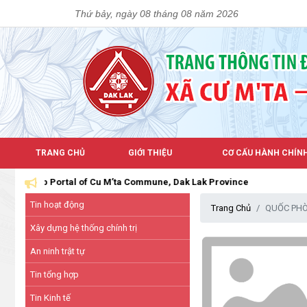
Thứ bảy, ngày 08 tháng 08 năm 2026
TRANG CHỦ
GIỚI THIỆU
CƠ CẤU HÀNH CHÍN
Portal of Cu M’ta Commune, Dak Lak Province
Tin hoạt động
Trang Chủ
QUỐC PHÒ
Xây dựng hệ thống chính trị
An ninh trật tự
Tin tổng hợp
Tin Kinh tế