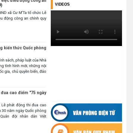
 việc điều động công an
TÍN DỤNG CHÍNH SÁCH XÃ HỘI
VIDEOS
9)
TIẾP TỤC PHÁT HUY HIỆU QUẢ,
BND xã Cư M’Ta tổ chức Lễ
GÓP PHẦN GIẢM NGHÈO BỀN
ều động công an chính quy
VỮNG VÀ PHÁT TRIỂN KINH TẾ
TẠI XÃ CƯ M’TA
(09/07/2026)
UBND XÃ CƯ M’TA SƠ KẾT THỰC
ng kiến thức Quốc phòng
HIỆN NHIỆM VỤ PHÁT TRIỂN
KINH TẾ - XÃ HỘI 6 THÁNG ĐẦU
ính sách, pháp luật của Nhà
NĂM 2026
ong tình hình mới; những nội
ốc gia, chủ quyền biển, đảo
(08/07/2026)
CƯ M’TA CHỦ ĐỘNG PHÒNG,
CHỐNG NGẬP ÚNG, BẢO VỆ
i đua cao điểm "75 ngày
CÔNG TRÌNH THỦY LỢI TRONG
MÙA MƯA BÃO
 Lễ phát động thi đua cao
ệm 30 năm ngày Quốc phòng
(07/07/2026)
 Quân đội nhân dân Việt
ĐẢNG ỦY XÃ CƯ M’TA TỔ CHỨC
HỘI NGHỊ BAN CHẤP HÀNH LẦN