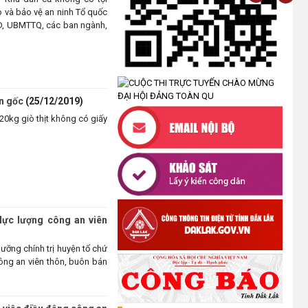
HÀNH CHÍNH THỰC HIỆN TOÀN
 và bảo vệ an ninh Tổ quốc
TRÌNH THUỘC THẨM QUYỀN GIẢI
ND, UBMTTQ, các ban ngành,
QUYẾT CỦA UBND XÃ CƯ M’TA
(30/07/2026)
TẬP HUẤN NÂNG CAO KỸ NĂNG
TƯ VẤN KHỞI SỰ KINH DOANH
n gốc
(25/12/2019)
VÀ ĐIỀU HÀNH HOẠT ĐỘNG
20kg giò thịt không có giấy
NHÓM NĂM 2026
(21/07/2026)
ĐẢNG ỦY XÃ CƯ M’TA CÔNG BỐ
CÁC QUYẾT ĐỊNH VỀ CÔNG TÁC
CÁN BỘ
(21/07/2026)
lực lượng công an viên
ĐIỂM TỰA PHÁT TRIỂN KINH TẾ
ưỡng chính trị huyện tổ chứ
CỦA THANH NIÊN XÃ CƯ M’TA
công an viên thôn, buôn bán
(14/07/2026)