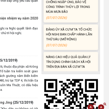
 thời đáp ứng yêu cầu quản
MÙA MƯA BÃO
(07/07/2026)
 hiện nhiệm vụ năm 2020
ĐẢNG ỦY XÃ CƯ M’TA TỔ CHỨC
HỘI NGHỊ BAN CHẤP HÀNH LẦN
ghị ra Nghị quyết lãnh đạo
THỨ SÁU (MỞ RỘNG)
hủ trì hội nghị.
(07/07/2026)
NÂNG CAO HIỆU QUẢ QUẢN LÝ
TÍN DỤNG CHÍNH SÁCH XÃ HỘI
TRÊN ĐỊA BÀN XÃ CƯ M'TA
25/12/2019)
(07/07/2026)
6, thuộc địa phận xã Krông
 Tổ tuần tra kiểm soát giao
hách giường nằm Biển kiểm
UBND XÃ CƯ M’TA CÔNG KHAI
, trú tại TDP 4, thị trấn Ea
DANH MỤC THỦ TỤC HÀNH
 Buôn Ma Thuột, có dấu hiệu
CHÍNH THỰC HIỆN MỘT PHẦN
a.
(30/07/2026)
ông Jing
(25/12/2019)
CÔNG KHAI DANH MỤC THỦ TỤC
 “Khu dân cư không có tội