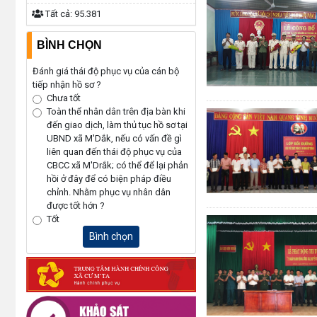
Tất cả:
95.381
BÌNH CHỌN
Đánh giá thái độ phục vụ của cán bộ
tiếp nhận hồ sơ ?
Chưa tốt
Toàn thể nhân dân trên địa bàn khi
đến giao dịch, làm thủ tục hồ sơ tại
UBND xã M'Dắk, nếu có vấn đề gì
liên quan đến thái độ phục vụ của
CBCC xã M'Drắk; có thể để lại phản
hồi ở đây để có biện pháp điều
chỉnh. Nhằm phục vụ nhân dân
được tốt hớn ?
Tốt
Bình chọn