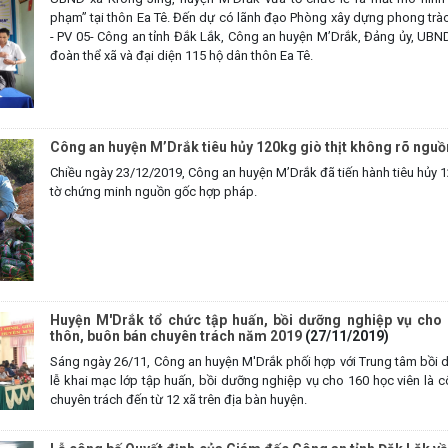
phạm” tại thôn Ea Tê. Đến dự có lãnh đạo Phòng xây dựng phong trào
- PV 05- Công an tỉnh Đắk Lắk, Công an huyện M’Drắk, Đảng ủy, UB
đoàn thể xã và đại diện 115 hộ dân thôn Ea Tê.
Công an huyện M’Drắk tiêu hủy 120kg giò thịt không rõ nguồ
Chiều ngày 23/12/2019, Công an huyện M’Drắk đã tiến hành tiêu hủy 1
tờ chứng minh nguồn gốc hợp pháp.
Huyện M'Drắk tổ chức tập huấn, bồi dưỡng nghiệp vụ cho 
thôn, buôn bán chuyên trách năm 2019
(27/11/2019)
Sáng ngày 26/11, Công an huyện M'Drắk phối hợp với Trung tâm bồi d
lễ khai mạc lớp tập huấn, bồi dưỡng nghiệp vụ cho 160 học viên là 
chuyên trách đến từ 12 xã trên địa bàn huyện.