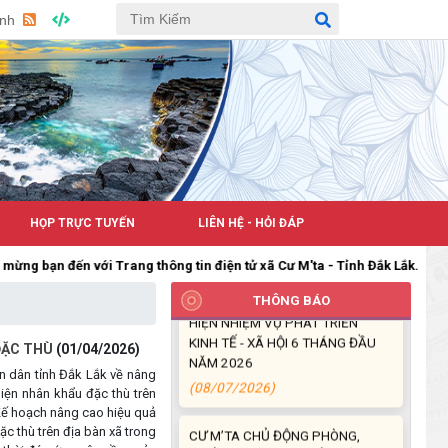
Anh
ĐIỂM TỰA PHÁT TRIỂN KINH TẾ
CỦA THANH NIÊN XÃ CƯ M’TA
(14/07/2026)
TÍN DỤNG CHÍNH SÁCH XÃ HỘI
TIẾP TỤC PHÁT HUY HIỆU QUẢ,
GÓP PHẦN GIẢM NGHÈO BỀN
VỮNG VÀ PHÁT TRIỂN KINH TẾ
TẠI XÃ CƯ M’TA
(09/07/2026)
HỌP TRỰC TUYẾN
LIÊN HỆ - HỎI ĐÁP
ới Trang thông tin điện tử xã Cư M'ta - Tỉnh Đắk Lắk. Welcome to the O
UBND XÃ CƯ M’TA SƠ KẾT THỰC
HIỆN NHIỆM VỤ PHÁT TRIỂN
THÔNG BÁO
KINH TẾ - XÃ HỘI 6 THÁNG ĐẦU
NĂM 2026
ĐẶC THÙ
(01/04/2026)
(08/07/2026)
 dân tỉnh Đắk Lắk về nâng
diện nhân khẩu đặc thù trên
CƯ M’TA CHỦ ĐỘNG PHÒNG,
 Kế hoạch nâng cao hiệu quả
CHỐNG NGẬP ÚNG, BẢO VỆ
ặc thù trên địa bàn xã trong
CÔNG TRÌNH THỦY LỢI TRONG