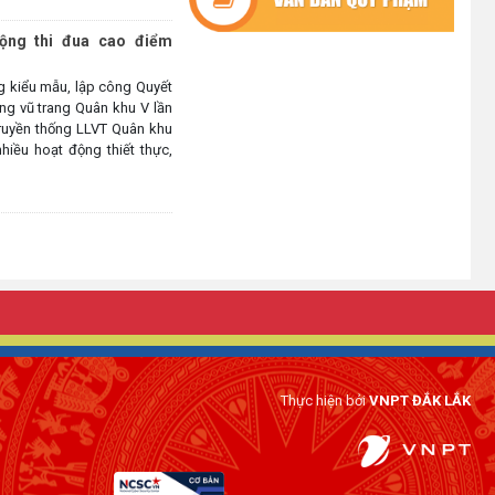
THỨ SÁU (MỞ RỘNG)
ộng thi đua cao điểm
(07/07/2026)
g kiểu mẫu, lập công Quyết
NÂNG CAO HIỆU QUẢ QUẢN LÝ
ợng vũ trang Quân khu V lần
TÍN DỤNG CHÍNH SÁCH XÃ HỘI
ruyền thống LLVT Quân khu
TRÊN ĐỊA BÀN XÃ CƯ M'TA
hiều hoạt động thiết thực,
(07/07/2026)
Thực hiện bởi
VNPT ĐẮK LẮK