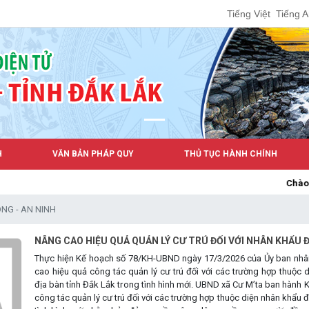
Tiếng Việt
Tiếng 
H
VĂN BẢN PHÁP QUY
THỦ TỤC HÀNH CHÍNH
Chào mừng bạn đến v
NG - AN NINH
NÂNG CAO HIỆU QUẢ QUẢN LÝ CƯ TRÚ ĐỐI VỚI NHÂN KHẨU 
Thực hiện Kế hoạch số 78/KH-UBND ngày 17/3/2026 của Ủy ban nhân
cao hiệu quả công tác quản lý cư trú đối với các trường hợp thuộc 
địa bàn tỉnh Đắk Lắk trong tình hình mới. UBND xã Cư M’ta ban hành
công tác quản lý cư trú đối với các trường hợp thuộc diện nhân khẩu đ