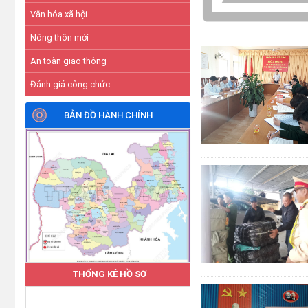
Văn hóa xã hội
Nông thôn mới
An toàn giao thông
Đánh giá công chức
BẢN ĐỒ HÀNH CHÍNH
THỐNG KÊ HỒ SƠ