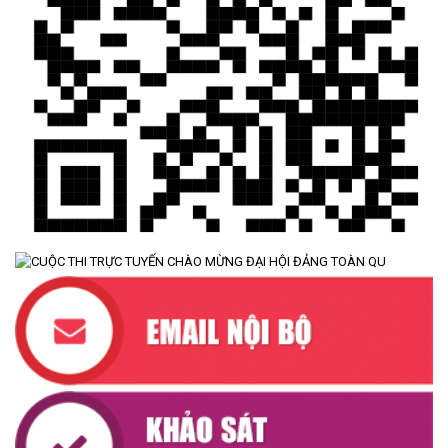
UBND XÃ CƯ M’TA SƠ KẾT THỰC HIỆN NHIỆM VỤ PHÁT TRIỂN
KINH TẾ - XÃ HỘI 6 THÁNG ĐẦU NĂM 2026
(08/07/2026)
CƯ M’TA CHỦ ĐỘNG PHÒNG, CHỐNG NGẬP ÚNG, BẢO VỆ
CÔNG TRÌNH THỦY LỢI TRONG MÙA MƯA BÃO
(07/07/2026)
ĐẢNG ỦY XÃ CƯ M’TA TỔ CHỨC HỘI NGHỊ BAN CHẤP HÀNH
LẦN THỨ SÁU (MỞ RỘNG)
(07/07/2026)
NÂNG CAO HIỆU QUẢ QUẢN LÝ TÍN DỤNG CHÍNH SÁCH XÃ HỘI
TRÊN ĐỊA BÀN XÃ CƯ M'TA
(07/07/2026)
UBND XÃ CƯ M’TA CÔNG KHAI DANH MỤC THỦ TỤC HÀNH
CHÍNH THỰC HIỆN MỘT PHẦN
(30/07/2026)