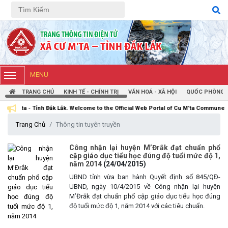
Tiếng Việt
Tiếng Anh
MENU
TRANG CHỦ
KINH TẾ - CHÍNH TRỊ
VĂN HOÁ - XÃ HỘI
QUỐC PHÒNG -
ỉnh Đắk Lắk. Welcome to the Official Web Portal of Cu M’ta Commune, Dak Lak Prov
Trang Chủ
Thông tin tuyên truyền
Công nhận lại huyện M’Đrắk đạt chuẩn phổ
cập giáo dục tiểu học đúng độ tuổi mức độ 1,
năm 2014
(24/04/2015)
UBND XÃ CƯ M’TA CÔNG KHAI DANH MỤC THỦ TỤC HÀNH
CHÍNH THỰC HIỆN MỘT PHẦN
UBND tỉnh vừa ban hành Quyết định số 845/QĐ-
UBND, ngày 10/4/2015 về Công nhận lại huyện
(30/07/2026)
M’Đrắk đạt chuẩn phổ cập giáo dục tiểu học đúng
độ tuổi mức độ 1, năm 2014 với các tiêu chuẩn.
CÔNG KHAI DANH MỤC THỦ TỤC HÀNH CHÍNH THỰC HIỆN
TOÀN TRÌNH THUỘC THẨM QUYỀN GIẢI QUYẾT CỦA UBND XÃ