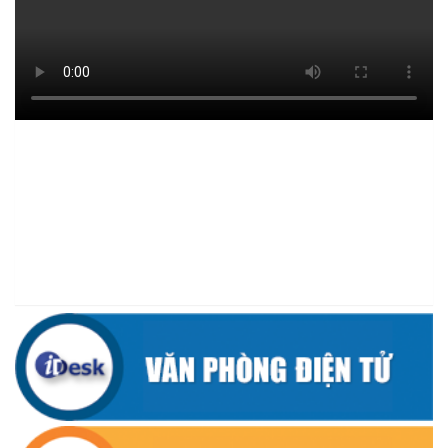
(09/07/2026)
UBND XÃ CƯ M’TA SƠ KẾT THỰC HIỆN NHIỆM VỤ PHÁT TRIỂN
KINH TẾ - XÃ HỘI 6 THÁNG ĐẦU NĂM 2026
(08/07/2026)
CƯ M’TA CHỦ ĐỘNG PHÒNG, CHỐNG NGẬP ÚNG, BẢO VỆ
CÔNG TRÌNH THỦY LỢI TRONG MÙA MƯA BÃO
(07/07/2026)
ĐẢNG ỦY XÃ CƯ M’TA TỔ CHỨC HỘI NGHỊ BAN CHẤP HÀNH
LẦN THỨ SÁU (MỞ RỘNG)
(07/07/2026)
NÂNG CAO HIỆU QUẢ QUẢN LÝ TÍN DỤNG CHÍNH SÁCH XÃ HỘI
TRÊN ĐỊA BÀN XÃ CƯ M'TA
(07/07/2026)