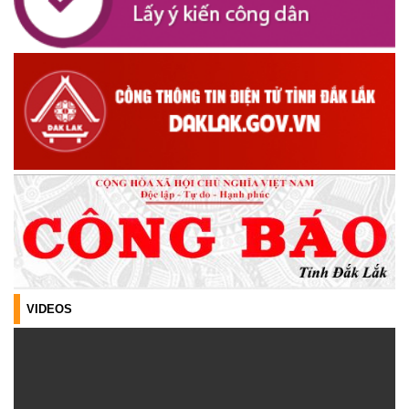
CÔNG KHAI DANH MỤC THỦ TỤC HÀNH CHÍNH THỰC HIỆN
TOÀN TRÌNH THUỘC THẨM QUYỀN GIẢI QUYẾT CỦA UBND XÃ
CƯ M’TA
(30/07/2026)
TẬP HUẤN NÂNG CAO KỸ NĂNG TƯ VẤN KHỞI SỰ KINH DOANH
VÀ ĐIỀU HÀNH HOẠT ĐỘNG NHÓM NĂM 2026
(21/07/2026)
ĐẢNG ỦY XÃ CƯ M’TA CÔNG BỐ CÁC QUYẾT ĐỊNH VỀ CÔNG
TÁC CÁN BỘ
(21/07/2026)
ĐIỂM TỰA PHÁT TRIỂN KINH TẾ CỦA THANH NIÊN XÃ CƯ M’TA
VIDEOS
(14/07/2026)
TÍN DỤNG CHÍNH SÁCH XÃ HỘI TIẾP TỤC PHÁT HUY HIỆU QUẢ,
GÓP PHẦN GIẢM NGHÈO BỀN VỮNG VÀ PHÁT TRIỂN KINH TẾ
TẠI XÃ CƯ M’TA