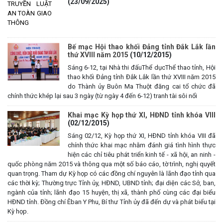
(23/09/2025)
Bế mạc Hội thao khối Đảng tỉnh Đắk Lắk lần
thứ XVIII năm 2015
(10/12/2015)
Sáng 6-12, tại Nhà thi đấuThể dụcThể thao tỉnh, Hội
thao khối Đảng tỉnh Đắk Lắk lần thứ XVIII năm 2015
do Thành ủy Buôn Ma Thuột đăng cai tổ chức đã
chính thức khép lại sau 3 ngày (từ ngày 4 đến 6-12) tranh tài sôi nổi
Khai mạc Kỳ họp thứ XI, HĐND tỉnh khóa VIII
(02/12/2015)
Sáng 02/12, Kỳ họp thứ XI, HĐND tỉnh khóa VIII đã
chính thức khai mạc nhằm đánh giá tình hình thực
hiện các chỉ tiêu phát triển kinh tế - xã hội, an ninh -
quốc phòng năm 2015 và thông qua một số báo cáo, tờ trình, nghị quyết
quan trọng. Tham dự Kỳ họp có các đồng chí nguyên là lãnh đạo tỉnh qua
các thời kỳ; Thường trực Tỉnh ủy, HĐND, UBND tỉnh; đại diện các Sở, ban,
ngành của tỉnh; lãnh đạo 15 huyện, thị xã, thành phố cùng các đại biểu
HĐND tỉnh. Đồng chí Êban Y Phu, Bí thư Tỉnh ủy đã đến dự và phát biểu tại
Kỳ họp.