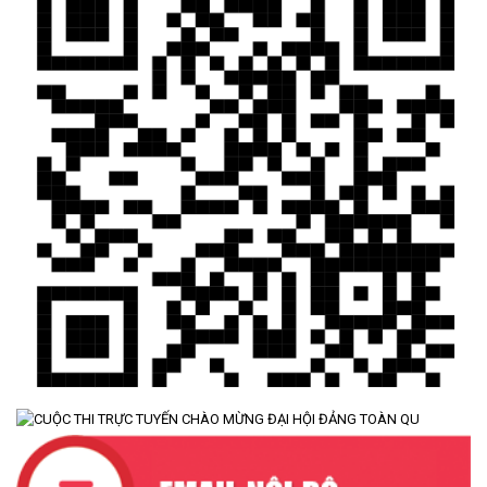
TÍN DỤNG CHÍNH SÁCH XÃ HỘI TIẾP TỤC PHÁT HUY HIỆU QUẢ,
GÓP PHẦN GIẢM NGHÈO BỀN VỮNG VÀ PHÁT TRIỂN KINH TẾ
TẠI XÃ CƯ M’TA
(09/07/2026)
UBND XÃ CƯ M’TA SƠ KẾT THỰC HIỆN NHIỆM VỤ PHÁT TRIỂN
KINH TẾ - XÃ HỘI 6 THÁNG ĐẦU NĂM 2026
(08/07/2026)
CƯ M’TA CHỦ ĐỘNG PHÒNG, CHỐNG NGẬP ÚNG, BẢO VỆ
CÔNG TRÌNH THỦY LỢI TRONG MÙA MƯA BÃO
(07/07/2026)
ĐẢNG ỦY XÃ CƯ M’TA TỔ CHỨC HỘI NGHỊ BAN CHẤP HÀNH
LẦN THỨ SÁU (MỞ RỘNG)
(07/07/2026)
NÂNG CAO HIỆU QUẢ QUẢN LÝ TÍN DỤNG CHÍNH SÁCH XÃ HỘI
TRÊN ĐỊA BÀN XÃ CƯ M'TA
(07/07/2026)