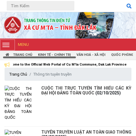
Tiếng Việt
Tiếng Anh
MENU
TRANG CHỦ
KINH TẾ - CHÍNH TRỊ
VĂN HOÁ - XÃ HỘI
QUỐC PHÒNG -
e Official Web Portal of Cu M’ta Commune, Dak Lak Province
Trang Chủ
Thông tin tuyên truyền
CUỘC THI TRỰC TUYẾN TÌM HIỂU CÁC KỲ
ĐẠI HỘI ĐẢNG TOÀN QUỐC
(02/10/2025)
TUYÊN TRUYỀN LUẬT AN TOÀN GIAO THÔNG