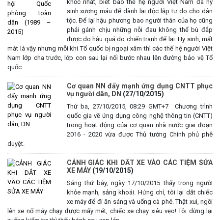
khốc nhất, biết bao thế hệ người Việt Nam đã hy
sinh xương máu để dành lại độc lập tự do cho dân
tộc. Để lại hậu phương bao người thân của họ cũng
phải gánh chịu những nỗi đau không thể bù đắp
được do hậu quả do chiến tranh để lại. Hy sinh, mất
mát là vậy nhưng mỗi khi Tổ quốc bị ngoại xâm thì các thế hệ người Việt
Nam lớp cha trước, lớp con sau lại nối bước nhau lên đường bảo vệ Tổ
quốc.
Cơ quan NN đẩy mạnh ứng dụng CNTT phục
vụ người dân, DN
(27/10/2015)
Thứ ba, 27/10/2015, 08:29 GMT+7 Chương trình
quốc gia về ứng dụng công nghệ thông tin (CNTT)
trong hoạt động của cơ quan nhà nước giai đoạn
2016 - 2020 vừa được Thủ tướng Chính phủ phê
duyệt.
CẢNH GIÁC KHI DẮT XE VÀO CÁC TIỆM SỬA
XE MÁY
(19/10/2015)
Sáng thứ bảy, ngày 17/10/2015 thấy trong người
khỏe mạnh, sảng khoái. Hứng chí, tôi lại dắt chiếc
xe máy để đi ăn sáng và uống cà phê. Thật xui, ngồi
lên xe nổ máy chạy được mấy mét, chiếc xe chạy xiêu vẹo! Tôi dừng lại
UBND XÃ CƯ M’TA CÔNG KHAI DANH MỤC THỦ TỤC HÀNH