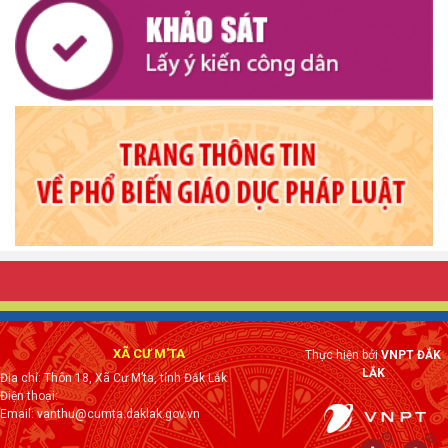
XÃ CƯ M'TA
Thực hiện bởi
VNPT ĐẮK
LẮK
Địa chỉ: Thôn 18, Xã Cư M’ta, tỉnh Đắk Lắk
Điện thoại:
Email: vanthu@cumta.daklak.gov.vn