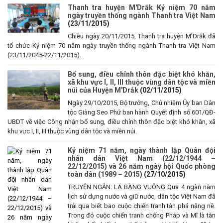
Thanh tra huyện M'Drắk Kỷ niệm 70 năm
ngày truyền thống ngành Thanh tra Việt Nam
(23/11/2015)
Chiều ngày 20/11/2015, Thanh tra huyện M’Drăk đã
tổ chức Kỷ niệm 70 năm ngày truyền thống ngành Thanh tra Việt Nam
(23/11/2045-22/11/2015).
Bổ sung, điều chỉnh thôn đặc biệt khó khăn,
xã khu vực I, II, III thuộc vùng dân tộc và miền
núi của Huyện M'Drắk
(02/11/2015)
Ngày 29/10/2015, Bộ trưởng, Chủ nhiệm Ủy ban Dân
tộc Giàng Seo Phử ban hành Quyết định số 601/QĐ-
UBDT về việc Công nhận bổ sung, điều chỉnh thôn đặc biệt khó khăn, xã
khu vực I, II, III thuộc vùng dân tộc và miền núi.
Kỷ niệm 71 năm, ngày thành lập Quân đội
nhân dân Việt Nam (22/12/1944 –
22/12/2015) và 26 năm ngày hội Quốc phòng
toàn dân (1989 – 2015)
(27/10/2015)
TRUYỆN NGẮN: LÁ BÀNG VUÔNG Qua 4 ngàn năm
lịch sử dựng nước và giữ nước, dân tộc Việt Nam đã
trải qua biết bao cuộc chiến tranh tàn phá nặng nề.
Trong đó cuộc chiến tranh chống Pháp và Mĩ là tàn