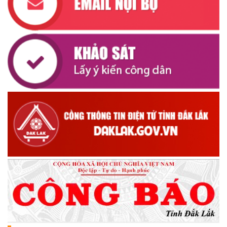
UBND XÃ CƯ M’TA CÔNG KHAI DANH MỤC THỦ TỤC HÀNH
CHÍNH THỰC HIỆN MỘT PHẦN
(30/07/2026)
CÔNG KHAI DANH MỤC THỦ TỤC HÀNH CHÍNH THỰC HIỆN
TOÀN TRÌNH THUỘC THẨM QUYỀN GIẢI QUYẾT CỦA UBND XÃ
CƯ M’TA
(30/07/2026)
TẬP HUẤN NÂNG CAO KỸ NĂNG TƯ VẤN KHỞI SỰ KINH DOANH
VÀ ĐIỀU HÀNH HOẠT ĐỘNG NHÓM NĂM 2026
(21/07/2026)
ĐẢNG ỦY XÃ CƯ M’TA CÔNG BỐ CÁC QUYẾT ĐỊNH VỀ CÔNG
TÁC CÁN BỘ
(21/07/2026)
ĐIỂM TỰA PHÁT TRIỂN KINH TẾ CỦA THANH NIÊN XÃ CƯ M’TA