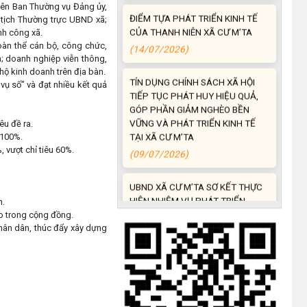
viên Ban Thường vụ Đảng ủy,
 tịch Thường trực UBND xã;
TÍN DỤNG CHÍNH SÁCH XÃ HỘI
nh công xã.
TIẾP TỤC PHÁT HUY HIỆU QUẢ,
oàn thể cán bộ, công chức,
GÓP PHẦN GIẢM NGHÈO BỀN
n; doanh nghiệp viễn thông,
VỮNG VÀ PHÁT TRIỂN KINH TẾ
hộ kinh doanh trên địa bàn.
TẠI XÃ CƯ M’TA
vụ số” và đạt nhiều kết quả
(09/07/2026)
êu đề ra.
UBND XÃ CƯ M’TA SƠ KẾT THỰC
 100%.
HIỆN NHIỆM VỤ PHÁT TRIỂN
, vượt chỉ tiêu 60%.
KINH TẾ - XÃ HỘI 6 THÁNG ĐẦU
NĂM 2026
(08/07/2026)
h.
ào trong cộng đồng.
CƯ M’TA CHỦ ĐỘNG PHÒNG,
hân dân, thúc đẩy xây dựng
CHỐNG NGẬP ÚNG, BẢO VỆ
CÔNG TRÌNH THỦY LỢI TRONG
MÙA MƯA BÃO
(07/07/2026)