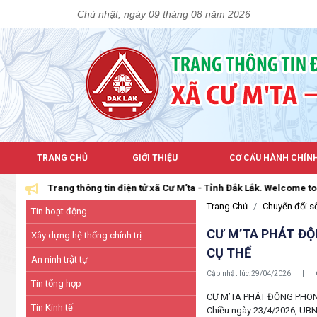
Chủ nhật, ngày 09 tháng 08 năm 2026
TRANG CHỦ
GIỚI THIỆU
CƠ CẤU HÀNH CHÍN
tử xã Cư M'ta - Tỉnh Đắk Lắk. Welcome to the Official Web Portal of C
Trang Chủ
Chuyển đổi s
Tin hoạt động
CƯ M’TA PHÁT ĐỘ
Xây dựng hệ thống chính trị
CỤ THỂ
An ninh trật tự
Cập nhật lúc:
29/04/2026
|
Tin tổng hợp
CƯ M’TA PHÁT ĐỘNG PHONG
Tin Kinh tế
Chiều ngày 23/4/2026, UBND