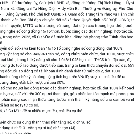
u Niê – Bí thư Đảng ủy, Chủ tịch HĐND xã; đồng chí Đặng Thị Bích Hồng – Ủy 
 Nam xã; đồng chí Tạ Hồng Diện – Ủy viên Ban Thường vụ Đảng ủy, Phó Chủ
 – Đảng ủy viên, Phó Chủ tịch UBND xã, Giám đốc Trung tâm Phục vụ Hành chí
 thành viên Ban Chỉ đạo chuyển đổi số xã theo Quyết định số 39/QĐ-UBND; t
chính quyền, MTTQ và lực lượng vũ trang; đại diện các trường học, thôn, buô
ông nghệ số cộng đồng 16/16 thôn, buôn; cùng các doanh nghiệp, hợp tác xã, 
ấy, trong năm 2025, xã Cư M’ta đã triển khai đồng bộ phong trào “Bình dân học 
ể:
uyển đổi số xã và kiện toàn 16/16 Tổ công nghệ số cộng đồng, đạt 100%.
ng kỹ năng số cho 948/948 cán bộ, công chức, viên chức, đạt 100%, vượt chỉ ti
oại khóa, trang bị kỹ năng số cho 1.048/1.048 học sinh THCS trên địa bàn, đạt
trong độ tuổi lao động được tiếp cận, trang bị kiến thức chuyển đổi số, đạt 65%
ong độ tuổi lao động có tài khoản định danh điện tử mức độ 2, đạt 100%.
hành công chữ ký số công cộng tích hợp trên VNeID, vượt xa chỉ tiêu đề ra.
t ứng dụng Đắk Lắk, vượt chỉ tiêu 30%.
 số cho người lao động trong các doanh nghiệp, hợp tác xã, đạt 100% kế hoạc
 dân học vụ số” với trên 300 người tham gia, góp phần lan tỏa mạnh mẽ phong tr
 phần nâng cao nhận thức, từng bước hình thành kỹ năng số cho cán bộ và n
xã hội số ngay từ cơ sở.
xã Cư M’ta đề ra nhiều mục tiêu, chỉ tiêu cụ thể:
:
viên chức sử dụng thành thạo nền tảng số, dịch vụ số.
dụng ít nhất 01 công cụ trí tuệ nhân tạo (AI).
chữ ký số cá nhân.