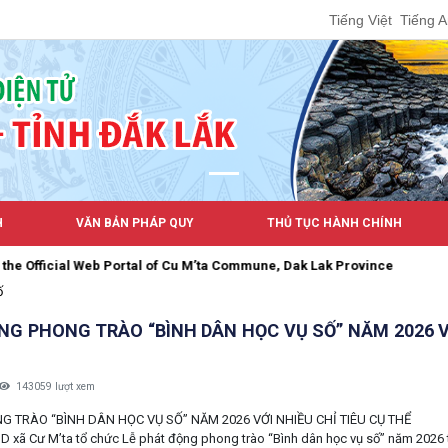
Tiếng Việt
Tiếng 
H
VĂN BẢN PHÁP QUY
THỦ TỤC HÀNH CHÍNH
u M’ta Commune, Dak Lak Province
ố
NG PHONG TRÀO “BÌNH DÂN HỌC VỤ SỐ” NĂM 2026 VỚ
143059 lượt xem
 TRÀO “BÌNH DÂN HỌC VỤ SỐ” NĂM 2026 VỚI NHIỀU CHỈ TIÊU CỤ THỂ
 xã Cư M’ta tổ chức Lễ phát động phong trào “Bình dân học vụ số” năm 2026 t