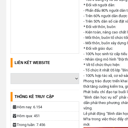
* Đối với người dân:
- Phấn đấu 80% người dân t
- Trên 60% người dân được 
- Trên 50% dân số cài đặt 
* Đối với thôn, buôn:
- Kiện toàn, nâng cao chấ
- Mỗi thôn, buôn tổ chức t
- Mỗi thôn, buôn xây dựng í
* Đối với giáo dục:
- 100% học sinh từ cấp tiểu
- Nhân rộng mô hình “Đội th
LIÊN KẾT WEBSITE
* Về tổ chức thực hiện:
- Tổ chức ít nhất 05 lớp “Bì
- 100% hợp tác xã, cơ sở s
Phong trào được triển khai 
thời tăng cường kiểm tra, g
Phát biểu chỉ đạo tại buổi
THỐNG KÊ TRUY CẬP
“Bình dân học vụ số” phải 
dẫn phải theo phương châm 
Hôm nay:
6.154
vững.
Lễ phát động “Bình dân học
Hôm qua:
451
M’ta trong việc thúc đẩy c
mới.
Trong tuần:
7.456