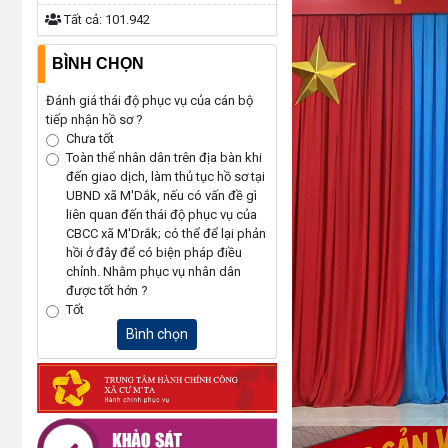
Tất cả:
101.942
BÌNH CHỌN
Đánh giá thái độ phục vụ của cán bộ
tiếp nhận hồ sơ ?
Chưa tốt
Toàn thể nhân dân trên địa bàn khi
đến giao dịch, làm thủ tục hồ sơ tại
UBND xã M'Dắk, nếu có vấn đề gì
liên quan đến thái độ phục vụ của
CBCC xã M'Drắk; có thể để lại phản
hồi ở đây để có biện pháp điều
chỉnh. Nhằm phục vụ nhân dân
được tốt hớn ?
Tốt
Bình chọn