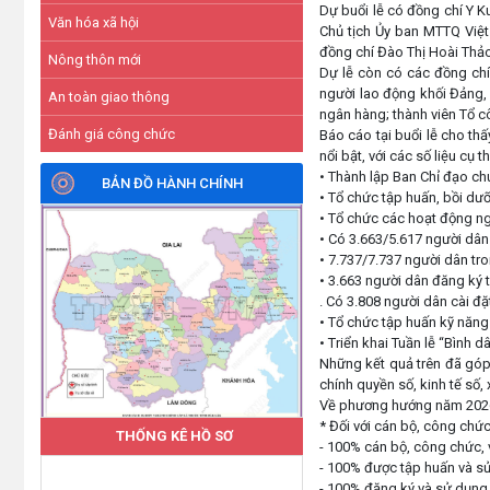
Dự buổi lễ có đồng chí Y K
Văn hóa xã hội
Chủ tịch Ủy ban MTTQ Việt
đồng chí Đào Thị Hoài Thảo
Nông thôn mới
Dự lễ còn có các đồng chí
người lao động khối Đảng, 
An toàn giao thông
ngân hàng; thành viên Tổ c
Đánh giá công chức
Báo cáo tại buổi lễ cho th
nổi bật, với các số liệu cụ th
• Thành lập Ban Chỉ đạo ch
BẢN ĐỒ HÀNH CHÍNH
• Tổ chức tập huấn, bồi dưỡ
• Tổ chức các hoạt động ng
• Có 3.663/5.617 người dân 
• 7.737/7.737 người dân tr
• 3.663 người dân đăng ký t
. Có 3.808 người dân cài đặ
• Tổ chức tập huấn kỹ năng
• Triển khai Tuần lễ “Bình
Những kết quả trên đã góp
chính quyền số, kinh tế số, 
Về phương hướng năm 2026, 
* Đối với cán bộ, công chức
THỐNG KÊ HỒ SƠ
- 100% cán bộ, công chức, 
- 100% được tập huấn và sử 
- 100% đăng ký và sử dụng 