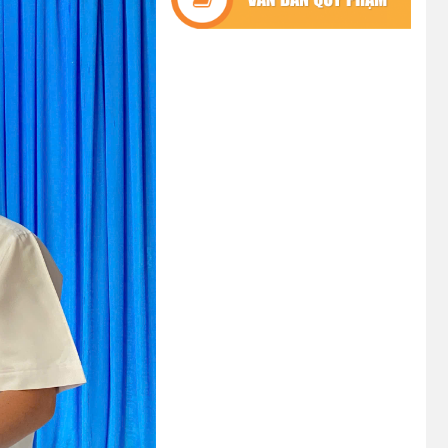
TẠI XÃ CƯ M’TA
(09/07/2026)
UBND XÃ CƯ M’TA SƠ KẾT THỰC
HIỆN NHIỆM VỤ PHÁT TRIỂN
KINH TẾ - XÃ HỘI 6 THÁNG ĐẦU
NĂM 2026
(08/07/2026)
CƯ M’TA CHỦ ĐỘNG PHÒNG,
CHỐNG NGẬP ÚNG, BẢO VỆ
CÔNG TRÌNH THỦY LỢI TRONG
MÙA MƯA BÃO
(07/07/2026)