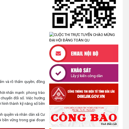
XÃ CƯ M’TA PHÁT ĐỘNG NGÀY
AN NINH MẠNG VIỆT NAM NĂM
2026
(07/08/2026)
LỄ VIẾNG NGHĨA TRANG LIỆT SĨ
PHỤC VỤ CÔNG TÁC XÁC ĐỊNH
DANH TÍNH HÀI CỐT LIỆT SĨ
(05/08/2026)
UBND XÃ CƯ M’TA CÔNG KHAI
DANH MỤC THỦ TỤC HÀNH
 phẩm và rõ thẩm quyền; đồng
CHÍNH THỰC HIỆN MỘT PHẦN
(30/07/2026)
 thời nhấn mạnh: phong trào
a chuyển đổi số. Việc hướng
CÔNG KHAI DANH MỤC THỦ TỤC
ự hình thành kỹ năng số bền
HÀNH CHÍNH THỰC HIỆN TOÀN
ính quyền và nhân dân xã Cư
TRÌNH THUỘC THẨM QUYỀN GIẢI
ội bền vững trong giai đoạn
QUYẾT CỦA UBND XÃ CƯ M’TA
(30/07/2026)