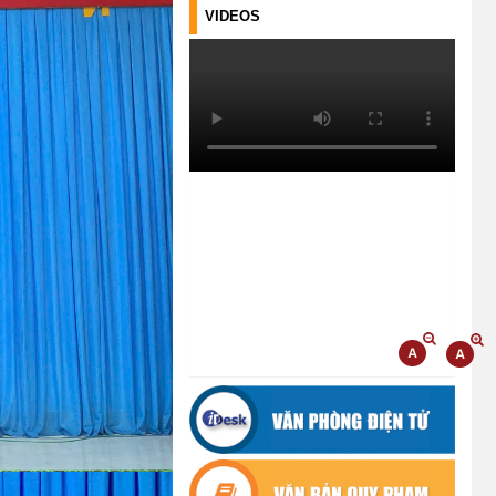
VIDEOS
TẬP HUẤN NÂNG CAO KỸ NĂNG
TƯ VẤN KHỞI SỰ KINH DOANH
VÀ ĐIỀU HÀNH HOẠT ĐỘNG
NHÓM NĂM 2026
(21/07/2026)
ĐẢNG ỦY XÃ CƯ M’TA CÔNG BỐ
CÁC QUYẾT ĐỊNH VỀ CÔNG TÁC
CÁN BỘ
(21/07/2026)
ĐIỂM TỰA PHÁT TRIỂN KINH TẾ
CỦA THANH NIÊN XÃ CƯ M’TA
(14/07/2026)
TÍN DỤNG CHÍNH SÁCH XÃ HỘI
TIẾP TỤC PHÁT HUY HIỆU QUẢ,
GÓP PHẦN GIẢM NGHÈO BỀN
VỮNG VÀ PHÁT TRIỂN KINH TẾ